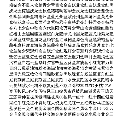
粉钻盒不良人盒踏青盒青霄盒金白妖龙盒红白妖龙盒红黑
妖龙盒棕黑妖龙盒原色猪猪响莲华盒灵龙盒虹猫盒蓝兔盒
金幽昙圆舞盒粉沧州盒蓝沧州盒紫沧州盒黑沧州盒黄沧州
盒拈花盒策二盒西游盒紫持君令白持君令红持君令金持君
令八七盒白中秋盒六代重阳盒万灵盒青山盒紫幽馥红幽馥
红椿山盒黑幽馥蓝幽馥白龙隐绿龙隐黑龙隐蓝龙隐紫龙隐
天星盒红香盒游龙盒婚纱盒红藏袍盒原色鹿盒黑藏袍盒紫
藏袍盒粉鹿盒海阔盒绿藏袍盒熊猫盒茄盒妙乐盒梦盒九七
盒兰陵盒紫观灯盒白观灯盒红观灯盒黄观灯盒蓝观灯盒白
鹭笠盒蓝鹭笠盒粉鹭笠盒黑鹭笠盒镰刀盒燕月盒潮涌盒蓝
洛神盒白赵云盒华灯夕雪书盒蓝葵盒富婆套小红龙衣万川
青绿云母蓝浪海粉浪海绿浪海黄浪海蓝清光黄清光紫清光
黑清光绿玉妆沧海间缥缈复刻黑玫瑰复刻粉兰庭复刻红兰
庭复刻黄兰庭复刻蓝兰庭复刻白水云复刻蓝水云复刻粉水
云复刻紫水云粉不欺复刻蓝不欺213限239成衣QR枕17W
资历披风14W资历披风三山披风奇遇披风白狐裘素玉琼天
玉鸾雪仲夏披风紫蝴蝶披风60披风十红十一红十四红紫发
鼠红牛红兔红小资历红大资历红龙红十五红蝶粉马红蓝葵
蓝发粉三兔金资历金喵金国金猪金角金凤金牛金巴卡金云
金虎金呱金四代中秋金海金刺金蔷薇金穆金水母金龙金三