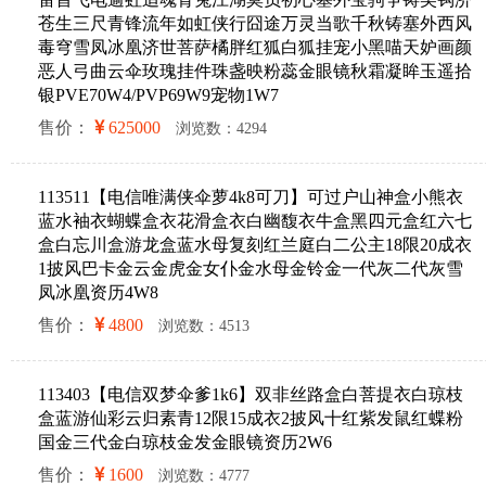
苍生三尺青锋流年如虹侠行囧途万灵当歌千秋铸塞外西风
毒穹雪凤冰凰济世菩萨橘胖红狐白狐挂宠小黑喵天妒画颜
恶人弓曲云伞玫瑰挂件珠盏映粉蕊金眼镜秋霜凝眸玉遥拾
银PVE70W4/PVP69W9宠物1W7
售价：
625000
浏览数：4294
113511【电信唯满侠伞萝4k8可刀】可过户山神盒小熊衣
蓝水袖衣蝴蝶盒衣花滑盒衣白幽馥衣牛盒黑四元盒红六七
盒白忘川盒游龙盒蓝水母复刻红兰庭白二公主18限20成衣
1披风巴卡金云金虎金女仆金水母金铃金一代灰二代灰雪
凤冰凰资历4W8
售价：
4800
浏览数：4513
113403【电信双梦伞爹1k6】双非丝路盒白菩提衣白琼枝
盒蓝游仙彩云归素青12限15成衣2披风十红紫发鼠红蝶粉
国金三代金白琼枝金发金眼镜资历2W6
售价：
1600
浏览数：4777