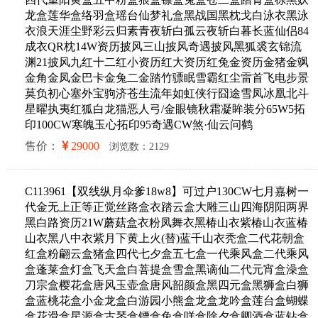
龙盒莲华盒络羽盒瑶台仙梦礼盒黑战国黑枕戈白泳衣黑泳
衣浪天涯尘野彩云归素青夜斩白孤云夜斩白暮长蓝仙侣84
成衣QR枕14W资历披风三山披风奇遇披风黑狐裘玄锦流
渊21披风九红十二红小资历红大资历红兔金资历金猪金飒
金角金凤金巴卡金兔二金踏竹骠眠雪霸红尘雷首飞电步景
莫负初心塞外宝驹济苍生流年如虹侠行囧途雪凤冰凰北斗
星曜执夷红狐白龙猫恶人弓/金眼镜秋霜凝眸装分65W5拓
印100CW寒魄玉心拓印95奇遇CW煞·仙云问鹤
售价：
29000
浏览数：2129
C113961【双线纵月伞爹18w8】可过户130CW七月嘉树一
代金无上正等正觉丝路盒衣踏云盒大雕三山四海阴阳两界
黑白路资历21W蘑菇盒衣粉凤舞衣黑椿山衣紫椿山衣蓝椿
山衣黑八中衣紫月下黄上火(替)蓝千山衣秃盒二代花朝盒
红盒粉翩云盒猪盒四代七夕盒五七盒一代乘风盒二代乘风
盒蓬莱盒灯盒飞天盒白菩提盒雪盒黑谪仙二代元宵盒澡盒
刀宗盒樱花盒唐风玉壶盒唐风韶颜盒黑四元盒黑狮盒白狮
盒蓝桃花盒小金龙盒白游园小熊盒龙盒龙吟盒莲台盒蝴蝶
盒花滑盒星源盒古琴盒镖盒兔盒咩盒除夕盒卿酒盒蓝钻盒