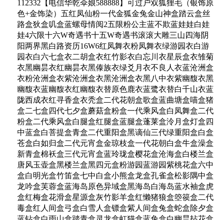
112332【电信华乾伞娘588888】可过户双狐狸毛（银饰原
色+金饰染）五红凤仙粉一代金狐金兔金山神盒踏云盒丝
路盒狄盒叽盒蓝螺母情阅2五限粉公主蓝不欺蓝娃娃白娃
娃4六限十六W奇遇书十五W奇遇书滚滚大雕三山四海阴
阳两界黑白路资历16W6红凤舞衣粉凤舞衣绿游园衣白游
园衣白六七盒衣二胡盒衣红竹影衣白忘川衣星辰盒衣雏菊
衣黑幽昙衣红幽昙衣黑傣族衣绿爻月衣不良人衣蓝沧洲盒
衣粉沧洲盒衣紫沧洲盒衣黑沧洲盒衣黑八中衣紫幽馥衣黑
幽馥衣蓝幽馥衣红幽馥衣替原色鹿衣蓝鹭衣替白千山衣蓝
陇西成衣红寻香盒衣秃盒二代花朝盒歌盒蓝曲塘盒喵盒猪
盒二七盒四代七夕盒蘑菇盒粉盒一代乘风盒白凤舞盒二代
粉盒二代乘风盒白腿盒红腿盒蓝腿盒蓬莱盒泠月盒灯盒四
中蓝盒白菩提盒青盒二代重阳盒黑谪仙三代绿重阳盒白盒
苍盒白如归盒二代元宵盒金琼枝盒一代花朝白盒牛盒澡盒
新青盒棉袄盒三代元宵盒蓝玲珑盒樱花盒沧海盒白楼兰盒
唐风玉壶盒黑楼兰盒黑四元盒粉游园蓝游园紫桃花盒六中
盒白明光盒竹笛盒七中白盒小熊盒龙盒孔雀盒松影隅中盒
龙吟盒芙蓉盒蓝海岛原色异域盒黑海岛白海岛蓝水袖盒虎
盒红梅盒花滑盒星源盒灰竹影羊盒红懒猪狼盒箜篌盒二代
毒盒红人间盒弓盒白雪人盒镖盒紫人间盒兔盒蛇盒除夕盒
蓝钻盒白雨山盒踏青盒灵龙盒虹猫盒蓝兔盒白幽昙拈花盒