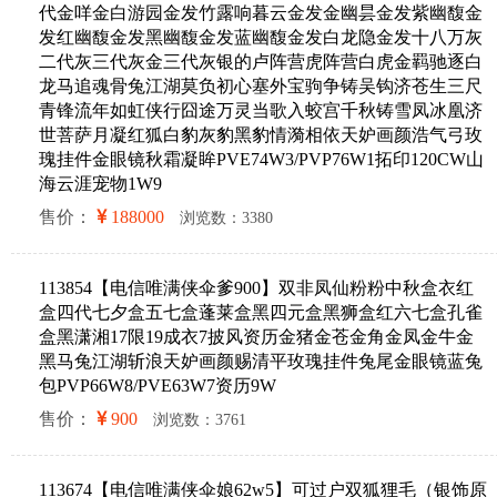
代金咩金白游园金发竹露响暮云金发金幽昙金发紫幽馥金
发红幽馥金发黑幽馥金发蓝幽馥金发白龙隐金发十八万灰
二代灰三代灰金三代灰银的卢阵营虎阵营白虎金羁驰逐白
龙马追魂骨兔江湖莫负初心塞外宝驹争铸吴钩济苍生三尺
青锋流年如虹侠行囧途万灵当歌入蛟宫千秋铸雪凤冰凰济
世菩萨月凝红狐白豹灰豹黑豹情漪相依天妒画颜浩气弓玫
瑰挂件金眼镜秋霜凝眸PVE74W3/PVP76W1拓印120CW山
海云涯宠物1W9
售价：
188000
浏览数：3380
113854【电信唯满侠伞爹900】双非凤仙粉粉中秋盒衣红
盒四代七夕盒五七盒蓬莱盒黑四元盒黑狮盒红六七盒孔雀
盒黑潇湘17限19成衣7披风资历金猪金苍金角金凤金牛金
黑马兔江湖斩浪天妒画颜赐清平玫瑰挂件兔尾金眼镜蓝兔
包PVP66W8/PVE63W7资历9W
售价：
900
浏览数：3761
113674【电信唯满侠伞娘62w5】可过户双狐狸毛（银饰原