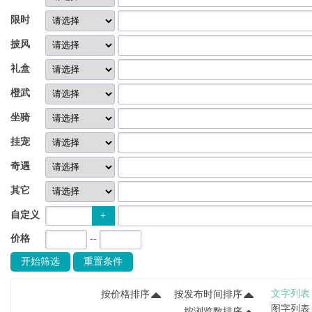
限时
披风
礼盒
橙武
坐骑
挂宠
奇遇
其它
自定义
+
价格
--
开始筛选
重置条件
文字列表
按价格排序
按发布时间排序
图字列表
按浏览数排序