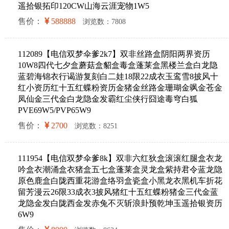
遥拾银拓印120CW山海云涯宠物1W5
售价：
588888
浏览数：7808
112089【电信双梦伞爹2k7】双非丝路盒阴阳两界资历
10W8四代七夕盒蘑菇盒貂盒毒盒蓬莱盒黑楼兰盒白龙隐
蓝碧海锦衣行谒游复刻白二娃18限22成衣玉鸾雪8披风十
红小资历红十五红蝶粉资历金猪金丝路金珊瑚金飒金苍金
凤仙金三代金白龙隐金发霸红尘侠行囧途毒穹白狐
PVE69W5/PVP65W9
售价：
2700
浏览数：8251
111954【电信双梦伞爹8k】双非六红狄盒滚滚红腿盒衣龙
吟盒衣潮涌盒衣猪盒五七盒蓬莱盒灵龙盒紫持君令蓝龙隐
原色鹿盒白陇西重花游盒络羽盒瓷盒小黑龙衣黑机车折花
留芳漫云26限33成衣3披风猪红十五红蝶粉猪金三代金蓝
龙隐金发白陇西金发赤兔不灭斩浪卦预乾坤玉遥拾银资历
6W9