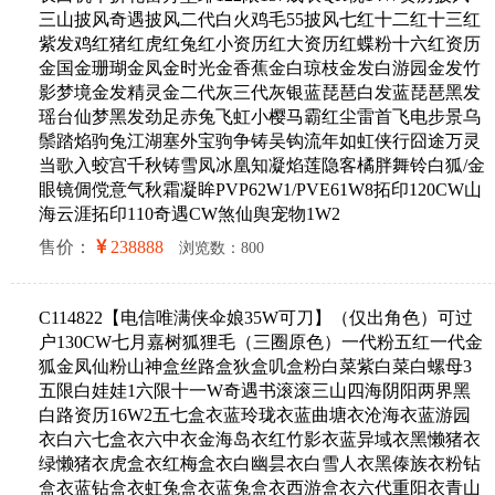
三山披风奇遇披风二代白火鸡毛55披风七红十二红十三红
紫发鸡红猪红虎红兔红小资历红大资历红蝶粉十六红资历
金国金珊瑚金凤金时光金香蕉金白琼枝金发白游园金发竹
影梦境金发精灵金二代灰三代灰银蓝琵琶白发蓝琵琶黑发
瑶台仙梦黑发劲足赤兔飞虹小樱马霸红尘雷首飞电步景乌
鬃踏焰驹兔江湖塞外宝驹争铸吴钩流年如虹侠行囧途万灵
当歌入蛟宫千秋铸雪凤冰凰知凝焰莲隐客橘胖舞铃白狐/金
眼镜倜傥意气秋霜凝眸PVP62W1/PVE61W8拓印120CW山
海云涯拓印110奇遇CW煞仙舆宠物1W2
售价：
238888
浏览数：800
C114822【电信唯满侠伞娘35W可刀】（仅出角色）可过
户130CW七月嘉树狐狸毛（三圈原色）一代粉五红一代金
狐金凤仙粉山神盒丝路盒狄盒叽盒粉白菜紫白菜白螺母3
五限白娃娃1六限十一W奇遇书滚滚三山四海阴阳两界黑
白路资历16W2五七盒衣蓝玲珑衣蓝曲塘衣沧海衣蓝游园
衣白六七盒衣六中衣金海岛衣红竹影衣蓝异域衣黑懒猪衣
绿懒猪衣虎盒衣红梅盒衣白幽昙衣白雪人衣黑傣族衣粉钻
盒衣蓝钻盒衣虹兔盒衣蓝兔盒衣西游盒衣六代重阳衣青山