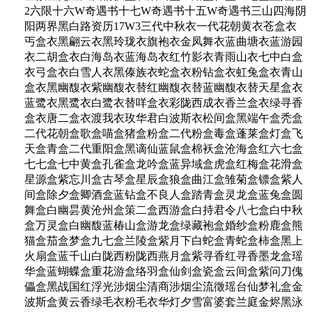
2六限十六W奇遇书十七W奇遇书十五W奇遇书三山四海阴
阳两界黑白路资历17W3三代中秋衣一代花朝黄衣苍盒衣
丐盒衣黑翩云衣黑玲珑衣旗袍衣金凤舞衣蓝曲塘衣蓝游园
衣二胡盒衣白海岛衣蓝海岛衣红竹影衣青雨山衣七中白盒
衣弓盒衣白雪人衣黑傣族衣蛇盒衣粉钻盒衣虹兔盒衣青山
盒衣黑幽馥衣紫幽馥衣替红幽馥衣替蓝幽馥衣替天星盒衣
蓝鹭衣黑鹭衣白鹭衣替咩盒衣彩陇西成衣香兰盒衣绿寻香
盒衣唐二盒衣渡我衣玫华君白波斯衣松间盒黑端午盒秃盒
二代花朝盒歌盒喵盒猪盒粉盒二代粉盒毒盒蓬莱盒灯盒飞
天盒青盒二代重阳盒黑谪仙蓝鼠盒棉袄盒沧海盒红六七盒
七七盒七中黄盒孔雀盒龙吟盒蓝异域盒虎盒红梅盒花滑盒
星源盒紫忘川盒古琴盒星辰盒狼盒曲江盒雏菊盒镖盒紫人
间盒除夕盒卿酒盒蓝钻盒不良人盒踏青盒灵龙盒蓝兔盒圆
舞盒白幽昙黄沧州盒策二盒西游盒白持君令八七盒白中秋
盒万灵盒白幽馥蓝椿山盒游龙盒绿藏袍盒婚纱盒粉鹿盒熊
猫盒茄盒梦盒九七盒兰陵盒紫月下白蛇盒青蛇盒柿盒黑上
火扇盒蓝千山白陇西粉陇西燕月盒紫寻香红寻香墨龙盒瑶
华盒蓝蝴蝶盒重花游盒络羽盒仙剑盒瓷盒云间盒紫问刀傀
儡盒黑战国红浮光涉烟尘清商涉烟尘流徵瑶台仙梦礼盒金
波斯盒黄云香绿毛衣粉毛衣华灯夕雪富婆套兰庭金烬黑泳