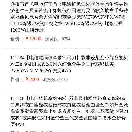
游夜雷首飞电驰辉雷首飞电逾虹兔江湖塞外宝驹争铸吴钩
济苍生三尺青锋流年如虹侠行囧途万灵当歌入蛟宫千秋铸
塞外西风昆吾余火浮光织梦金眼镜PVE70W/PVP61W7拓
印110奇遇CW煞仙舆宠物1W5/120奇遇CW煞·山海云涯
120CW山海云涯
售价：
12000
浏览数：8754
111594【电信唯满侠伞萝2k可刀】双非蓬莱盒小熊盒复刻
粉二娃9限14成衣2披风八红兔金牛金三代灰银执夷
PVE55W2/PVP66W6资历4W5
售价：
2000
浏览数：9460
111560【电信华乾伞娘999】双非凤仙粉丝路盒衣旗袍衣
白凤舞衣白幽馥衣替婚纱衣白鹭衣替蓝曲塘盒白如归盒沧
海盒花滑盒富婆套小红龙衣复刻白二娃花非花苍黛19限24
成衣1披风猴红如归金铃金三代灰金蓝曲塘白潜水企鹅资
历4W3