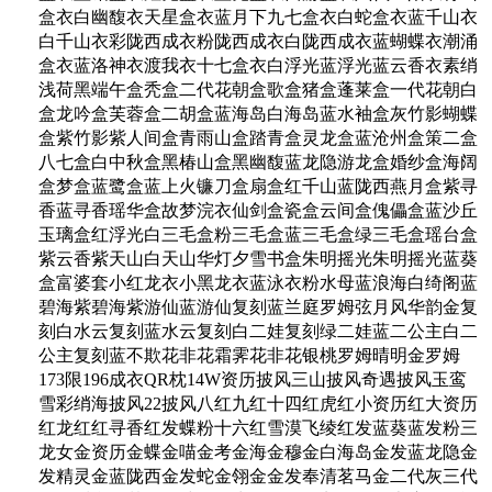
盒衣白幽馥衣天星盒衣蓝月下九七盒衣白蛇盒衣蓝千山衣
白千山衣彩陇西成衣粉陇西成衣白陇西成衣蓝蝴蝶衣潮涌
盒衣蓝洛神衣渡我衣十七盒衣白浮光蓝浮光蓝云香衣素绡
浅荷黑端午盒秃盒二代花朝盒歌盒猪盒蓬莱盒一代花朝白
盒龙吟盒芙蓉盒二胡盒蓝海岛白海岛蓝水袖盒灰竹影蝴蝶
盒紫竹影紫人间盒青雨山盒踏青盒灵龙盒蓝沧州盒策二盒
八七盒白中秋盒黑椿山盒黑幽馥蓝龙隐游龙盒婚纱盒海阔
盒梦盒蓝鹭盒蓝上火镰刀盒扇盒红千山蓝陇西燕月盒紫寻
香蓝寻香瑶华盒故梦浣衣仙剑盒瓷盒云间盒傀儡盒蓝沙丘
玉璃盒红浮光白三毛盒粉三毛盒蓝三毛盒绿三毛盒瑶台盒
紫云香紫天山白天山华灯夕雪书盒朱明摇光朱明摇光蓝葵
盒富婆套小红龙衣小黑龙衣蓝泳衣粉水母蓝浪海白绮阁蓝
碧海紫碧海紫游仙蓝游仙复刻蓝兰庭罗姆弦月风华韵金复
刻白水云复刻蓝水云复刻白二娃复刻绿二娃蓝二公主白二
公主复刻蓝不欺花非花霜霁花非花银桃罗姆晴明金罗姆
173限196成衣QR枕14W资历披风三山披风奇遇披风玉鸾
雪彩绡海披风22披风八红九红十四红虎红小资历红大资历
红龙红红寻香红发蝶粉十六红雪漠飞绫红发蓝葵蓝发粉三
龙女金资历金蝶金喵金考金海金穆金白海岛金发蓝龙隐金
发精灵金蓝陇西金发蛇金翎金金发奉清茗马金二代灰三代