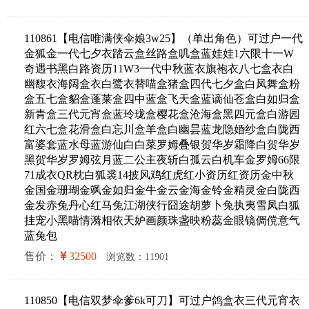
110861【电信唯满侠伞娘3w25】（单出角色）可过户一代
金狐金一代七夕衣踏云盒丝路盒叽盒蓝娃娃1六限十一W
奇遇书黑白路资历11W3一代中秋蓝衣旗袍衣八七盒衣白
幽馥衣海阔盒衣白鹭衣替喵盒猪盒四代七夕盒白凤舞盒粉
盒五七盒貂盒蓬莱盒四中蓝盒飞天盒蓝谪仙苍盒白如归盒
新青盒三代元宵盒蓝玲珑盒樱花盒沧海盒黑四元盒白游园
红六七盒花滑盒白忘川盒羊盒白幽昙蓝龙隐婚纱盒白陇西
富婆套蓝水母蓝游仙白白菜罗姆叠银贺华岁霜降白贺华岁
黑贺华岁罗姆弦月蓝二公主夜斩白孤云白机车金罗姆66限
71成衣QR枕白狐裘14披风鸡红虎红小资历红资历金中秋
金国金珊瑚金飒金如归金牛金云金海金铃金精灵金白陇西
金发赤兔丹心红马兔江湖侠行囧途胡萝卜兔执夷雪凤白狐
挂宠小黑喵情漪相依天妒画颜珠盏映粉蕊金眼镜倜傥意气
蓝兔包
售价：
32500
浏览数：11901
110850【电信双梦伞爹6k可刀】可过户鸽盒衣三代元宵衣