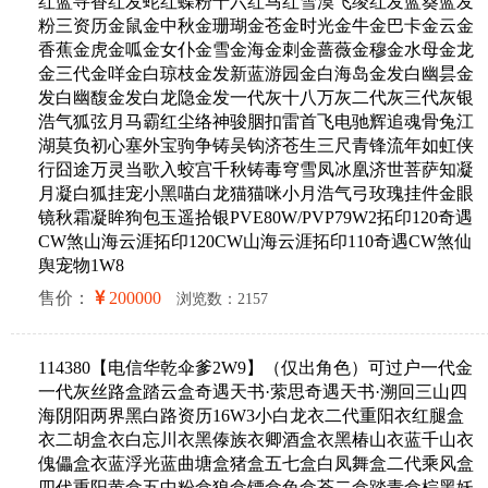
红蓝寻香红发蛇红蝶粉十六红马红雪漠飞绫红发蓝葵蓝发
粉三资历金鼠金中秋金珊瑚金苍金时光金牛金巴卡金云金
香蕉金虎金呱金女仆金雪金海金刺金蔷薇金穆金水母金龙
金三代金咩金白琼枝金发新蓝游园金白海岛金发白幽昙金
发白幽馥金发白龙隐金发一代灰十八万灰二代灰三代灰银
浩气狐弦月马霸红尘络神骏胭扣雷首飞电驰辉追魂骨兔江
湖莫负初心塞外宝驹争铸吴钩济苍生三尺青锋流年如虹侠
行囧途万灵当歌入蛟宫千秋铸毒穹雪凤冰凰济世菩萨知凝
月凝白狐挂宠小黑喵白龙猫猫咪小月浩气弓玫瑰挂件金眼
镜秋霜凝眸狗包玉遥拾银PVE80W/PVP79W2拓印120奇遇
CW煞山海云涯拓印120CW山海云涯拓印110奇遇CW煞仙
舆宠物1W8
售价：
200000
浏览数：2157
114380【电信华乾伞爹2W9】（仅出角色）可过户一代金
一代灰丝路盒踏云盒奇遇天书·萦思奇遇天书·溯回三山四
海阴阳两界黑白路资历16W3小白龙衣二代重阳衣红腿盒
衣二胡盒衣白忘川衣黑傣族衣卿酒盒衣黑椿山衣蓝千山衣
傀儡盒衣蓝浮光蓝曲塘盒猪盒五七盒白凤舞盒二代乘风盒
四代重阳黄盒五中粉盒狼盒镖盒兔盒苍二盒踏青盒棕黑妖