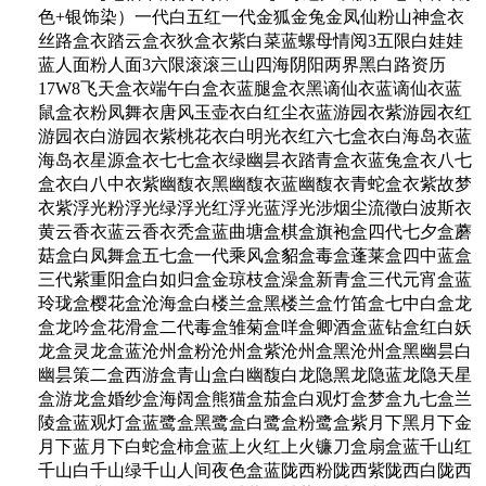
色+银饰染）一代白五红一代金狐金兔金凤仙粉山神盒衣
丝路盒衣踏云盒衣狄盒衣紫白菜蓝螺母情阅3五限白娃娃
蓝人面粉人面3六限滚滚三山四海阴阳两界黑白路资历
17W8飞天盒衣端午白盒衣蓝腿盒衣黑谪仙衣蓝谪仙衣蓝
鼠盒衣粉凤舞衣唐风玉壶衣白红尘衣蓝游园衣紫游园衣红
游园衣白游园衣紫桃花衣白明光衣红六七盒衣白海岛衣蓝
海岛衣星源盒衣七七盒衣绿幽昙衣踏青盒衣蓝兔盒衣八七
盒衣白八中衣紫幽馥衣黑幽馥衣蓝幽馥衣青蛇盒衣紫故梦
衣紫浮光粉浮光绿浮光红浮光蓝浮光涉烟尘流徵白波斯衣
黄云香衣蓝云香衣秃盒蓝曲塘盒棋盒旗袍盒四代七夕盒蘑
菇盒白凤舞盒五七盒一代乘风盒貂盒毒盒蓬莱盒四中蓝盒
三代紫重阳盒白如归盒金琼枝盒澡盒新青盒三代元宵盒蓝
玲珑盒樱花盒沧海盒白楼兰盒黑楼兰盒竹笛盒七中白盒龙
盒龙吟盒花滑盒二代毒盒雏菊盒咩盒卿酒盒蓝钻盒红白妖
龙盒灵龙盒蓝沧州盒粉沧州盒紫沧州盒黑沧州盒黑幽昙白
幽昙策二盒西游盒青山盒白幽馥白龙隐黑龙隐蓝龙隐天星
盒游龙盒婚纱盒海阔盒熊猫盒茄盒白观灯盒梦盒九七盒兰
陵盒蓝观灯盒蓝鹭盒黑鹭盒白鹭盒粉鹭盒紫月下黑月下金
月下蓝月下白蛇盒柿盒蓝上火红上火镰刀盒扇盒蓝千山红
千山白千山绿千山人间夜色盒蓝陇西粉陇西紫陇西白陇西