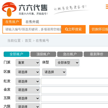
在售账户
在售外观
立即搜索
切换怀旧
当前位置：
首页
> 在售账号
全部账户
顶级账户
急出账户
最新降价
门派
体型
区服
红发
金发
五限
六限