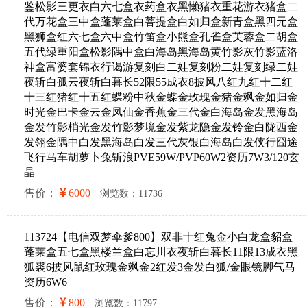
鉴松影三更衣白六七盒衣药盒衣黑懒猪衣重花游衣猪盒二
代万花盒三中盒蓬莱盒白菩提盒白如归盒新青盒黑四元盒
黑狮盒红六七盒六中盒竹笛盒小熊盒孔雀盒芙蓉盒二胡盒
五代绿重阳盒松影隅中盒白海岛黑海岛黄竹影灰竹影蓝洛
神盒富婆套锦衣行谒游复刻白二娃复刻粉二娃复刻绿二娃
夜斩白孤云夜斩白暮长52限55成衣8披风八红九红十二红
十三红猪红十五红蝶粉中秋金蝶金玫瑰金猪金飒金如归金
时光金巴卡金云金凤仙金香蕉金三代金白海岛金发黑海岛
金发竹影梢光金发竹影梦境金发紫龙隐金发铃金白陇西金
发翎金隅中白发黑海岛白发三代灰银白海岛白发侠行囧途
飞行马车胡萝卜兔斩浪PVE59W/PVP60W2资历7W3/120玄
晶
售价：
6000
浏览数：11736
113724【电信双梦伞爹800】双非十红兔金小白龙盒貂盒
蓬莱盒五七盒黑楼兰盒白忘川衣夜斩白暮长11限13成衣黑
狐裘6披风鼠红玫瑰金飒金2红发3金发白狐/金眼镜脚气马
资历6W6
售价：
800
浏览数：11797