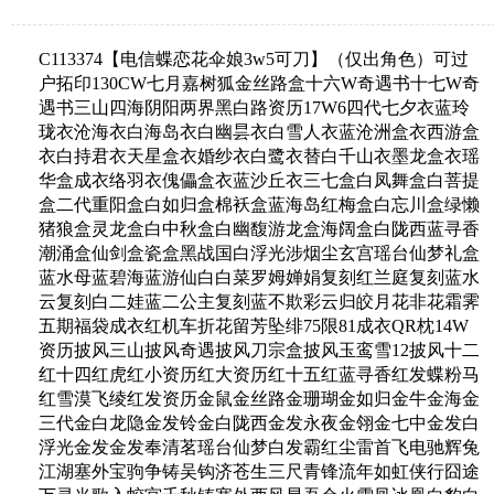
C113374【电信蝶恋花伞娘3w5可刀】（仅出角色）可过
户拓印130CW七月嘉树狐金丝路盒十六W奇遇书十七W奇
遇书三山四海阴阳两界黑白路资历17W6四代七夕衣蓝玲
珑衣沧海衣白海岛衣白幽昙衣白雪人衣蓝沧洲盒衣西游盒
衣白持君衣天星盒衣婚纱衣白鹭衣替白千山衣墨龙盒衣瑶
华盒成衣络羽衣傀儡盒衣蓝沙丘衣三七盒白凤舞盒白菩提
盒二代重阳盒白如归盒棉袄盒蓝海岛红梅盒白忘川盒绿懒
猪狼盒灵龙盒白中秋盒白幽馥游龙盒海阔盒白陇西蓝寻香
潮涌盒仙剑盒瓷盒黑战国白浮光涉烟尘玄宫瑶台仙梦礼盒
蓝水母蓝碧海蓝游仙白白菜罗姆婵娟复刻红兰庭复刻蓝水
云复刻白二娃蓝二公主复刻蓝不欺彩云归皎月花非花霜霁
五期福袋成衣红机车折花留芳坠绯75限81成衣QR枕14W
资历披风三山披风奇遇披风刀宗盒披风玉鸾雪12披风十二
红十四红虎红小资历红大资历红十五红蓝寻香红发蝶粉马
红雪漠飞绫红发资历金鼠金丝路金珊瑚金如归金牛金海金
三代金白龙隐金发铃金白陇西金发永夜金翎金七中金发白
浮光金发金发奉清茗瑶台仙梦白发霸红尘雷首飞电驰辉兔
江湖塞外宝驹争铸吴钩济苍生三尺青锋流年如虹侠行囧途