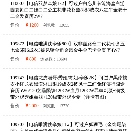
110007【电信双梦伞娘1k2】可过户白忘川衣沧海盒白游
园复刻白二娃白二公主花非花苍黛8限8成衣八红牛金双十
二金发资历2W7
售价：
1200
浏览数：13055
109872【电信唯满侠伞爹800】双非丝路盒二代花朝盒五
七盒5限6成衣3披风猪金角金凤金牛金巴卡金资历4W7
售价：
800
浏览数：13604
109747【电信龙虎喵哥/秀姐/毒姐/伞爹2K】可过户黑傣族
衣小红龙衣黑潇湘11限19成衣2披风十二红兔红侠行囧途
资历5W6/120玄晶陨铁120CW血月120CW罪棘刺薇+满级
带外观秀姐毒姐+120级带外观伞爹（详情有图）
售价：
2000
浏览数：13720
109707【电信唯满侠伞娘11w】可过户狐狸毛（金饰尾染
蓝）六翼一代金狐金凤仙粉狄盒衣一代七夕衣山神盒衣丝