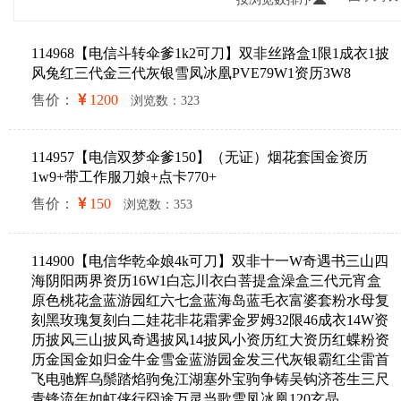
114968【电信斗转伞爹1k2可刀】双非丝路盒1限1成衣1披
风兔红三代金三代灰银雪凤冰凰PVE79W1资历3W8
售价：
1200
浏览数：323
114957【电信双梦伞爹150】（无证）烟花套国金资历
1w9+带工作服刀娘+点卡770+
售价：
150
浏览数：353
114900【电信华乾伞娘4k可刀】双非十一W奇遇书三山四
海阴阳两界资历16W1白忘川衣白菩提盒澡盒三代元宵盒
原色桃花盒蓝游园红六七盒蓝海岛蓝毛衣富婆套粉水母复
刻黑玫瑰复刻白二娃花非花霜霁金罗姆32限46成衣14W资
历披风三山披风奇遇披风14披风小资历红大资历红蝶粉资
历金国金如归金牛金雪金蓝游园金发三代灰银霸红尘雷首
飞电驰辉乌鬃踏焰驹兔江湖塞外宝驹争铸吴钩济苍生三尺
青锋流年如虹侠行囧途万灵当歌雪凤冰凰120玄晶