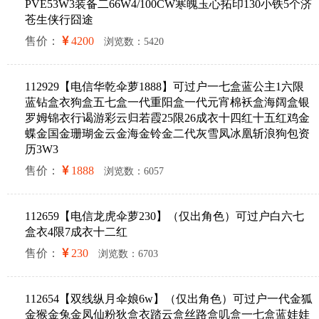
PVE53W3装备二66W4/100CW寒魄玉心拓印130小铁5个济
苍生侠行囧途
售价：
4200
浏览数：5420
112929【电信华乾伞萝1888】可过户一七盒蓝公主1六限
蓝钻盒衣狗盒五七盒一代重阳盒一代元宵棉袄盒海阔盒银
罗姆锦衣行谒游彩云归若霞25限26成衣十四红十五红鸡金
蝶金国金珊瑚金云金海金铃金二代灰雪凤冰凰斩浪狗包资
历3W3
售价：
1888
浏览数：6057
112659【电信龙虎伞萝230】（仅出角色）可过户白六七
盒衣4限7成衣十二红
售价：
230
浏览数：6703
112654【双线纵月伞娘6w】（仅出角色）可过户一代金狐
金猴金兔金凤仙粉狄盒衣踏云盒丝路盒叽盒一七盒蓝娃娃