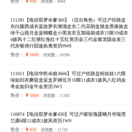
售价：
999
浏览数：9684
111281【电信双梦伞爹3k6】（仅出角色）可过户丝路盒
衣白陇西成衣蓝故梦衣潮涌盒衣二代花朝盒猪盒黑傣族盒
绿千山燕月盒蓝蝴蝶盒小黑龙衣五期福袋成衣15限19成衣
4披风十二红猪红兔红十五红资历金三代金紫龙隐金发三
代灰银侠行囧途执夷资历9W8
售价：
3600
浏览数：10396
111011【电信华乾伞娘3666】可过户丝路盒粉娃娃1六限
绿如归衣蘑菇盒蓝盒罗姆弦月10限11成衣1披风八红鸡金
考金如归金牛金资历3W3
售价：
3666
浏览数：11182
110874【电信双梦伞爹450】可过户紫玫瑰霆螭月华瑞雪
兰露6限12成衣1披风资历1W9
售价：
450
浏览数：11729