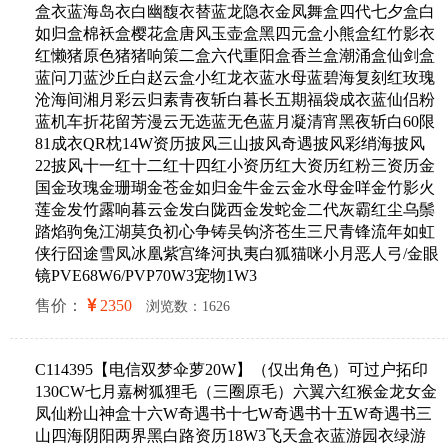
盒衣蓝海岛衣白幽馥衣替蓝龙隐衣金凤舞盒四代七夕盒白
如归盒棉袄盒樱花盒唐风玉壶盒黑四元盒小熊盒红竹影衣
红懒猪原色猪猪响策二盒六代重阳盒香兰盒潮涌盒仙剑盒
蓝问刀蓝沙丘白赵云盒小红龙衣蓝水母蓝碧海复刻红玫瑰
沧海间湘月彩云归素青夜斩白暮长五期福袋成衣蓝仙侣粉
蓝机车折花留芳漫云无选蓝无色蓝月凝清宵黑夜斩白60限
81成衣QR枕14W资历披风三山披风奇遇披风彩绡海披风
22披风十一红十二红十四红小资历红大资历红粉三资历金
国金玫瑰金珊瑚金苍金如归金牛金云金水母金咩金竹影火
莲金发竹露响暮云金发白陇西金发蛇金二代灰霸红尘乌鬃
踏焰驹兔江湖莫负初心争铸吴钩济苍生三尺青锋流年如虹
侠行囧途雪凤冰凰紫宫绛河执夷白狐猫咪小月恶人弓/金眼
镜PVE68W6/PVP70W3宠物1W3
售价：
2350
浏览数：1626
C114395【电信双梦伞萝20W】（仅出角色）可过户拓印
130CW七月嘉树狐狸毛（三圈原毛）六翼六红猴金龙女金
凤仙粉山神盒十六W奇遇书十七W奇遇书十五W奇遇书三
山四海阴阳两界黑白路资历18W3飞天盒衣蓝游园衣绿游