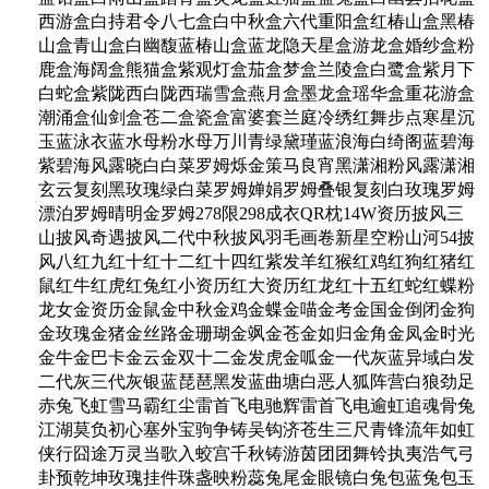
西游盒白持君令八七盒白中秋盒六代重阳盒红椿山盒黑椿
山盒青山盒白幽馥蓝椿山盒蓝龙隐天星盒游龙盒婚纱盒粉
鹿盒海阔盒熊猫盒紫观灯盒茄盒梦盒兰陵盒白鹭盒紫月下
白蛇盒紫陇西白陇西瑞雪盒燕月盒墨龙盒瑶华盒重花游盒
潮涌盒仙剑盒苍二盒瓷盒富婆套兰庭冷绣红舞步点寒星沉
玉蓝泳衣蓝水母粉水母万川青绿黛瑾蓝浪海白绮阁蓝碧海
紫碧海风露晓白白菜罗姆烁金策马良宵黑潇湘粉风露潇湘
玄云复刻黑玫瑰绿白菜罗姆婵娟罗姆叠银复刻白玫瑰罗姆
漂泊罗姆晴明金罗姆278限298成衣QR枕14W资历披风三
山披风奇遇披风二代中秋披风羽毛画卷新星空粉山河54披
风八红九红十红十二红十四红紫发羊红猴红鸡红狗红猪红
鼠红牛红虎红兔红小资历红大资历红龙红十五红蛇红蝶粉
龙女金资历金鼠金中秋金鸡金蝶金喵金考金国金倒闭金狗
金玫瑰金猪金丝路金珊瑚金飒金苍金如归金角金凤金时光
金牛金巴卡金云金双十二金发虎金呱金一代灰蓝异域白发
二代灰三代灰银蓝琵琶黑发蓝曲塘白恶人狐阵营白狼劲足
赤兔飞虹雪马霸红尘雷首飞电驰辉雷首飞电逾虹追魂骨兔
江湖莫负初心塞外宝驹争铸吴钩济苍生三尺青锋流年如虹
侠行囧途万灵当歌入蛟宫千秋铸游茵团团舞铃执夷浩气弓
卦预乾坤玫瑰挂件珠盏映粉蕊兔尾金眼镜白兔包蓝兔包玉