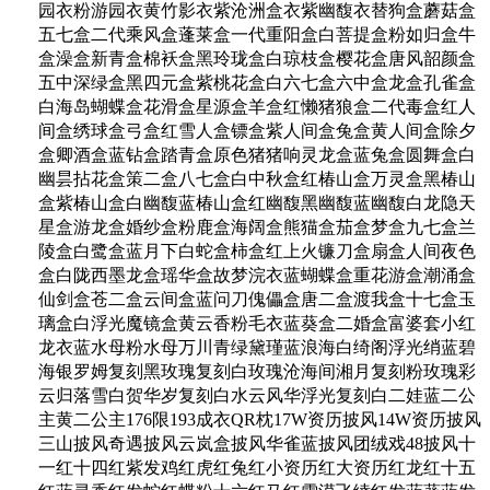
园衣粉游园衣黄竹影衣紫沧洲盒衣紫幽馥衣替狗盒蘑菇盒
五七盒二代乘风盒蓬莱盒一代重阳盒白菩提盒粉如归盒牛
盒澡盒新青盒棉袄盒黑玲珑盒白琼枝盒樱花盒唐风韶颜盒
五中深绿盒黑四元盒紫桃花盒白六七盒六中盒龙盒孔雀盒
白海岛蝴蝶盒花滑盒星源盒羊盒红懒猪狼盒二代毒盒红人
间盒绣球盒弓盒红雪人盒镖盒紫人间盒兔盒黄人间盒除夕
盒卿酒盒蓝钻盒踏青盒原色猪猪响灵龙盒蓝兔盒圆舞盒白
幽昙拈花盒策二盒八七盒白中秋盒红椿山盒万灵盒黑椿山
盒紫椿山盒白幽馥蓝椿山盒红幽馥黑幽馥蓝幽馥白龙隐天
星盒游龙盒婚纱盒粉鹿盒海阔盒熊猫盒茄盒梦盒九七盒兰
陵盒白鹭盒蓝月下白蛇盒柿盒红上火镰刀盒扇盒人间夜色
盒白陇西墨龙盒瑶华盒故梦浣衣蓝蝴蝶盒重花游盒潮涌盒
仙剑盒苍二盒云间盒蓝问刀傀儡盒唐二盒渡我盒十七盒玉
璃盒白浮光魔镜盒黄云香粉毛衣蓝葵盒二婚盒富婆套小红
龙衣蓝水母粉水母万川青绿黛瑾蓝浪海白绮阁浮光绡蓝碧
海银罗姆复刻黑玫瑰复刻白玫瑰沧海间湘月复刻粉玫瑰彩
云归落雪白贺华岁复刻白水云风华浮光复刻白二娃蓝二公
主黄二公主176限193成衣QR枕17W资历披风14W资历披风
三山披风奇遇披风云岚盒披风华雀蓝披风团绒戏48披风十
一红十四红紫发鸡红虎红兔红小资历红大资历红龙红十五