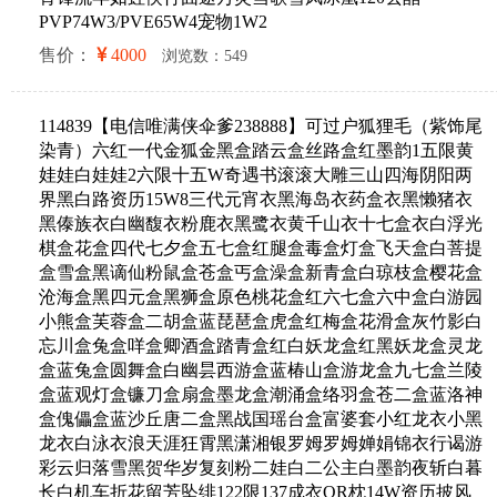
PVP74W3/PVE65W4宠物1W2
售价：
4000
浏览数：549
114839【电信唯满侠伞爹238888】可过户狐狸毛（紫饰尾
染青）六红一代金狐金黑盒踏云盒丝路盒红墨韵1五限黄
娃娃白娃娃2六限十五W奇遇书滚滚大雕三山四海阴阳两
界黑白路资历15W8三代元宵衣黑海岛衣药盒衣黑懒猪衣
黑傣族衣白幽馥衣粉鹿衣黑鹭衣黄千山衣十七盒衣白浮光
棋盒花盒四代七夕盒五七盒红腿盒毒盒灯盒飞天盒白菩提
盒雪盒黑谪仙粉鼠盒苍盒丐盒澡盒新青盒白琼枝盒樱花盒
沧海盒黑四元盒黑狮盒原色桃花盒红六七盒六中盒白游园
小熊盒芙蓉盒二胡盒蓝琵琶盒虎盒红梅盒花滑盒灰竹影白
忘川盒兔盒咩盒卿酒盒踏青盒红白妖龙盒红黑妖龙盒灵龙
盒蓝兔盒圆舞盒白幽昙西游盒蓝椿山盒游龙盒九七盒兰陵
盒蓝观灯盒镰刀盒扇盒墨龙盒潮涌盒络羽盒苍二盒蓝洛神
盒傀儡盒蓝沙丘唐二盒黑战国瑶台盒富婆套小红龙衣小黑
龙衣白泳衣浪天涯狂霄黑潇湘银罗姆罗姆婵娟锦衣行谒游
彩云归落雪黑贺华岁复刻粉二娃白二公主白墨韵夜斩白暮
长白机车折花留芳坠绯122限137成衣QR枕14W资历披风