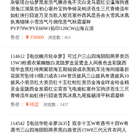
灰银瑶台仙梦黑发浩气狮赤兔不灭白龙马霸红尘瀛海驹逐
浪兔江湖莫负初心塞外宝驹争铸吴钩济苍生三尺青锋流年
如虹侠行囧途万灵当歌入蛟宫塞外西风昆吾余火雪凤冰凰
执夷猫咪小雪浩气弓倜傥意气秋霜凝眸
PVP79W/PVE66W1拓印120CW山海云涯
售价：
350000
浏览数：811
114612【电信幽月轮伞萝】可过户三山四海阴阳两界资历
15W3粉鹿衣紫幽馥白龙隐梦盒蓝鹭盒人间夜色盒彩陇西
瑶华盒黑红绮阁紫碧海五期福袋成衣黑机车沧海间烟暮折
花留芳坠绯19限25成衣14W资历披风三山披风奇遇披风10
披风小资历红大资历红十五红蛇红资历金海金咩金铃金精
灵金蓝陇西金发霸红尘雷首飞电逾虹塞外宝驹济苍生三尺
青锋流年如虹侠行囧途雪凤冰凰九尾狐赐清平秋霜凝眸
售价：
待定
浏览数：1437
114542【电信华乾伞萝2k35】双非十五W奇遇书十四W奇
遇书三山四海阴阳两界黑白路资历15W8三代元宵衣同人