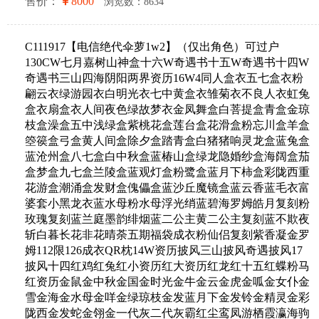
售价：
8000
浏览数：8634
C111917【电信绝代伞萝1w2】（仅出角色）可过户
130CW七月嘉树山神盒十六W奇遇书十五W奇遇书十四W
奇遇书三山四海阴阳两界资历16W4同人盒衣五七盒衣粉
翩云衣绿游园衣白明光衣七中黄盒衣雏菊衣不良人衣虹兔
盒衣扇盒衣人间夜色绿故梦衣金凤舞盒白菩提盒青盒金琼
枝盒澡盒五中浅绿盒紫桃花盒莲台盒花滑盒粉忘川盒羊盒
箜篌盒弓盒黄人间盒除夕盒踏青盒白猪猪响灵龙盒蓝兔盒
蓝沧州盒八七盒白中秋盒蓝椿山盒绿龙隐婚纱盒海阔盒茄
盒梦盒九七盒兰陵盒蓝观灯盒粉鹭盒蓝月下柿盒彩陇西重
花游盒潮涌盒发财盒傀儡盒蓝沙丘魔镜盒蓝云香蓝毛衣富
婆套小黑龙衣蓝水母粉水母浮光绡蓝碧海罗姆皓月复刻粉
玫瑰复刻蓝兰庭墨韵绯烟蓝二公主黄二公主复刻蓝不欺夜
斩白暮长花非花晴荼五期福袋成衣粉仙侣复刻紫香凝金罗
姆112限126成衣QR枕14W资历披风三山披风奇遇披风17
披风十四红鸡红兔红小资历红大资历红龙红十五红蝶粉马
红资历金鼠金中秋金国金时光金牛金云金虎金呱金女仆金
雪金海金水母金咩金绿琼枝金发蓝月下金发铃金精灵金彩
陇西金发蛇金翎金一代灰二代灰霸红尘鸾凤游栖霞瀛海驹