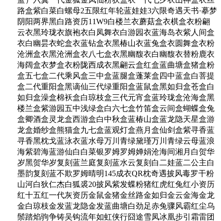
路盒紫白菜白螺母2五限红年轮蓝娃娃3六限奇遇天书·摹梦
阴阳两界黑白路资历11W9白楼兰衣蘑菇盒衣棋盒衣粉翩
云衣黑玲珑衣旗袍衣白凤舞衣白游园衣蓝海岛衣紫人间盒
衣白幽昙衣蛇盒衣蓝钻盒衣黑椿山衣蓝兔盒衣圆舞盒衣粉
沧洲盒衣黑沧洲盒衣八七盒衣黑幽馥衣白幽馥衣替粉鹿衣
海阔盒衣梦盒衣粉陇西成衣黑翩云盒红盒蓝曲塘盒猪盒粉
盒五七盒二代乘风盒三中盒蓝腿盒蓬莱盒四中蓝盒白菩提
盒二代重阳盒黑谪仙三代绿重阳盒蓝鼠盒黑如归盒苍盒白
如归盒澡盒棉袄盒白琼枝盒三代元宵盒蓝玲珑盒沧海盒黑
楼兰盒紫游园五中浅绿盒白六七盒竹笛盒云间盒蝴蝶盒兔
盒卿酒盒灵龙盒西游盒白中秋盒蓝椿山盒蓝龙隐天星盒游
龙盒婚纱盒熊猫盒九七盒蓝观灯盒燕月盒仙剑盒紫寻香蓝
寻香黑枕戈蓝泳衣蓝水母万川青绿黛瑾万川青绿云母蓝浪
海紫碧海蓝游仙白白菜银罗姆罗姆婵娟沧海间湘月白贺华
岁黑贺华岁复刻蓝兰庭复刻蓝水云复刻白二娃蓝二公主白
墨韵复刻蓝不欺罗姆晴明145成衣QR枕奇遇披风毒罗干粉
山河白狄仁杰白狐裘20披风紫发蝶粉猪红虎红兔红小资历
红十五红一代灰资历金鼠金猪金丝路金如归金云金海金龙
金白琼枝金发蓝龙隐金发蓝曲塘白劲足赤兔骤风霸红尘乌
鬃踏焰驹争铸吴钩流年如虹侠行囧途雪凤冰凰步引霜雷团