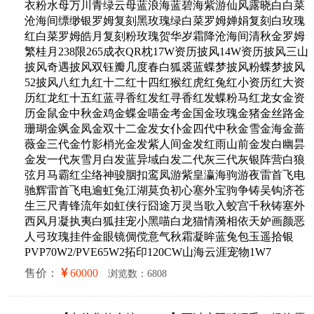
衣粉水母万川青绿云母蓝浪海蓝碧海紫游仙风露晓白白菜
沧海间缥缈银罗姆复刻黑玫瑰绿白菜罗姆婵娟复刻白玫瑰
红白菜罗姆皓月复刻粉玫瑰贺华岁霜降沧海间清秋金罗姆
繁桂月238限265成衣QR枕17W资历披风14W资历披风三山
披风奇遇披风双钰瓣几度春白狐裘蓝蝶梦披风粉蝶梦披风
52披风八红九红十二红十四红猴红虎红兔红小资历红大资
历红龙红十五红蓝寻香红发红寻香红发蝶粉马红龙女金资
历金鼠金中秋金鸡金蝶金喵金考金国金玫瑰金猪金丝路金
珊瑚金飒金凤金双十二金发女仆金四代中秋金雪金海金蔷
薇金三代金竹影梢光金发紫人间金发红雨山前金发白幽昙
金发一代灰雪月白发蓝异域白发二代灰三代灰银阵营白狼
弦月马霸红尘络神骏胭扣鸾凤游紫皇瀛海驹游夜雷首飞电
驰辉雷首飞电逾虹兔江湖莫负初心塞外宝驹争铸吴钩济苍
生三尺青锋流年如虹侠行囧途万灵当歌入蛟宫千秋铸塞外
西风月凝执夷白狐挂宠小黑喵白龙猫情漪相依天妒画颜恶
人弓玫瑰挂件金眼镜倜傥意气秋霜凝眸蓝兔包玉遥拾银
PVP70W2/PVE65W2拓印120CW山海云涯宠物1W7
售价：
60000
浏览数：6808