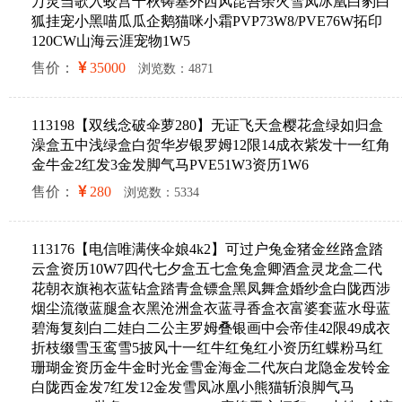
万灵当歌入蛟宫千秋铸塞外西风昆吾余火雪凤冰凰白豹白
狐挂宠小黑喵瓜瓜企鹅猫咪小霜PVP73W8/PVE76W拓印
120CW山海云涯宠物1W5
售价：
35000
浏览数：4871
113198【双线念破伞萝280】无证飞天盒樱花盒绿如归盒
澡盒五中浅绿盒白贺华岁银罗姆12限14成衣紫发十一红角
金牛金2红发3金发脚气马PVE51W3资历1W6
售价：
280
浏览数：5334
113176【电信唯满侠伞娘4k2】可过户兔金猪金丝路盒踏
云盒资历10W7四代七夕盒五七盒兔盒卿酒盒灵龙盒二代
花朝衣旗袍衣蓝钻盒踏青盒镖盒黑凤舞盒婚纱盒白陇西涉
烟尘流徵蓝腿盒衣黑沧洲盒衣蓝寻香盒衣富婆套蓝水母蓝
碧海复刻白二娃白二公主罗姆叠银画中会帝佳42限49成衣
折枝缀雪玉鸾雪5披风十一红牛红兔红小资历红蝶粉马红
珊瑚金资历金牛金时光金雪金海金二代灰白龙隐金发铃金
白陇西金发7红发12金发雪凤冰凰小熊猫斩浪脚气马