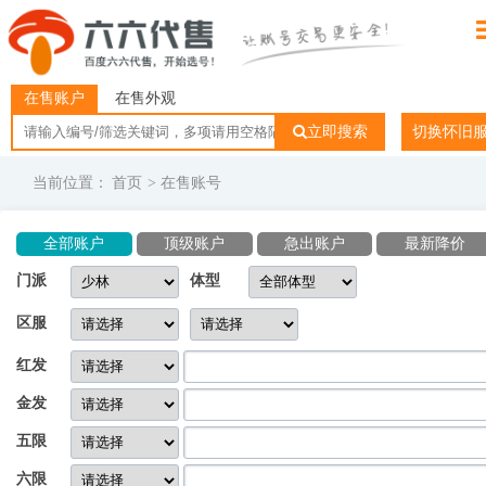
在售账户
在售外观
立即搜索
切换怀旧
当前位置：
首页
> 在售账号
全部账户
顶级账户
急出账户
最新降价
门派
体型
区服
红发
金发
五限
六限