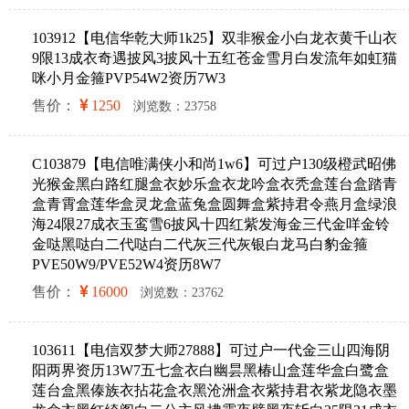
103912【电信华乾大师1k25】双非猴金小白龙衣黄千山衣
9限13成衣奇遇披风3披风十五红苍金雪月白发流年如虹猫
咪小月金箍PVP54W2资历7W3
售价：
1250
浏览数：23758
C103879【电信唯满侠小和尚1w6】可过户130级橙武昭佛
光猴金黑白路红腿盒衣妙乐盒衣龙吟盒衣秃盒莲台盒踏青
盒青霄盒莲华盒灵龙盒蓝兔盒圆舞盒紫持君令燕月盒绿浪
海24限27成衣玉鸾雪6披风十四红紫发海金三代金咩金铃
金哒黑哒白二代哒白二代灰三代灰银白龙马白豹金箍
PVE50W9/PVE52W4资历8W7
售价：
16000
浏览数：23762
103611【电信双梦大师27888】可过户一代金三山四海阴
阳两界资历13W7五七盒衣白幽昙黑椿山盒莲华盒白鹭盒
莲台盒黑傣族衣拈花盒衣黑沧洲盒衣紫持君衣紫龙隐衣墨