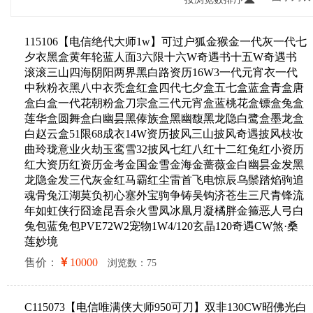
115106【电信绝代大师1w】可过户狐金猴金一代灰一代七
夕衣黑盒黄年轮蓝人面3六限十六W奇遇书十五W奇遇书
滚滚三山四海阴阳两界黑白路资历16W3一代元宵衣一代
中秋粉衣黑八中衣秃盒红盒四代七夕盒五七盒蓝盒青盒唐
盒白盒一代花朝粉盒刀宗盒三代元宵盒蓝桃花盒镖盒兔盒
莲华盒圆舞盒白幽昙黑傣族盒黑幽馥黑龙隐白鹭盒墨龙盒
白赵云盒51限68成衣14W资历披风三山披风奇遇披风枝妆
曲玲珑意业火劫玉鸾雪32披风七红八红十二红兔红小资历
红大资历红资历金考金国金雪金海金蔷薇金白幽昙金发黑
龙隐金发三代灰金红马霸红尘雷首飞电惊辰乌鬃踏焰驹追
魂骨兔江湖莫负初心塞外宝驹争铸吴钩济苍生三尺青锋流
年如虹侠行囧途昆吾余火雪凤冰凰月凝橘胖金箍恶人弓白
兔包蓝兔包PVE72W2宠物1W4/120玄晶120奇遇CW煞·桑
莲妙境
售价：
10000
浏览数：75
C115073【电信唯满侠大师950可刀】双非130CW昭佛光白