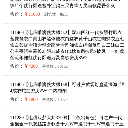
铁11个侠行囧途塞外宝驹三尺青锋万灵当歌昆吾余火
售价：
11000
浏览数：8511
111460【电信唯满侠大师4k2】双非四红一代灰黑竹影衣
蓝琵琶衣白雨山衣黑傣族衣白鹭衣黄千山衣红蝴蝶衣五七
盒白菩提盒狼盒镖盒踏青盒潮涌盒白绮阁复刻白二娃白二
公主夜斩白暮长25限32成衣QR枕奇遇披风9披风十一红虎
金流年如虹侠行囧途万灵当歌资历8W2
售价：
4200
浏览数：10162
111406【电信唯满侠大师1k8】可过户黄观灯盒蓝浪海2限
4成衣蛇红资历2W9二内纯阳
售价：
1800
浏览数：10274
111280【电信双梦大师37999】（仅出角色）可过户一代
金猴金一代灰丝路盒狄盒十六W奇遇书十七W奇遇书十五