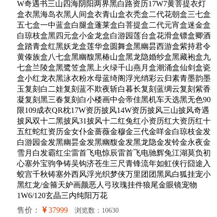
W奇遇书三山四海阴阳两界黑白路资历17W7黄菩提衣灯
盒衣黑海岛衣黑人间盒衣青山盒衣秃盒二代花朝盒三七盒
五七盒一中蓝盒白腿盒蓬莱盒白菩提盒二代元宵盒迷金盒
白琼枝盒黑四元盒小金龙盒白游园莲台盒花滑盒镖盒卿酒
盒踏青盒红黑妖龙盒莲华盒圆舞盒黑幽昙西游盒紫持君令
黄傣族盒八七盒黑幽馥黑椿山盒黑龙隐婚纱盒黑藏袍盒九
七盒兰陵盒黑鹭笠盒黑上火绿千山燕月盒潮涌盒仙剑盒瓷
盒小红龙衣黑泳衣粉水母蓝绮阁浮光绡彩云归素青墨韵墨
玉复刻白二娃复刻蓝不欺夜斩白暮长复刻蓝绸云复刻紫香
凝复刻黑三春复刻白小楼画中会帝佳黑机车天选黑无色90
限109成衣QR枕17W资历披风14W资历披风三山披风奇遇
披风双十二黑披风31披风十二红兔红小资历红大资历红十
五红蛇红资历金女仆金蔷薇金穆金三代金咩金白琼枝金发
白游园金发黑幽昙金发黑幽馥金发黑龙隐金发铃金永夜金
雪月白发霸红尘雷首飞电惊辰雷首飞电驰辉兔江湖莫负初
心塞外宝驹争铸吴钩济苍生三尺青锋流年如虹侠行囧途入
蛟宫千秋铸塞外西风浮光织梦侠万里团团黑凤白狐挂宠小
黑红龙/金箍天妒画颜恶人弓玫瑰挂件狼尾金眼镜宠物
1W6/120玄晶三内纯阳万花
售价：
37999
浏览数：10630