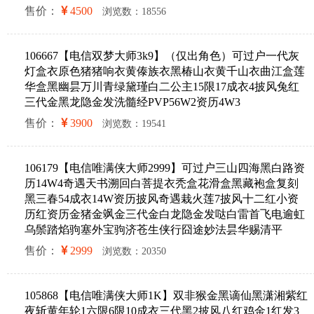
售价：
4500
浏览数：18556
106667【电信双梦大师3k9】（仅出角色）可过户一代灰
灯盒衣原色猪猪响衣黄傣族衣黑椿山衣黄千山衣曲江盒莲
华盒黑幽昙万川青绿黛瑾白二公主15限17成衣4披风兔红
三代金黑龙隐金发洗髓经PVP56W2资历4W3
售价：
3900
浏览数：19541
106179【电信唯满侠大师2999】可过户三山四海黑白路资
历14W4奇遇天书溯回白菩提衣秃盒花滑盒黑藏袍盒复刻
黑三春54成衣14W资历披风奇遇栽火莲7披风十二红小资
历红资历金猪金飒金三代金白龙隐金发哒白雷首飞电逾虹
乌鬃踏焰驹塞外宝驹济苍生侠行囧途妙法昙华赐清平
售价：
2999
浏览数：20350
105868【电信唯满侠大师1K】双非猴金黑谪仙黑潇湘紫红
夜斩黄年轮1六限6限10成衣三代黑2披风八红鸡金1红发3