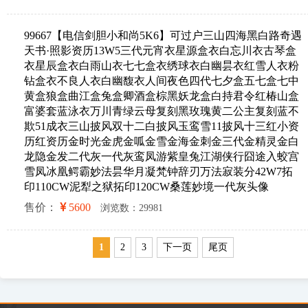
99667【电信剑胆小和尚5K6】可过户三山四海黑白路奇遇
天书·照影资历13W5三代元宵衣星源盒衣白忘川衣古琴盒
衣星辰盒衣白雨山衣七七盒衣绣球衣白幽昙衣红雪人衣粉
钻盒衣不良人衣白幽馥衣人间夜色四代七夕盒五七盒七中
黄盒狼盒曲江盒兔盒卿酒盒棕黑妖龙盒白持君令红椿山盒
富婆套蓝泳衣万川青绿云母复刻黑玫瑰黄二公主复刻蓝不
欺51成衣三山披风双十二白披风玉鸾雪11披风十三红小资
历红资历金时光金虎金呱金雪金海金刺金三代金精灵金白
龙隐金发二代灰一代灰鸾凤游紫皇兔江湖侠行囧途入蛟宫
雪凤冰凰鳄霸妙法昙华月凝梵钟辞刃万法寂装分42W7拓
印110CW泥犁之狱拓印120CW桑莲妙境一代灰头像
售价：
5600
浏览数：29981
1
2
3
下一页
尾页