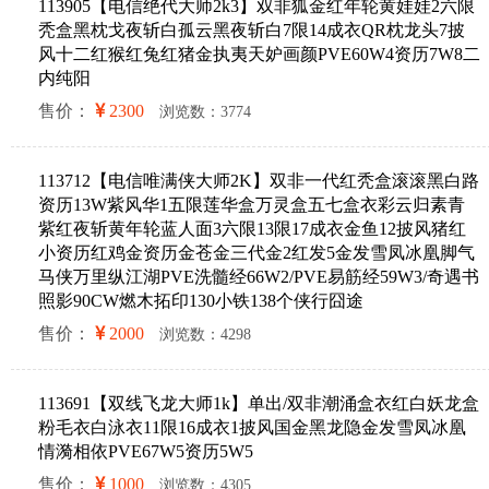
113905【电信绝代大师2k3】双非狐金红年轮黄娃娃2六限
秃盒黑枕戈夜斩白孤云黑夜斩白7限14成衣QR枕龙头7披
风十二红猴红兔红猪金执夷天妒画颜PVE60W4资历7W8二
内纯阳
售价：
2300
浏览数：3774
113712【电信唯满侠大师2K】双非一代红秃盒滚滚黑白路
资历13W紫风华1五限莲华盒万灵盒五七盒衣彩云归素青
紫红夜斩黄年轮蓝人面3六限13限17成衣金鱼12披风猪红
小资历红鸡金资历金苍金三代金2红发5金发雪凤冰凰脚气
马侠万里纵江湖PVE洗髓经66W2/PVE易筋经59W3/奇遇书
照影90CW燃木拓印130小铁138个侠行囧途
售价：
2000
浏览数：4298
113691【双线飞龙大师1k】单出/双非潮涌盒衣红白妖龙盒
粉毛衣白泳衣11限16成衣1披风国金黑龙隐金发雪凤冰凰
情漪相依PVE67W5资历5W5
售价：
1000
浏览数：4305