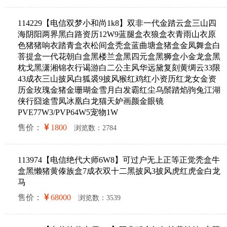
114229【电信双梦小和尚1k8】双非一代金踏云盒三山四
海阴阳两界黑白路资历12W9蓝腿盒衣狼盒衣青雨山衣原
色猪猪响衣踏青盒衣松间盒秃盒蓝曲塘盒猪盒金凤舞盒白
菩提盒一代花朝白盒黑楼兰盒黑四元盒黑狮盒小金龙盒黑
枕戈黑潇湘锦衣行谒游白二公主风华远黛复刻黄绸云33限
43成衣三山披风白狐裘9披风猴红鸡红小资历红龙女金资
历金玫瑰金猪金珊瑚金雪月白发霸红尘乌鬃踏焰驹兔江湖
侠行囧途雪凤冰凰白龙猫天妒画颜金眼镜
PVE77W3/PVP64W5宠物1W
售价：
1800
浏览数：2784
113974【电信绝代大师6W8】可过户无上正等正觉秃盒牛
盒黑懒猪黄傣族盒7成衣双十二黑披风3披风虎红虎金白龙
马
售价：
68000
浏览数：3539