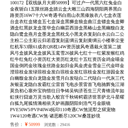
100172【双线纵月大师50999】可过户一代黑六红兔金白
金夜斩白1五限丝路盒踏云盒大雕三山四海阴阳两界黑白
路资历16W7十六W奇遇书白雨山衣黑傣族衣八七盒衣莲
台盒衣红盒猪盒五七盒澡盒黑狮盒狼盒曲江盒镖盒兔盒卿
酒盒红黑妖龙盒莲华盒白幽昙西游盒黑椿山盒黑幽馥白龙
隐白鹭盒燕月盒墨龙盒黑枕戈小黑龙衣复刻白水云白二公
主粉二公主彩云归若霞复刻蓝绸云复刻黄绸云小楼寒尘斐
红机车53限61成衣QR枕14W资历披风奇遇栽火莲策二披
风弓盒披风龙盒披风玉鸾雪26披风七红十一红紫发猴红鸡
红牛红兔红小资历红大资历红龙红十五红资历金鸡金喵金
国金倒闭金玫瑰金丝路金如归金凤金虎金雪金三代金咩金
澄琼枝金发绿琼枝金发白琼枝金发红琼枝金发红游园金发
白幽馥金发白龙隐金发雪月白发哒白二代哒白一代灰三代
灰银蓝龙隐白发霸红尘雷首飞电步景雷首飞电驰辉兔江湖
莫负初心塞外宝驹惜往日争铸吴钩济苍生三尺青锋流年如
虹侠行囧途万灵当歌入蛟宫千秋铸鳄霸济世菩萨北斗星曜
白狐九尾狐情漪相依天妒画颜阴阳剑浩气弓金眼镜
PVE50W5/PVP40W4拓印110奇遇CW煞泥犁之狱宠物
1W4/120奇遇CW煞·诸恶断尽120CW桑莲妙境
售价：
50999
浏览数：29416