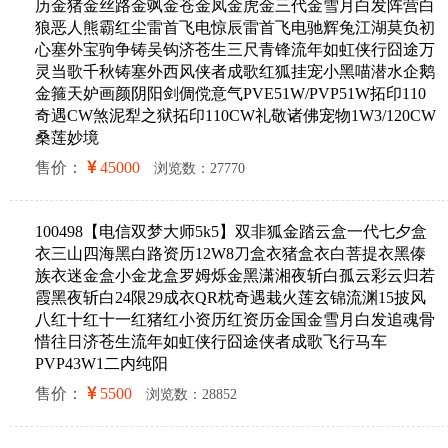
历金猪金丝路金飒金苍金凤金虎金三代金雪月白发阵营白
狼恶人熊霸红尘雷首飞电惊辰雷首飞电驰辉兔江湖莫负初
心塞外宝驹争铸吴钩济苍生三尺青锋流年如虹侠行囧途万
灵当歌千秋铸塞外西风侠者成歌红狐挂宠小黑喵潜水企鹅
金箍天妒画颜阴阳剑倜傥意气PVE51W/PVP51W拓印110
奇遇CW煞泥犁之狱拓印110CW礼敬诸佛宠物1W3/120CW
桑莲妙境
售价：
45000
浏览数：27770
100498【电信双梦大师5k5】双非狐金踏云盒一代七夕盒
衣三山四海黑白路资历12W8刀盒衣猪盒衣白菩提衣黑傣
族衣迷金盒小金龙盒罗姆烁金黑潇湘夜斩白孤云彩云归若
霞黑夜斩白24限29成衣QR枕奇遇栽火莲玄锦流渊15披风
八红十红十一红猪红小资历红资历金国金雪月白发追魂骨
惜往日济苍生流年如虹侠行囧途侠者成歌飞行马车
PVP43W1二内纯阳
售价：
5500
浏览数：28852