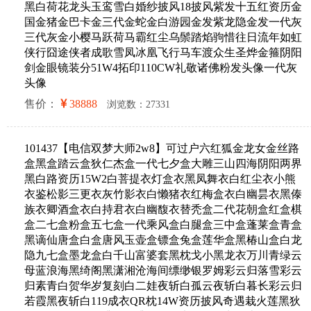
黑白荷花龙头玉鸾雪白婚纱披风18披风紫发十五红资历金
国金猪金巴卡金三代金蛇金白游园金发紫龙隐金发一代灰
三代灰金小樱马跃荷马霸红尘乌鬃踏焰驹惜往日流年如虹
侠行囧途侠者成歌雪凤冰凰飞行马车渡众生圣烨金箍阴阳
剑金眼镜装分51W4拓印110CW礼敬诸佛粉发头像一代灰
头像
售价：
38888
浏览数：27331
101437【电信双梦大师2w8】可过户六红狐金龙女金丝路
盒黑盒踏云盒狄仁杰盒一代七夕盒大雕三山四海阴阳两界
黑白路资历15W2白菩提衣灯盒衣黑凤舞衣白红尘衣小熊
衣鉴松影三更衣灰竹影衣白懒猪衣红梅盒衣白幽昙衣黑傣
族衣卿酒盒衣白持君衣白幽馥衣替秃盒二代花朝盒红盒棋
盒二七盒粉盒五七盒一代乘风盒白腿盒三中盒蓬莱盒青盒
黑谪仙唐盒白盒唐风玉壶盒镖盒兔盒莲华盒黑椿山盒白龙
隐九七盒墨龙盒白千山富婆套黑枕戈小黑龙衣万川青绿云
母蓝浪海黑绮阁黑潇湘沧海间缥缈银罗姆彩云归落雪彩云
归素青白贺华岁复刻白二娃夜斩白孤云夜斩白暮长彩云归
若霞黑夜斩白119成衣QR枕14W资历披风奇遇栽火莲黑狄