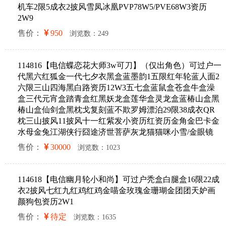
机车2限5成衣2披风雪凤冰凰PVP78W5/PVE68W3资历
2W9
售价：
950
浏览数：249
114816【电信蝶恋花大师3w可刀】（仅出角色）可过户一
代黑六红狐金一代七夕衣黑盒蓝墨韵1五限红年轮蓝人面2
六限三山四海黑白路资历12W3五七盒蓝鼠盒苍盒牛盒澡
盒三代元宵盒踏青盒红黑妖龙盒莲华盒灵龙盒蓝椿山盒黑
椿山盒仙剑盒黑枕戈复刻蓝不欺罗姆漂泊29限38成衣QR
枕三山披风11披风十一红紫发小资历红资历金角金巴卡金
水母金兔江湖侠行囧途济世菩萨灰龙猫猫咪小雪/金眼镜
售价：
30000
浏览数：1023
114618【电信幽月轮小和尚】可过户秃盒白腿盒16限22成
衣2披风七红九红鸡红鸡金喵金玫瑰金珊瑚金团团天妒画
颜狗包资历2W1
售价：
待定
浏览数：1635