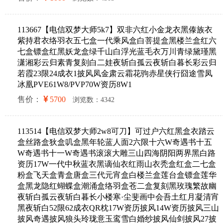
113667【电信双梦大师5k7】双非六红小金龙衣黑傣族衣
紫持君衣络羽衣五七盒一代乘风盒白菩提盒黑楼兰盒红六
七盒镖盒红黑妖龙盒绿千山白浮光蓝毛衣万川青绿黛瑾黑
潇湘彩云归素青复刻白二娃夜斩白孤云夜斩白暮长彩云归
若霞23限24成衣1披风凤金肃云霜花驹赤星侠行囧途雪凤
冰凰PVE61W8/PVP70W资历8W1
售价：
5700
浏览数：4342
113514【电信双梦大师2w8可刀】可过户六红黑盒衣踏云
盒丝路盒狄盒叽盒黑年轮蓝人面2六限十六W奇遇书十五
W奇遇书十一W奇遇书滚滚大雕三山四海阴阳两界黑白路
资历17W一代中秋蓝衣黑谪仙衣红雨山衣秃盒红盒二七盒
粉盒飞天盒青盒唐盒三代元宵盒白楼兰盒莲台盒镖盒莲华
盒黑龙隐红蝴蝶盒潮涌盒络羽盒苍二盒复刻黑玫瑰繁故幽
夜斩白孤云夜斩白暮长小楼寒·尘斐画中会吾土红月凝清宵
黑夜斩白52限62成衣QR枕17W资历披风14W资历披风三山
披风奇遇披风狼头玲珑意玉鸾雪白婚纱披风仙剑披风27披