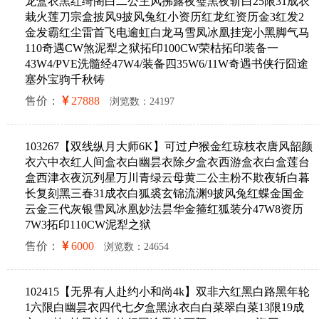
龙盒衣黑红绮阁白二公主风拂露夜璧黑夜斩白25限31成衣
栽火莲刀宗盒披风9披风兔红小资历红龙红资历金3红发2
金发霸红尘雷首飞电逾虹白龙马雪凤冰凰挂宠小黑脚气马
110奇遇CW煞泥犁之狱拓印100CW荣枯拓印装备一
43W4/PVE洗髓经47W4/装备四35W6/11W奇遇书侠行囧途
塞外宝驹千秋铸
售价：
27888
浏览数：24197
103267【双线纵月大师6K】可过户猴金红琼枝衣唐风韶颜
衣六中衣红人间盒衣白幽昙衣除夕盒衣西游盒衣白盒莲台
盒西津衣夜沉列星万川青绿云母黄二公主粉不欺夜斩白暮
长复刻黑三春31成衣白狐裘玄锦流渊9披风兔红蝶金国金
云金三代灰银雪凤冰凰妙法昙华金箍红狐装分47W8资历
7W3拓印110CW泥犁之狱
售价：
6000
浏览数：24654
102415【无界有人赴约小和尚4k】双非六红黑白路黑年轮
1六限白幽昙衣四代七夕盒黑泳衣白白菜翠白菜13限19成