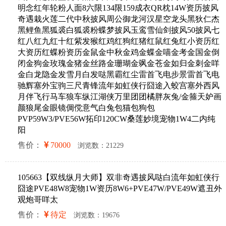
明念红年轮粉人面8六限134限159成衣QR枕14W资历披风
奇遇栽火莲二代中秋披风周公御龙河汉星空龙头黑狄仁杰
黑鲤鱼黑狐裘白狐裘粉蝶梦披风玉鸾雪仙剑披风50披风七
红八红九红十红紫发猴红鸡红狗红猪红鼠红兔红小资历红
大资历红蝶粉资历金鼠金中秋金鸡金蝶金喵金考金国金倒
闭金狗金玫瑰金猪金丝路金珊瑚金飒金苍金如归金刺金咩
金白龙隐金发雪月白发哒黑霸红尘雷首飞电步景雷首飞电
驰辉塞外宝驹三尺青锋流年如虹侠行囧途入蛟宫塞外西风
月伴飞行马车狼车纵江湖侠万里团团橘胖灰兔/金箍天妒画
颜狼尾金眼镜倜傥意气白兔包猫包狗包
PVP59W3/PVE56W拓印120CW桑莲妙境宠物1W4二内纯
阳
售价：
70000
浏览数：21229
105663【双线纵月大师】双非奇遇披风哒白流年如虹侠行
囧途PVE48W8宠物1W资历8W6+PVE47W/PVE49W遮丑外
观炮哥咩太
售价：
待定
浏览数：19676