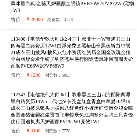
凤冰凰白狐/金箍天妒画颜金眼镜PVE76W2/PVP72W5宠物
1W3
售价：
28000
浏览数：4778
113400【电信华乾大师1k2可刀】双非十一W奇遇书三山
四海黑白路资历12W1白浮光秃盒黑椿山盒黑夜斩白13限
21成衣三山披风6披风八红小资历红资历金国金玫瑰金猪
金白幽馥金发争铸吴钩济苍生侠行囧途雪凤冰凰闹闹天妒
画颜PVE66W2/PVP68W9
售价：
1200
浏览数：5053
112343【电信绝代大师3k1】双非黑盒三山四海阴阳两界
黑白路资历13W5二代七夕衣秃盒红盒青盒白幽昙10限19
成衣三山披风狼头14披风八红兔红小资历红资历金鸡金喵
金国金猪金霸红尘雷首飞电惊辰兔江湖塞外宝驹三尺青锋
侠行囧途执夷天妒画颜PVP62W1宠物1W1
售价：
3100
浏览数：7770