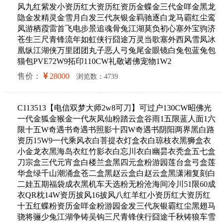
风九红紫发小资历红大资历红资历金蝶金三代金咩金黑龙
隐金发精灵金雪月白发三代灰银金羁驰逐白龙马霸红尘鸾
凤游栖霞雷首飞电步景追魂骨兔江湖莫负初心塞外宝驹济
苍生三尺青锋流年如虹侠行囧途万灵当歌塞外西风雪凤冰
凰纵江湖侠万里团团丸子恶人弓兔尾金眼镜白兔包蓝兔包
猫包PVE72W9拓印110CW礼敬诸佛宠物1W2
售价：
28000
浏览数：4739
C113513【电信双梦大师2w8可刀】可过户130CW昭佛光
一代金狐金猴金一代灰凤仙粉踏云盒谷雨1五限蓝人面1六
限十五W奇遇书奇遇书照影十四W奇遇书阴阳两界黑白路
资历15W9一代乘风衣白菩提衣灯盒衣白琼枝衣黑狮盒衣
小金龙衣黑海岛衣红竹影衣白忘川衣白幽昙衣秃盒五七盒
刀宗盒三代元宵盒白楼兰盒黑四元盒粉游园莲台盒弓盒莲
华盒绿千山潮涌盒苍二盒黑赵云盒白赵云盒黑潇湘复刻白
二娃五期福袋成衣黑机车天选粉无粉沧海间冷川51限60成
衣QR枕14W资历披风16披风八红羊红小资历红大资历红
十五红蝶粉资历金咩金粉游园金发三代灰银霸红尘黑翅马
骁将骊少兔江湖争铸吴钩三尺青锋侠行囧途千秋铸狼车雪