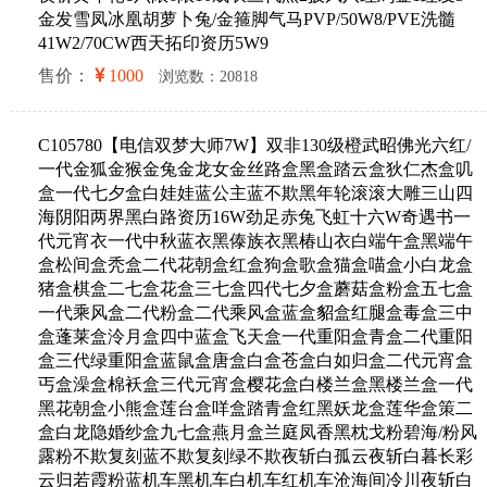
金发雪凤冰凰胡萝卜兔/金箍脚气马PVP/50W8/PVE洗髓
41W2/70CW西天拓印资历5W9
售价：
1000
浏览数：20818
C105780【电信双梦大师7W】双非130级橙武昭佛光六红/
一代金狐金猴金兔金龙女金丝路盒黑盒踏云盒狄仁杰盒叽
盒一代七夕盒白娃娃蓝公主蓝不欺黑年轮滚滚大雕三山四
海阴阳两界黑白路资历16W劲足赤兔飞虹十六W奇遇书一
代元宵衣一代中秋蓝衣黑傣族衣黑椿山衣白端午盒黑端午
盒松间盒秃盒二代花朝盒红盒狗盒歌盒猫盒喵盒小白龙盒
猪盒棋盒二七盒花盒三七盒四代七夕盒蘑菇盒粉盒五七盒
一代乘风盒二代粉盒二代乘风盒蓝盒貂盒红腿盒毒盒三中
盒蓬莱盒泠月盒四中蓝盒飞天盒一代重阳盒青盒二代重阳
盒三代绿重阳盒蓝鼠盒唐盒白盒苍盒白如归盒二代元宵盒
丐盒澡盒棉袄盒三代元宵盒樱花盒白楼兰盒黑楼兰盒一代
黑花朝盒小熊盒莲台盒咩盒踏青盒红黑妖龙盒莲华盒策二
盒白龙隐婚纱盒九七盒燕月盒兰庭凤香黑枕戈粉碧海/粉风
露粉不欺复刻蓝不欺复刻绿不欺夜斩白孤云夜斩白暮长彩
云归若霞粉蓝机车黑机车白机车红机车沧海间冷川夜斩白