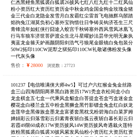
仁杰黑鲤鱼黑狐裘白狐裘26披风七红八红九红十二红凤仙
粉小资历红大资历红资历金中秋金鸡金国金狗金玫瑰金猪
金三代金白龙隐金发雪月白发霸红尘雷首飞电驰辉乌鬃踏
焰驹兔江湖莫负初心塞外宝驹惜往日争铸吴钩济苍生三尺
青锋流年如虹侠行囧途入蛟宫千秋铸塞外西风雪凤冰凰飞
行马车狼车济世菩萨渡众生北斗星曜妙法昙华光明无象执
夷蓝龙金箍天妒画颜阴阳剑浩气弓狼尾金眼镜白兔包装分
50W2拓印110CW泥犁之狱拓印110CW礼敬诸佛粉发头像
一代灰头像
售价：
28000
浏览数：27723
101237【电信唯满侠大师4w5】可过户六红猴金兔金丝路
盒三山四海阴阳两界黑白路资历17W1秃盒衣松间盒小白
龙盒棋盒五七盒一代乘风盒貂盒白菩提盒苍盒丐盒迷金盒
樱花盒白楼兰盒五中粉盒黑狮盒黑竹影镖盒兔盒红白妖龙
盒莲华盒黑傣族盒墨龙盒富婆套黑枕戈粉碧海白白菜罗姆
婵娟彩云归落雪彩云归素青夜斩白孤云夜斩白暮长彩云归
若霞49限60成衣17W资历披风14W资历披风奇遇栽火莲特
效粉黑狐裘白狐裘30披风紫发凤仙粉小资历红大资历红资