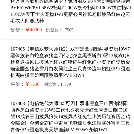
途万灵当歌焰莲隐客胡萝卜兔斩浪灰龙猫天妒画颜金眼镜
PVE52W6/PVP58W2拓印120CW抚今拓印110CW求仁拓印
110CW天下士人宠物1W1更新心月神狐粉眼镜马红白赵云
毛衣大师赛武器
售价：
40000
浏览数：17565
107405【电信双梦大师1k2】双非黑盒阴阳两界资历10W7
黑傣族衣白蛇盒衣猪盒四代七夕盒黑夜斩白9限13成衣QR
枕奇遇披风11披风七红八红猪红牛红兔红小资历红资历金
喵金国金猪金雪月白发霸红尘三尺青锋流年如虹侠行囧途
执夷白狐天妒画颜赐清平PVE53W4
售价：
1200
浏览数：18779
107308【电信绝代大师4k5可刀】双非黑盒三山四海阴阳
两界黑白路资历13W3二代七夕衣秃盒红盒青盒白幽昙10
限18成衣三山披风狼头14披风八红兔红小资历红资历金鸡
金喵金国金猪金霸红尘雷首飞电惊辰兔江湖塞外宝驹三尺
青锋侠行囧途执夷天妒画颜PVP55W3宠物1W1