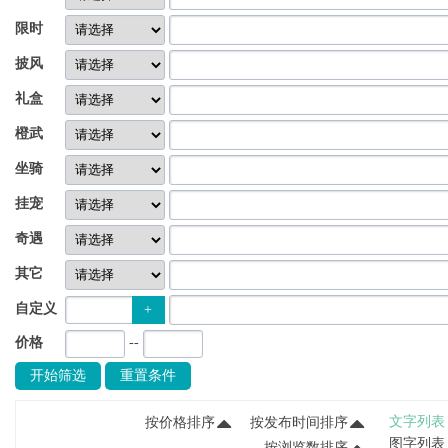
限时
披风
礼盒
橙武
坐骑
挂宠
奇遇
其它
自定义
+
价格
--
开始筛选
重置条件
文字列表
按价格排序
按发布时间排序
图字列表
按浏览数排序