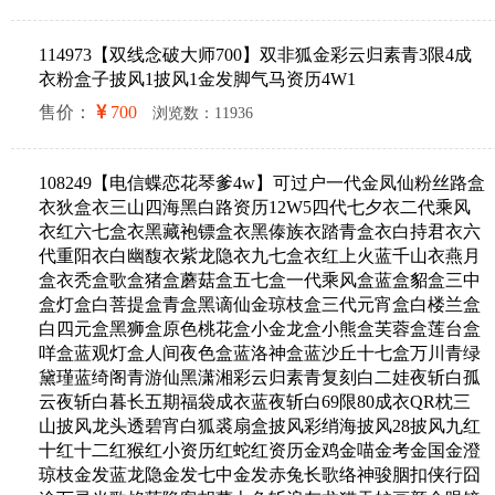
114973【双线念破大师700】双非狐金彩云归素青3限4成
衣粉盒子披风1披风1金发脚气马资历4W1
售价：
700
浏览数：11936
108249【电信蝶恋花琴爹4w】可过户一代金凤仙粉丝路盒
衣狄盒衣三山四海黑白路资历12W5四代七夕衣二代乘风
衣红六七盒衣黑藏袍镖盒衣黑傣族衣踏青盒衣白持君衣六
代重阳衣白幽馥衣紫龙隐衣九七盒衣红上火蓝千山衣燕月
盒衣秃盒歌盒猪盒蘑菇盒五七盒一代乘风盒蓝盒貂盒三中
盒灯盒白菩提盒青盒黑谪仙金琼枝盒三代元宵盒白楼兰盒
白四元盒黑狮盒原色桃花盒小金龙盒小熊盒芙蓉盒莲台盒
咩盒蓝观灯盒人间夜色盒蓝洛神盒蓝沙丘十七盒万川青绿
黛瑾蓝绮阁青游仙黑潇湘彩云归素青复刻白二娃夜斩白孤
云夜斩白暮长五期福袋成衣蓝夜斩白69限80成衣QR枕三
山披风龙头透碧宵白狐裘扇盒披风彩绡海披风28披风九红
十红十二红猴红小资历红蛇红资历金鸡金喵金考金国金澄
琼枝金发蓝龙隐金发七中金发赤兔长歌络神骏胭扣侠行囧