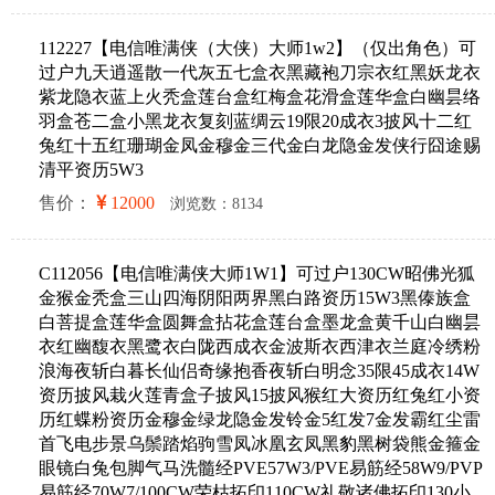
112227【电信唯满侠（大侠）大师1w2】（仅出角色）可
过户九天逍遥散一代灰五七盒衣黑藏袍刀宗衣红黑妖龙衣
紫龙隐衣蓝上火秃盒莲台盒红梅盒花滑盒莲华盒白幽昙络
羽盒苍二盒小黑龙衣复刻蓝绸云19限20成衣3披风十二红
兔红十五红珊瑚金凤金穆金三代金白龙隐金发侠行囧途赐
清平资历5W3
售价：
12000
浏览数：8134
C112056【电信唯满侠大师1W1】可过户130CW昭佛光狐
金猴金秃盒三山四海阴阳两界黑白路资历15W3黑傣族盒
白菩提盒莲华盒圆舞盒拈花盒莲台盒墨龙盒黄千山白幽昙
衣红幽馥衣黑鹭衣白陇西成衣金波斯衣西津衣兰庭冷绣粉
浪海夜斩白暮长仙侣奇缘抱香夜斩白明念35限45成衣14W
资历披风栽火莲青盒子披风15披风猴红大资历红兔红小资
历红蝶粉资历金穆金绿龙隐金发铃金5红发7金发霸红尘雷
首飞电步景乌鬃踏焰驹雪凤冰凰玄凤黑豹黑树袋熊金箍金
眼镜白兔包脚气马洗髓经PVE57W3/PVE易筋经58W9/PVP
易筋经70W7/100CW荣枯拓印110CW礼敬诸佛拓印130小