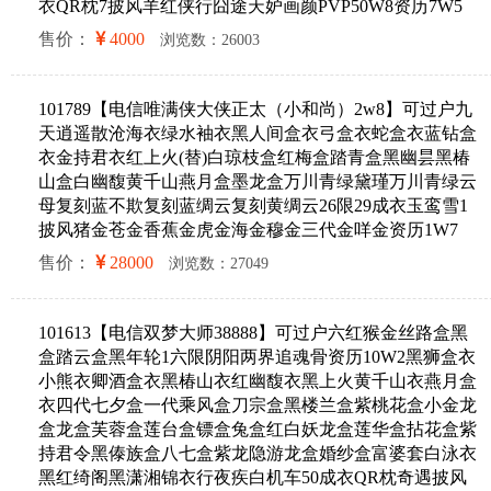
衣QR枕7披风羊红侠行囧途天妒画颜PVP50W8资历7W5
售价：
4000
浏览数：26003
101789【电信唯满侠大侠正太（小和尚）2w8】可过户九
天逍遥散沧海衣绿水袖衣黑人间盒衣弓盒衣蛇盒衣蓝钻盒
衣金持君衣红上火(替)白琼枝盒红梅盒踏青盒黑幽昙黑椿
山盒白幽馥黄千山燕月盒墨龙盒万川青绿黛瑾万川青绿云
母复刻蓝不欺复刻蓝绸云复刻黄绸云26限29成衣玉鸾雪1
披风猪金苍金香蕉金虎金海金穆金三代金咩金资历1W7
售价：
28000
浏览数：27049
101613【电信双梦大师38888】可过户六红猴金丝路盒黑
盒踏云盒黑年轮1六限阴阳两界追魂骨资历10W2黑狮盒衣
小熊衣卿酒盒衣黑椿山衣红幽馥衣黑上火黄千山衣燕月盒
衣四代七夕盒一代乘风盒刀宗盒黑楼兰盒紫桃花盒小金龙
盒龙盒芙蓉盒莲台盒镖盒兔盒红白妖龙盒莲华盒拈花盒紫
持君令黑傣族盒八七盒紫龙隐游龙盒婚纱盒富婆套白泳衣
黑红绮阁黑潇湘锦衣行夜疾白机车50成衣QR枕奇遇披风