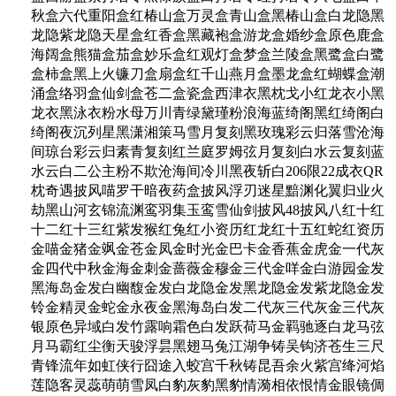
秋盒六代重阳盒红椿山盒万灵盒青山盒黑椿山盒白龙隐黑
龙隐紫龙隐天星盒红香盒黑藏袍盒游龙盒婚纱盒原色鹿盒
海阔盒熊猫盒茄盒妙乐盒红观灯盒梦盒兰陵盒黑鹭盒白鹭
盒柿盒黑上火镰刀盒扇盒红千山燕月盒墨龙盒红蝴蝶盒潮
涌盒络羽盒仙剑盒苍二盒瓷盒西津衣黑枕戈小红龙衣小黑
龙衣黑泳衣粉水母万川青绿黛瑾粉浪海蓝绮阁黑红绮阁白
绮阁夜沉列星黑潇湘策马雪月复刻黑玫瑰彩云归落雪沧海
间琼台彩云归素青复刻红兰庭罗姆弦月复刻白水云复刻蓝
水云白二公主粉不欺沧海间冷川黑夜斩白206限22成衣QR
枕奇遇披风喵罗干暗夜药盒披风浮刃迷星黯渊化翼归业火
劫黑山河玄锦流渊鸾羽集玉鸾雪仙剑披风48披风八红十红
十二红十三红紫发猴红兔红小资历红龙红十五红蛇红资历
金喵金猪金飒金苍金凤金时光金巴卡金香蕉金虎金一代灰
金四代中秋金海金刺金蔷薇金穆金三代金咩金白游园金发
黑海岛金发白幽馥金发白龙隐金发黑龙隐金发紫龙隐金发
铃金精灵金蛇金永夜金黑海岛白发二代灰三代灰金三代灰
银原色异域白发竹露响霜色白发跃荷马金羁驰逐白龙马弦
月马霸红尘衡天骏浮昙黑翅马兔江湖争铸吴钩济苍生三尺
青锋流年如虹侠行囧途入蛟宫千秋铸昆吾余火紫宫绛河焰
莲隐客灵蕊萌萌雪凤白豹灰豹黑豹情漪相依恨情金眼镜倜