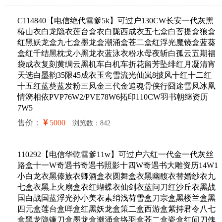
C114840【电信绝代雪爹5k】可过户130CW长安一代灰黑
椿山衣白龙隐衣莲台盒衣白陇西成衣五七盒白菩提盒狼盒
红黑妖龙盒九七盒墨龙盒潮涌盒苍二盒红浮光魔镜盒蓝葵
盒红千结黑枕戈小黑龙衣蓝泳衣粉水母夜斩白孤云五期福
袋成衣复刻黄绸云黑机车白机车折花留芳坠绯红月凝清宵
天选白墨韵35限45成衣玉鸾雪流光仙岚8披风十红十二红
十五红蓝葵蓝发粉三凤金三代金追魂骨侠行囧途雪凤冰凰
情漪相依PVP76W2/PVE78W6拓印110CW羽书朝继资历
7W5
售价：
5000
浏览数：842
110292【电信华乾雪爹11w】可过户六红一代金一代灰丝
路盒十一W奇遇书奇遇书照影十四W奇遇书大雕资历14W1
小白龙衣黑傣族衣卿酒盒衣圆舞盒衣黑幽馥衣替婚纱衣九
七盒衣黑上火扇盒衣红蝴蝶衣仙剑衣蓝问刀红沙丘衣黑战
国白战国蓝浮光孙小美衣素绡浅荷雪盒刀宗盒黑楼兰盒黑
四元盒莲台盒咩盒红黑妖龙盒策二盒西游盒紫持君令八七
盒黑龙隐镰刀盒墨龙盒潮涌盒络羽盒苍二盒瓷盒红问刀傀