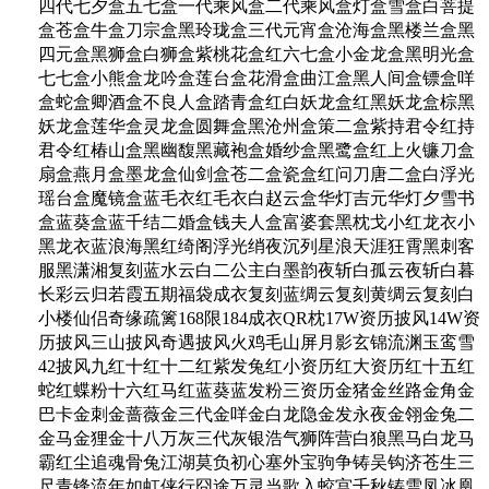
四代七夕盒五七盒一代乘风盒二代乘风盒灯盒雪盒白菩提
盒苍盒牛盒刀宗盒黑玲珑盒三代元宵盒沧海盒黑楼兰盒黑
四元盒黑狮盒白狮盒紫桃花盒红六七盒小金龙盒黑明光盒
七七盒小熊盒龙吟盒莲台盒花滑盒曲江盒黑人间盒镖盒咩
盒蛇盒卿酒盒不良人盒踏青盒红白妖龙盒红黑妖龙盒棕黑
妖龙盒莲华盒灵龙盒圆舞盒黑沧州盒策二盒紫持君令红持
君令红椿山盒黑幽馥黑藏袍盒婚纱盒黑鹭盒红上火镰刀盒
扇盒燕月盒墨龙盒仙剑盒苍二盒瓷盒红问刀唐二盒白浮光
瑶台盒魔镜盒蓝毛衣红毛衣白赵云盒华灯吉元华灯夕雪书
盒蓝葵盒蓝千结二婚盒钱夫人盒富婆套黑枕戈小红龙衣小
黑龙衣蓝浪海黑红绮阁浮光绡夜沉列星浪天涯狂霄黑刺客
服黑潇湘复刻蓝水云白二公主白墨韵夜斩白孤云夜斩白暮
长彩云归若霞五期福袋成衣复刻蓝绸云复刻黄绸云复刻白
小楼仙侣奇缘疏篱168限184成衣QR枕17W资历披风14W资
历披风三山披风奇遇披风火鸡毛山屏月影玄锦流渊玉鸾雪
42披风九红十红十二红紫发兔红小资历红大资历红十五红
蛇红蝶粉十六红马红蓝葵蓝发粉三资历金猪金丝路金角金
巴卡金刺金蔷薇金三代金咩金白龙隐金发永夜金翎金兔二
金马金狸金十八万灰三代灰银浩气狮阵营白狼黑马白龙马
霸红尘追魂骨兔江湖莫负初心塞外宝驹争铸吴钩济苍生三
尺青锋流年如虹侠行囧途万灵当歌入蛟宫千秋铸雪凤冰凰