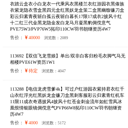
衣踏云盒衣小白龙衣一代乘风衣黑楼兰衣红游园衣黑傣族
衣紫龙隐衣雪盒黑四元盒红黑妖龙盒策二盒黑幽馥镰刀盒
彩云归素青夜斩白孤云夜斩白暮长17限17成衣2披风十红
十二红三代金黑龙隐金发白龙马月凝黑豹倜傥意气
PVE75W3/PVP76W5拓印110CW羽书朝继资历4W7
售价：
40000
浏览数：2089
113692【双信飞龙雪娘】单出/双非白客归粉毛衣脚气马无
相楼PVE61W资历1W1
售价：
待定
浏览数：4047
113288【电信龙虎雪爹4k】可过户红游园衣紫持君衣红千
山衣红浮光红黑妖龙盒镰刀盒黑刺客服彩云归素青红机车
11限11成衣奇遇披风4披风十红苍金刺金流年如虹雪凤冰
凰恨情银眼镜倜傥意气PVP66W8拓印110CW羽书朝继资
历4W7
售价：
4000
浏览数：5172