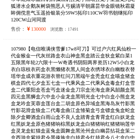
狐潜水企鹅灰树袋熊恶人弓赐清平朝露昙华金眼镜秋霜凝
眸倜傥意气玉遥拾银装分59W5拓印110CW羽书朝继拓印
120CW山河同渡
售价：
130000
浏览数：17491
107980【电信唯满侠雪爹17w8可刀】可过户六红凤仙粉一
代金猴金一代灰丝路盒衣山神盒黑盒踏云盒狄盒紫白菜1
五限黑年轮2六限十一W奇遇书阴阳两界资历12W5小白龙
衣白琼枝衣药盒衣黑懒猪衣黑人间盒衣绣球衣白幽馥衣替
瑶华盒成衣重花游衣替红问刀黑端午盒秃盒红盒喵盒猪盒
棋盒四代七夕盒五七盒一代乘风盒二代乘风盒毒盒灯盒雪
盒二代重阳盒苍盒丐盒迷金盒刀宗盒沧海盒唐风韶颜盒黑
四元盒黑狮盒六中盒小金龙盒黑明光盒七中白盒小熊盒龙
盒龙吟盒芙蓉盒莲台盒二胡盒原色异域盒黑海岛灰竹影黑
竹影花滑盒狼盒二代毒盒曲江盒雏菊盒弓盒镖盒兔盒蛇盒
除夕盒卿酒盒白雨山盒不良人盒踏青盒青霄盒红白妖龙盒
红黑妖龙盒原色猪猪响棕黑妖龙盒白猪猪响红猪猪响莲华
盒灵龙盒虹猫盒蓝兔盒圆舞盒黑沧州盒白幽昙拈花盒策二
盒西游盒紫持君令黑傣族盒白持君令红持君令八七盒白中