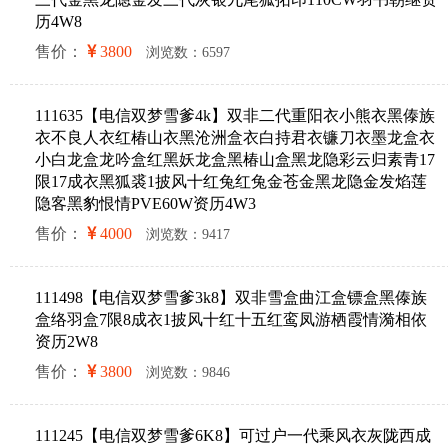
历4W8
售价：
3800
浏览数：6597
111635【电信双梦雪爹4k】双非二代重阳衣小熊衣黑傣族
衣不良人衣红椿山衣黑沧洲盒衣白持君衣镰刀衣墨龙盒衣
小白龙盒龙吟盒红黑妖龙盒黑椿山盒黑龙隐彩云归素青17
限17成衣黑狐裘1披风十红兔红兔金苍金黑龙隐金发焰莲
隐客黑豹恨情PVE60W资历4W3
售价：
4000
浏览数：9417
111498【电信双梦雪爹3k8】双非雪盒曲江盒镖盒黑傣族
盒络羽盒7限8成衣1披风十红十五红鸾凤游栖霞情漪相依
资历2W8
售价：
3800
浏览数：9846
111245【电信双梦雪爹6K8】可过户一代乘风衣灰陇西成