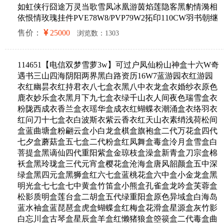
如虹侠行囧途万灵当歌雪凤冰凰游茵焰莲隐客黑豹情漪相
依恨情玫瑰挂件PVE78W8/PVP79W2拓印110CW羽书朝继
售价：
25000
浏览数：1303
114651【电信双梦雪萝3w】可过户凤仙粉山神盒十六W奇
遇书三山四海阴阳两界黑白路资历16W7蓝游园衣红游园
衣红幽昙衣红持君衣八七盒衣黑八中衣龙盒衣婚纱衣原色
鹿衣妙乐盒衣黑月下九七盒衣绿千山衣人间夜色瑞雪盒衣
粉陇西成衣香兰盒衣瑶华盒成衣红蝴蝶衣潮涌盒衣络羽衣
红问刀十七盒衣白波斯衣紫云香衣红天山衣素绡浅荷松间
盒蓝曲塘盒粉翩云盒小白龙盒棋盒旗袍盒二代万花盒四代
七夕盒蘑菇盒五七盒二代粉盒红凤舞盒毒盒泠月盒雪盒白
菩提盒黑谪仙四代重阳紫盒金琼枝盒澡盒新青盒刀宗盒棉
袄盒黑玲珑盒三代元宵盒樱花盒沧海盒唐风韶颜盒五中深
绿盒黑四元盒黑狮盒红六七盒蓝桃花盒六中盒小金龙盒黑
明光盒七七盒七中黄盒竹笛盒小熊盒孔雀盒龙吟盒芙蓉盒
松影质明盒莲台盒二胡盒五代绿重阳盒原色异域盒白海岛
蓝水袖盒蓝琵琶盒虎盒蝴蝶盒红梅盒花滑盒星源盒灰竹影
白忘川盒古琴盒星辰盒羊盒红懒猪狼盒箜篌盒二代毒盒曲