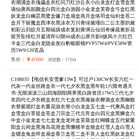
衣潮涌盒衣傀儡盒衣红问刀红沙丘衣小白龙盒灯盒雪盒黑
谪仙唐风韶颜盒白四元盒白游园小金龙盒芙蓉盒弓盒红黑
妖龙盒白幽昙黑鹭盒镰刀盒扇盒燕月盒络羽盒仙剑盒苍二
盒月下斩魔盒西津衣黑泳衣万川青绿黛瑾白二公主墨韵黛
初彩云归皎月五期福袋成衣复刻黄绸云仙侣奇缘疏篱折花
留芳坠绯红月凝清宵62限66成衣山屏月影8披风十六红巴
卡金三代金白龙隐金发白豹银眼镜PVP57W4/PVE58W资
历5W9/120玄晶
售价：
47000
浏览数：17204
C108035【电信长安雪爹13W】可过户130CW长安六红一
代灰一代金丝路盒衣一代七夕衣黑盒黑年轮1六限奇遇天
书·无限滚滚三山四海阴阳两界黑白路资历17W5三代七夕
衣四代七夕衣棋盒衣红六七盒衣黑傣族衣卿酒盒衣黑幽馥
衣替紫观灯盒衣重花游衣替小白龙盒五七盒一代乘风盒灯
盒雪盒白菩提盒苍盒刀宗盒三代元宵盒白四元盒黑狮盒六
中盒小金龙盒七七盒龙盒龙吟盒芙蓉盒红蝴蝶盒五代紫重
阳盒云间盒黑海岛花滑盒黑懒猪羊盒狼盒红雪人盒白雪人
盒镖盒兔盒咩盒扇盒香兰盒苍二盒不良人盒红黑妖龙盒红