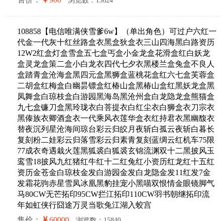
浏览数：15624
108858【电信唯满侠雪爹6w】（单出角色）可过户六红一
代金一代灰十红丝路盒衣黑盒狄盒衣三山四海黑白路资历
12W2红盒灯盒雪盒五七盒丐盒小金龙盒花滑盒红白妖龙
盒灵龙盒策二盒小白龙衣四代七夕衣黑楼兰盒兔盒不良人
盒踏青盒沧海盒黑四元盒黑狮盒蓝桃花盒红六七盒芙蓉盒
二胡盒红梅盒白幽昙镖盒红椿山盒黑椿山盒红黑妖龙盒黑
凤舞盒白琼枝盒白游园黑海岛黑沧州盒白龙隐龙盒熊猫盒
九七盒镰刀盒黑玲珑衣白菩提衣白红尘衣白狮盒衣刀宗衣
黑傣族衣卿酒盒衣一代乘风衣莲华盒衣红持君衣黑幽馥衣
替夜沉列星沧海间琼台彩云归皎月夜斩白孤云夜斩白暮长
复刻粉二娃彩云归落雪彩云归素青复刻蓝绸云红机车75限
77成衣奇遇栽火莲黑狐裘白狐裘玄锦流渊双十二黑披风玉
鸾雪18披风九红猪红牛红十二红兔红小资历红龙红十五红
资历金苍金白琼枝金发白游园金发白龙隐金发11红发7金
发霜花驹赤星雪凤冰凰黑豹挂宠小黑喵双恨情金眼镜脚气
马80CW无芒拓印95CW拦江拓印110CW羽书朝继拓印流
年如虹侠行囧途万灵当歌兔江湖入蛟宫
售价：
60000
浏览数：15840