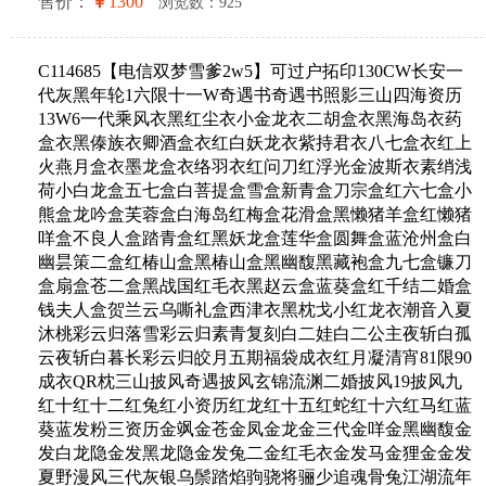
售价：
1300
浏览数：925
C114685【电信双梦雪爹2w5】可过户拓印130CW长安一
代灰黑年轮1六限十一W奇遇书奇遇书照影三山四海资历
13W6一代乘风衣黑红尘衣小金龙衣二胡盒衣黑海岛衣药
盒衣黑傣族衣卿酒盒衣红白妖龙衣紫持君衣八七盒衣红上
火燕月盒衣墨龙盒衣络羽衣红问刀红浮光金波斯衣素绡浅
荷小白龙盒五七盒白菩提盒雪盒新青盒刀宗盒红六七盒小
熊盒龙吟盒芙蓉盒白海岛红梅盒花滑盒黑懒猪羊盒红懒猪
咩盒不良人盒踏青盒红黑妖龙盒莲华盒圆舞盒蓝沧州盒白
幽昙策二盒红椿山盒黑椿山盒黑幽馥黑藏袍盒九七盒镰刀
盒扇盒苍二盒黑战国红毛衣黑赵云盒蓝葵盒红千结二婚盒
钱夫人盒贺兰云乌嘶礼盒西津衣黑枕戈小红龙衣潮音入夏
沐桃彩云归落雪彩云归素青复刻白二娃白二公主夜斩白孤
云夜斩白暮长彩云归皎月五期福袋成衣红月凝清宵81限90
成衣QR枕三山披风奇遇披风玄锦流渊二婚披风19披风九
红十红十二红兔红小资历红龙红十五红蛇红十六红马红蓝
葵蓝发粉三资历金飒金苍金凤金龙金三代金咩金黑幽馥金
发白龙隐金发黑龙隐金发兔二金红毛衣金发马金狸金金发
夏野漫风三代灰银乌鬃踏焰驹骁将骊少追魂骨兔江湖流年