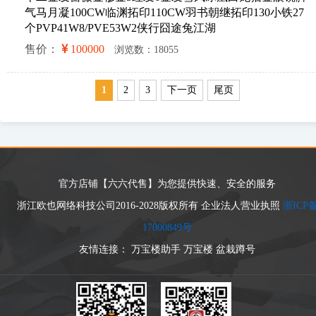
气马月凝100CW临渊拓印110CW羽书朝继拓印130小铁27
个PVP41W8/PVE53W2侠行囧途兔江湖
售价：
100000
浏览数：18055
1
2
3
下一页
尾页
官方店铺【六六代售】为您提供快速、安全的服务
浙江欧也网络科技公司2016-2028版权所有 企业法人营业执照
浙ICP
17000849号
友情连接：
万宝楼助手
万宝楼
盆栽蹲号