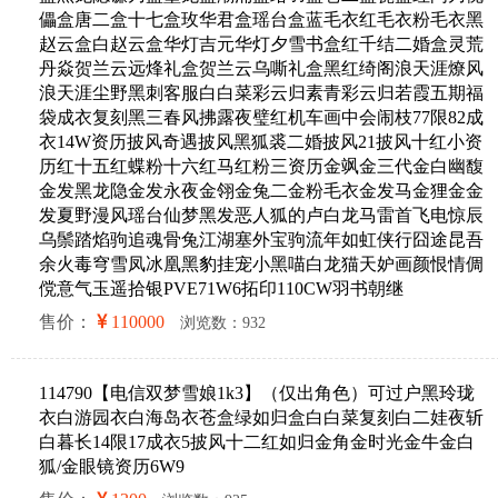
儡盒唐二盒十七盒玫华君盒瑶台盒蓝毛衣红毛衣粉毛衣黑
赵云盒白赵云盒华灯吉元华灯夕雪书盒红千结二婚盒灵荒
丹焱贺兰云远烽礼盒贺兰云乌嘶礼盒黑红绮阁浪天涯燎风
浪天涯尘野黑刺客服白白菜彩云归素青彩云归若霞五期福
袋成衣复刻黑三春风拂露夜璧红机车画中会闹枝77限82成
衣14W资历披风奇遇披风黑狐裘二婚披风21披风十红小资
历红十五红蝶粉十六红马红粉三资历金飒金三代金白幽馥
金发黑龙隐金发永夜金翎金兔二金粉毛衣金发马金狸金金
发夏野漫风瑶台仙梦黑发恶人狐的卢白龙马雷首飞电惊辰
乌鬃踏焰驹追魂骨兔江湖塞外宝驹流年如虹侠行囧途昆吾
余火毒穹雪凤冰凰黑豹挂宠小黑喵白龙猫天妒画颜恨情倜
傥意气玉遥拾银PVE71W6拓印110CW羽书朝继
售价：
110000
浏览数：932
114790【电信双梦雪娘1k3】（仅出角色）可过户黑玲珑
衣白游园衣白海岛衣苍盒绿如归盒白白菜复刻白二娃夜斩
白暮长14限17成衣5披风十二红如归金角金时光金牛金白
狐/金眼镜资历6W9