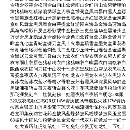
盒狼盒箜篌盒松间盒白雨山盒紫雨山盒红雨山盒紫猪猪响
黄猪猪响红猪猪响绣球盒刀宗盒雏菊盒黑幽昙白雪人盒镖
盒黑傣族盒红椿山盒黑翩云盒黑椿山盒红黑妖龙盒金凤舞
盒红凤舞盒黑凤舞盒白菩提盒红游园白海岛金海岛蓝海岛
黑海岛松影日昃盒松影隅中盒松影三更盒莲华盒黑沧州盒
万灵盒黑龙隐游龙盒婚纱盒原色鹿盒莲台盒龙吟盒紫月下
咩盒九七盒青蛇盒镰刀盒黑上火扇盒瑞雪盒墨龙盒重花游
盒潮涌盒络羽盒仙剑盒苍二盒红沙丘绿千山瑶台盒金波斯
盒黑赵云盒灵荒丹焱白六七盒衣红竹影衣药盒衣紫人间盒
衣青雨山衣原色猪猪响衣白猪猪响衣白幽昙衣白幽馥衣白
陇西成衣红问刀红千山衣十七盒衣黑战国白雪见衣黑枕戈
富婆套夜店衣点寒星沉玉小红龙衣小黑龙衣白泳衣黑泳衣
黄泳衣蓝泳衣蓝水母粉水母彩云归若霞风华深冕风华韵金
黑潇湘夜斩白孤云夜斩白暮长花非花苍黛蓝仙侣粉仙侣紧
那飞涯复刻白二娃复刻粉二娃黑夜斩白夜斩白明念280限
320成衣黑狄仁杰QR枕14W资历披风奇遇栽火莲17W资历
披风白狐裘山屏月影素玉琼天玄锦流渊华雀粉披风落花满
卷鸾羽集夜访玄花药盒披风蓝蝶梦披风粉蝶梦披风玉鸾雪
68披风十红凤仙粉猪金鼠金云金一代灰八红紫发十一红十
二红大资历红虎红鼠红十三红兔红小资历红龙红十五红十