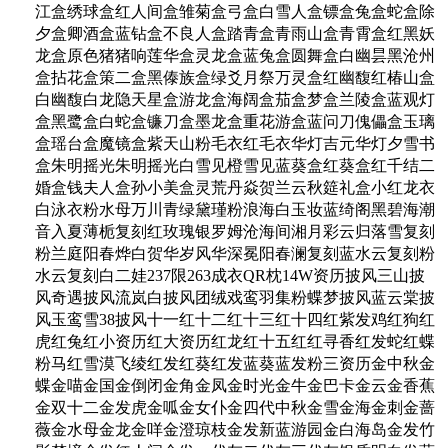
江盒绣球盒红人间盒雏菊盒弓盒白雪人盒镖盒兔盒蛇盒除
夕盒卿酒盒蓝钻盒不良人盒踏青盒青雨山盒青霄盒红黑妖
龙盒原色猪猪响莲华盒灵龙盒蓝兔盒圆舞盒白幽昙黑沧州
盒拈花盒策二盒黑傣族盒绿爻月祭万灵盒红幽馥红椿山盒
白幽馥白龙隐天星盒游龙盒海阔盒茄盒梦盒兰陵盒蓝观灯
盒黑鹭盒白蛇盒镰刀盒墨龙盒重花游盒蓝问刀傀儡盒玉璃
盒瑶台盒魔镜盒紫天山粉毛衣红毛衣华灯吉元华灯夕雪书
盒朱明摇光朱明摇光白雪见橙雪见蓝葵盒红葵盒红千结二
婚盒钱夫人盒孙小美盒灵荒丹焱贺兰云秋筵礼盒小红龙衣
白泳衣粉水母万川青绿黛瑾粉浪海白玉妆蓝绮阁黑碧海潮
音入夏薄栀复刻红玫瑰银罗姆沧海间湘月彩云归落雪复刻
粉兰庭阳春烨白贺华岁风华深冕阳春澜复刻蓝水云复刻粉
水云复刻白二娃237限263成衣QR枕14W资历披风三山披
风奇遇披风流岚白披风团绒戏鸾羽集粉蝶梦披风蓝云棠披
风玉鸾雪38披风十一红十二红十三红十四红紫发鸡红狗红
虎红兔红小资历红大资历红龙红十五红红寻香红发蛇红蝶
粉马红雪漠飞绫红发红葵红发蓝葵蓝发粉三资历金中秋金
蝶金喵金国金倒闭金角金凤金时光金牛金巴卡金云金香蕉
金双十二金发虎金呱金女仆金四代中秋金雪金海金刺金蔷
薇金水母金龙金咩金澄琼枝金发新蓝游园金白海岛金发竹