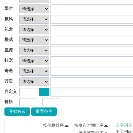
限时
披风
礼盒
橙武
坐骑
挂宠
奇遇
其它
自定义
+
价格
--
开始筛选
重置条件
文字列表
按价格排序
按发布时间排序
图字列表
按浏览数排序