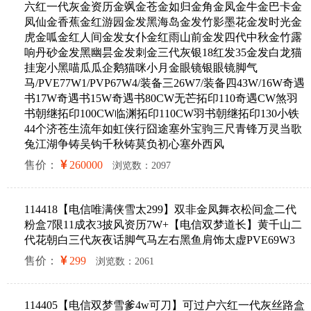
六红一代灰金资历金飒金苍金如归金角金凤金牛金巴卡金
凤仙金香蕉金红游园金发黑海岛金发竹影墨花金发时光金
虎金呱金红人间金发女仆金红雨山前金发四代中秋金竹露
响丹砂金发黑幽昙金发刺金三代灰银18红发35金发白龙猫
挂宠小黑喵瓜瓜企鹅猫咪小月金眼镜银眼镜脚气
马/PVE77W1/PVP67W4/装备三26W7/装备四43W/16W奇遇
书17W奇遇书15W奇遇书80CW无芒拓印110奇遇CW煞羽
书朝继拓印100CW临渊拓印110CW羽书朝继拓印130小铁
44个济苍生流年如虹侠行囧途塞外宝驹三尺青锋万灵当歌
兔江湖争铸吴钩千秋铸莫负初心塞外西风
售价：
260000
浏览数：2097
114418【电信唯满侠雪太299】双非金凤舞衣松间盒二代
粉盒7限11成衣3披风资历7W+【电信双梦道长】黄千山二
代花朝白三代灰夜话脚气马左右黑鱼肩饰太虚PVE69W3
售价：
299
浏览数：2061
114405【电信双梦雪爹4w可刀】可过户六红一代灰丝路盒