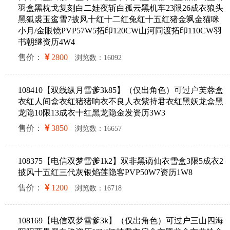
羽盒黑枕戈复刻白二娃夜斩白孤云黑机车23限26成衣狼头
黑狐裘玉鸾雪7披风十红十二红兔红十五红猪金飒金猫咪
小月/金眼镜PVP57W5拓印120CW山河同渡拓印110CW羽
书朝继资历4W4
售价：
2800
浏览数：16092
108410【双线纵月雪爹3k85】（仅出角色）可过户芙蓉盒
衣红人间盒衣红猪猪响衣不良人衣紫持君衣红黑妖龙盒黑
龙隐10限13成衣十红黑龙隐金发资历3W3
售价：
3850
浏览数：16657
108375【电信双梦雪爹1k2】双非黑谪仙衣雪盒3限5成衣2
披风十五红三代灰银焰莲隐客PVP50W7资历1W8
售价：
1200
浏览数：16718
108169【电信双梦雪爹3k】（仅出角色）可过户三山四海