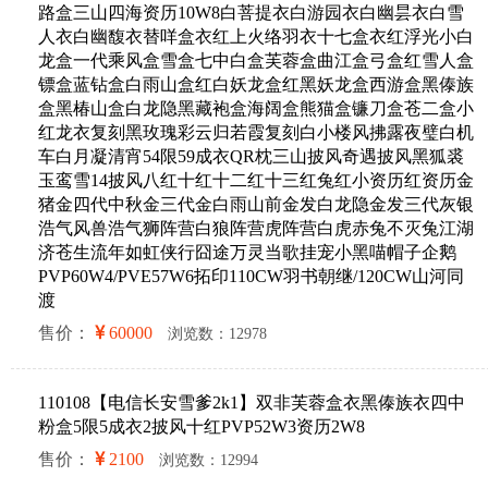
路盒三山四海资历10W8白菩提衣白游园衣白幽昙衣白雪
人衣白幽馥衣替咩盒衣红上火络羽衣十七盒衣红浮光小白
龙盒一代乘风盒雪盒七中白盒芙蓉盒曲江盒弓盒红雪人盒
镖盒蓝钻盒白雨山盒红白妖龙盒红黑妖龙盒西游盒黑傣族
盒黑椿山盒白龙隐黑藏袍盒海阔盒熊猫盒镰刀盒苍二盒小
红龙衣复刻黑玫瑰彩云归若霞复刻白小楼风拂露夜璧白机
车白月凝清宵54限59成衣QR枕三山披风奇遇披风黑狐裘
玉鸾雪14披风八红十红十二红十三红兔红小资历红资历金
猪金四代中秋金三代金白雨山前金发白龙隐金发三代灰银
浩气风兽浩气狮阵营白狼阵营虎阵营白虎赤兔不灭兔江湖
济苍生流年如虹侠行囧途万灵当歌挂宠小黑喵帽子企鹅
PVP60W4/PVE57W6拓印110CW羽书朝继/120CW山河同
渡
售价：
60000
浏览数：12978
110108【电信长安雪爹2k1】双非芙蓉盒衣黑傣族衣四中
粉盒5限5成衣2披风十红PVP52W3资历2W8
售价：
2100
浏览数：12994