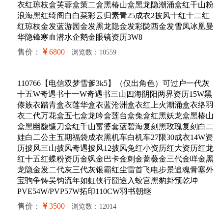
衣红琼枝盒芙蓉盒策二盒黑椿山盒黑龙隐潮涌盒红千山粉
浪海黑红绮阁白白菜彩云归素青25成衣2披风十红十二红
红琼枝金发蓝游园金发黑龙隐金发彩陇西金发雪凤冰凰曼
华隐锋寒血潜水企鹅金眼镜资历3W8
售价：
6800
浏览数：10559
110766【电信双梦雪爹3k5】（仅出角色）可过户一代灰
十五W奇遇书十一W奇遇书三山四海阴阳两界资历15W黑
傣族衣踏青盒衣莲华盒衣蓝沧洲盒衣红上火潮涌盒衣络羽
衣二代万花盒五七盒龙吟盒莲台盒兔盒红黑妖龙盒黑椿山
盒黑幽馥镰刀盒红千山富婆套蓝碧海复刻黑玫瑰复刻白二
娃白二公主五期福袋成衣黑机车白机车27限30成衣14W资
历披风三山披风奇遇披风12披风兔红小资历红大资历红龙
红十五红蝶粉资历金飒金巴卡金刺金蔷薇金三代金咩金黑
龙隐金发二代灰三代灰银霸红尘雷首飞电步景追魂骨塞外
宝驹争铸吴钩流年如虹侠行囧途入蛟宫黑豹卦预乾坤
PVE54W/PVP57W拓印110CW羽书朝继
售价：
3500
浏览数：12014