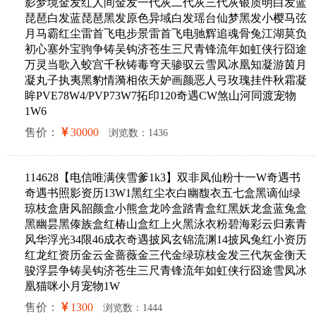
影梦境金发红人间金发一代灰二代灰三代灰银质明白发蓝
琵琶白发蓝琵琶黑发原色异域白发瑶台仙梦黑发小樱马弦
月马霸红尘雷首飞电步景雷首飞电驰辉追魂骨兔江湖莫负
初心塞外宝驹争铸吴钩济苍生三尺青锋流年如虹侠行囧途
万灵当歌入蛟宫千秋铸毒穹天骖驭云雪凤冰凰知凝游茵月
凝丸子执夷黑豹情漪相依天妒画颜恶人弓玫瑰挂件秋霜凝
眸PVE78W4/PVP73W7拓印120奇遇CW煞山河同渡宠物
1W6
售价：
30000
浏览数：1436
114628【电信唯满侠雪爹1k3】双非凤仙粉十一W奇遇书
奇遇书照影资历13W1黑红尘衣白幽馥衣五七盒黑谪仙绿
琼枝盒唐风韶颜盒小熊盒龙吟盒踏青盒红黑妖龙盒蓝兔盒
黑幽昙黑傣族盒红椿山盒红上火黑泳衣粉碧海彩云归素青
风华浮光34限46成衣奇遇披风玄锦流渊14披风兔红小资历
红龙红资历金云金蔷薇金三代金绿琼枝金发三代灰金衡天
骏浮昙争铸吴钩济苍生三尺青锋流年如虹侠行囧途雪凤冰
凰猫咪小月宠物1W
售价：
1300
浏览数：1444