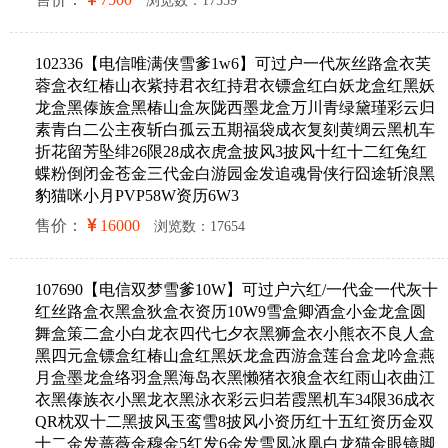
浏览数：17559
102336【电信唯满侠雪爹1w6】可过户一代灰丝路盒衣芙
蓉盒衣红椿山衣紫持君衣红持君衣镖盒红白妖龙盒红黑妖
龙盒黑傣族盒黑椿山盒灰陇西墨龙盒万川青绿黛瑾彩云归
素青白二公主夜斩白孤云五期福袋成衣复刻黄绸云黑机车
折花留芳坠绯26限28成衣虎盒披风3披风十红十二红兔红
蝶粉倒闭金苍金三代金白游园金发追魂骨侠行囧途斩浪黑
豹猫咪小月PVP58W资历6W3
售价：
16000
浏览数：17654
107690【电信双梦雪爹10W】可过户六红/一代金一代灰十
红丝路盒衣黑盒狄盒衣资历10W9雪盒卿酒盒小金龙盒圆
舞盒策二盒小白龙衣四代七夕衣黑狮盒衣小熊衣不良人盒
黑四元盒镖盒红椿山盒红黑妖龙盒西游盒莲台盒龙吟盒燕
月盒墨龙盒络羽盒黑海岛衣黑懒猪衣狼盒衣红雨山衣曲江
衣黑傣族衣小黑龙衣黑泳衣彩云归若霞黑机车34限36成衣
QR枕双十二黑披风玉鸾雪8披风小资历红十五红资历金双
十二金发蔷薇金穆金5红发6金发雪凤冰凰白龙猫金眼镜脚