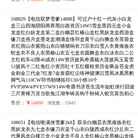
108829【电信双梦雪爹14888】可过户十红一代灰小白龙
盒三山四海阴阳两界黑白路资历14W5雪盒黑四元盒小金
龙盒红白妖龙盒策二盒白幽昙红椿山盒红黑妖龙盒西游盒
镰刀盒燕月盒墨龙盒潮涌盒络羽盒黄千山白狮盒衣芙蓉盒
衣红雨山衣紫雨山衣白猪猪响衣刀宗衣白雪人衣黄傣族衣
蛇盒衣不良人衣黑椿山衣五七盒衣圆舞盒衣白泳衣白二公
主红机车42限46成衣14W资历披风奇遇栽火莲披风玉鸾雪
12披风十二红兔红小资历红十五红蝶粉资历金飒金苍金虎
金刺金三代金7红发7金发霸红尘络神骏渊沉雪凤冰凰黑豹
脚气马110CW羽书朝继拓印130小铁16个
PVP58W4/PVE57W9/14W奇遇书济苍生流年如虹侠行囧途
三尺青锋万灵当歌兔江湖争铸吴钩千秋铸入蛟宫莫负初心
售价：
14888
浏览数：15643
108651【电信唯满侠雪爹2k8】双非白幽昙衣黑傣族衣红
黑妖龙衣九七盒衣镰刀衣蓝千山衣白陇西成衣红沙丘衣二
代乘风盒白楼兰盒小金龙盒不良人盒红椿山盒黑椿山盒络