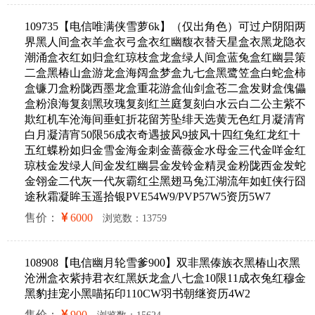
109735【电信唯满侠雪萝6k】（仅出角色）可过户阴阳两
界黑人间盒衣羊盒衣弓盒衣红幽馥衣替天星盒衣黑龙隐衣
潮涌盒衣红如归盒红琼枝盒龙盒绿人间盒蓝兔盒红幽昙策
二盒黑椿山盒游龙盒海阔盒梦盒九七盒黑鹭笠盒白蛇盒柿
盒镰刀盒粉陇西墨龙盒重花游盒仙剑盒苍二盒发财盒傀儡
盒粉浪海复刻黑玫瑰复刻红兰庭复刻白水云白二公主紫不
欺红机车沧海间垂虹折花留芳坠绯天选黄无色红月凝清宵
白月凝清宵50限56成衣奇遇披风9披风十四红兔红龙红十
五红蝶粉如归金雪金海金刺金蔷薇金水母金三代金咩金红
琼枝金发绿人间金发红幽昙金发铃金精灵金粉陇西金发蛇
金翎金二代灰一代灰霸红尘黑翅马兔江湖流年如虹侠行囧
途秋霜凝眸玉遥拾银PVE54W9/PVP57W5资历5W7
售价：
6000
浏览数：13759
108908【电信幽月轮雪爹900】双非黑傣族衣黑椿山衣黑
沧洲盒衣紫持君衣红黑妖龙盒八七盒10限11成衣兔红穆金
黑豹挂宠小黑喵拓印110CW羽书朝继资历4W2
售价：
900