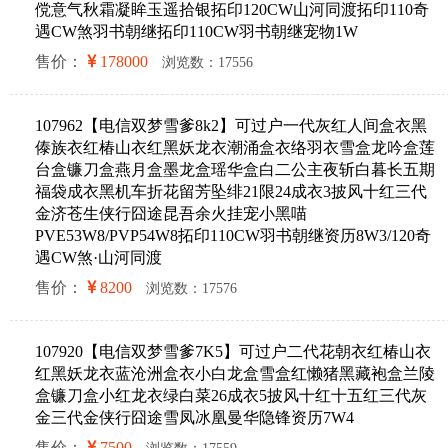
傥意气秋霜凝眸玉遥拾银拓印120CW山河同渡拓印110奇
遇CW煞羽书朝继拓印110CW羽书朝继宠物1W
售价：
178000
浏览数：17556
107962【电信双梦雪爹8k2】可过户一代灰红人间盒衣黑
傣族衣红椿山衣红黑妖龙衣潮涌盒衣络羽衣雪盒龙吟盒莲
台盒镰刀盒燕月盒墨龙盒瑶华盒白二公主夜斩白暮长五期
福袋成衣黑机车折花留芳坠绯21限24成衣3披风十红三代
金济苍生侠行囧途昆吾余火挂宠小黑喵
PVE53W8/PVP54W8拓印110CW羽书朝继资历8W3/120奇
遇CW煞·山河同渡
售价：
8200
浏览数：17576
107920【电信双梦雪爹7K5】可过户二代花朝衣红椿山衣
红黑妖龙衣蓝沧洲盒衣小白龙盒雪盒红懒猪黑藏袍盒兰陵
盒镰刀盒小红龙衣绿白菜26成衣5披风十红十五红三代灰
金三代金侠行囧途雪凤冰凰曼华隐锋资历7W4
售价：
7500