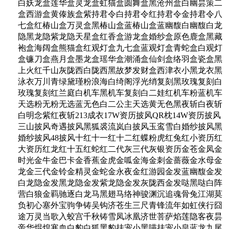
白妖龙盒莲华盒灵龙盒虹猫盒圆舞盒黑沧州盒白幽昙策二
盒西游盒黄傣族盒紫持君令白持君令红持君令金持君令八
七盒红椿山盒万灵盒黑椿山盒蓝椿山盒蓝幽馥白幽馥白龙
隐黑龙隐紫龙隐天星盒红香盒游龙盒婚纱盒原色鹿盒黑藏
袍盒海阔盒熊猫盒红观灯盒九七盒蓝观灯盒青蛇盒白观灯
盒镰刀盒燕月盒墨龙盒瑶华盒潮涌盒仙剑盒络羽盒瓷盒黑
上火红千山灰陇西白陇西黑故梦发财盒西津衣小黑龙衣黑
泳衣万川青绿黛瑾粉浪海白绮阁浮光绡复刻黑玫瑰复刻白
玫瑰复刻红兰庭白机车黑机车复刻白二娃红机车粉蓝机车
天选粉无粉无选蓝无色白二公主天选黄无色黑夜斩白夜斩
白明念紫红夜斩213成衣17W资历披风QR枕14W资历披风
三山披风奇遇披风黑狐裘流岚白披风玉鸾雪白婚纱披风黑
婚纱披风48披风十红十一红十二红蝶粉虎红兔红小资历红
大资历红龙红十五红蛇红二代灰三代灰银资历金苍金凤金
时光金牛金巴卡金香蕉金虎金呱金海金刺金蔷薇金水母金
龙金三代金铃金精灵金蛇金永夜金红游园金发蓝幽馥金发
白龙隐金发黑龙隐金发紫龙隐金发灰陇西金发哒黑哒白阵
营白狼金羁驰逐白龙马黑翅马络神骏渊沉追魂骨兔江湖莫
负初心塞外宝驹争铸吴钩济苍生三尺青锋流年如虹侠行囧
途万灵当歌入蛟宫千秋铸雪凤冰凰济世菩萨焰莲隐客夜昙
帝华焜煌寒血白豹白狐黑豹挂宠小黑喵挂宠小皇蓝龙九尾