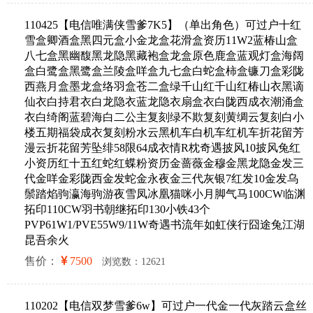
110425【电信唯满侠雪爹7K5】（单出角色）可过户十红
雪盒卿酒盒黑四元盒小金龙盒花滑盒资历11W2蓝椿山盒
八七盒黑幽馥黑龙隐黑藏袍盒龙盒原色鹿盒蓝观灯盒海阔
盒白鹭盒黑鹭盒兰陵盒咩盒九七盒白蛇盒柿盒镰刀盒彩陇
西燕月盒墨龙盒络羽盒苍二盒绿千山红千山红椿山衣黑谪
仙衣白持君衣白龙隐衣蓝龙隐衣扇盒衣白陇西成衣潮涌盒
衣白绮阁蓝碧海白二公主复刻绿不欺复刻黄绸云复刻白小
楼五期福袋成衣复刻粉水云黑机车白机车红机车折花留芳
漫云折花留芳坠绯58限64成衣情R枕奇遇披风10披风兔红
小资历红十五红蛇红蝶粉资历金蔷薇金穆金黑龙隐金发三
代金咩金彩陇西金发蛇金永夜金三代灰银7红发10金发乌
鬃踏焰驹瀛海驹游夜雪凤冰凰猫咪小月脚气马100CW临渊
拓印110CW羽书朝继拓印130小铁43个
PVP61W1/PVE55W9/11W奇遇书流年如虹侠行囧途兔江湖
昆吾余火
售价：
7500
浏览数：12621
110202【电信双梦雪爹6w】可过户一代金一代灰踏云盒丝