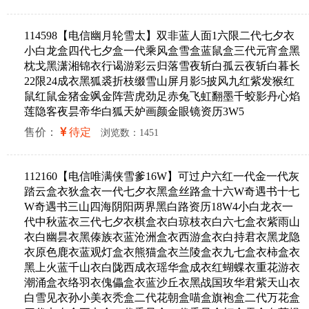
114598【电信幽月轮雪太】双非蓝人面1六限二代七夕衣
小白龙盒四代七夕盒一代乘风盒雪盒蓝鼠盒三代元宵盒黑
枕戈黑潇湘锦衣行谒游彩云归落雪夜斩白孤云夜斩白暮长
22限24成衣黑狐裘折枝缀雪山屏月影5披风九红紫发猴红
鼠红鼠金猪金飒金阵营虎劲足赤兔飞虹翻墨千蛟影丹心焰
莲隐客夜昙帝华白狐天妒画颜金眼镜资历3W5
售价：
待定
浏览数：1451
112160【电信唯满侠雪爹16W】可过户六红一代金一代灰
踏云盒衣狄盒衣一代七夕衣黑盒丝路盒十六W奇遇书十七
W奇遇书三山四海阴阳两界黑白路资历18W4小白龙衣一
代中秋蓝衣三代七夕衣棋盒衣白琼枝衣白六七盒衣紫雨山
衣白幽昙衣黑傣族衣蓝沧洲盒衣西游盒衣白持君衣黑龙隐
衣原色鹿衣蓝观灯盒衣熊猫盒衣兰陵盒衣九七盒衣柿盒衣
黑上火蓝千山衣白陇西成衣瑶华盒成衣红蝴蝶衣重花游衣
潮涌盒衣络羽衣傀儡盒衣蓝沙丘衣黑战国玫华君紫天山衣
白雪见衣孙小美衣秃盒二代花朝盒喵盒旗袍盒二代万花盒