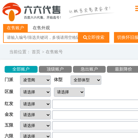
在售账户
在售外观
立即搜索
切换怀旧
当前位置：
首页
> 在售账号
全部账户
顶级账户
急出账户
最新降价
门派
体型
区服
红发
金发
五限
六限