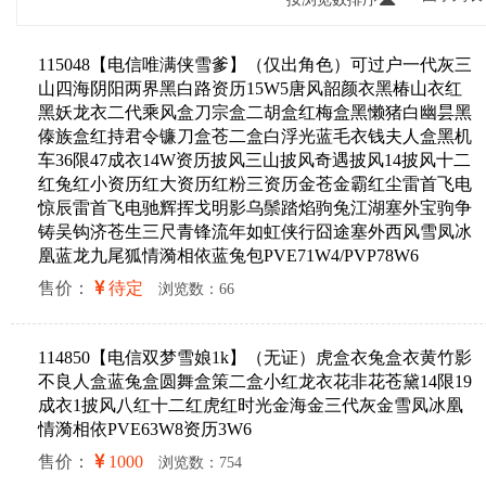
115048【电信唯满侠雪爹】（仅出角色）可过户一代灰三
山四海阴阳两界黑白路资历15W5唐风韶颜衣黑椿山衣红
黑妖龙衣二代乘风盒刀宗盒二胡盒红梅盒黑懒猪白幽昙黑
傣族盒红持君令镰刀盒苍二盒白浮光蓝毛衣钱夫人盒黑机
车36限47成衣14W资历披风三山披风奇遇披风14披风十二
红兔红小资历红大资历红粉三资历金苍金霸红尘雷首飞电
惊辰雷首飞电驰辉挥戈明影乌鬃踏焰驹兔江湖塞外宝驹争
铸吴钩济苍生三尺青锋流年如虹侠行囧途塞外西风雪凤冰
凰蓝龙九尾狐情漪相依蓝兔包PVE71W4/PVP78W6
售价：
待定
浏览数：66
114850【电信双梦雪娘1k】（无证）虎盒衣兔盒衣黄竹影
不良人盒蓝兔盒圆舞盒策二盒小红龙衣花非花苍黛14限19
成衣1披风八红十二红虎红时光金海金三代灰金雪凤冰凰
情漪相依PVE63W8资历3W6
售价：
1000
浏览数：754