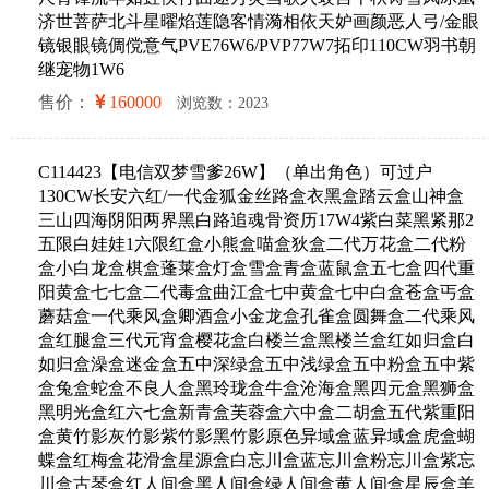
济世菩萨北斗星曜焰莲隐客情漪相依天妒画颜恶人弓/金眼
镜银眼镜倜傥意气PVE76W6/PVP77W7拓印110CW羽书朝
继宠物1W6
售价：
160000
浏览数：2023
C114423【电信双梦雪爹26W】（单出角色）可过户
130CW长安六红/一代金狐金丝路盒衣黑盒踏云盒山神盒
三山四海阴阳两界黑白路追魂骨资历17W4紫白菜黑紧那2
五限白娃娃1六限红盒小熊盒喵盒狄盒二代万花盒二代粉
盒小白龙盒棋盒蓬莱盒灯盒雪盒青盒蓝鼠盒五七盒四代重
阳黄盒七七盒二代毒盒曲江盒七中黄盒七中白盒苍盒丐盒
蘑菇盒一代乘风盒卿酒盒小金龙盒孔雀盒圆舞盒二代乘风
盒红腿盒三代元宵盒樱花盒白楼兰盒黑楼兰盒红如归盒白
如归盒澡盒迷金盒五中深绿盒五中浅绿盒五中粉盒五中紫
盒兔盒蛇盒不良人盒黑玲珑盒牛盒沧海盒黑四元盒黑狮盒
黑明光盒红六七盒新青盒芙蓉盒六中盒二胡盒五代紫重阳
盒黄竹影灰竹影紫竹影黑竹影原色异域盒蓝异域盒虎盒蝴
蝶盒红梅盒花滑盒星源盒白忘川盒蓝忘川盒粉忘川盒紫忘
川盒古琴盒红人间盒黑人间盒绿人间盒黄人间盒星辰盒羊