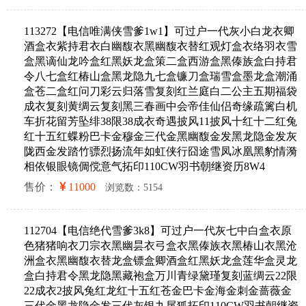
113272【电信唯满侠雪爹1w1】可过户一代灰小白龙衣卿
酒盒衣紫持君衣白幽馥衣黑幽馥衣替红观灯盒衣络羽衣雪
盒黑谪仙龙吟盒红黑妖龙盒策二盒西游盒黑傣族盒白持君
令八七盒红椿山盒黑龙隐九七盒镰刀盒瑞雪盒墨龙盒潮涌
盒苍二盒红问刀彩云归落雪复刻红兰庭白二公主五期福袋
成衣复刻黄绸云复刻黑三春画中会帝佳仙侣奇缘疏篱白机
车折花留芳坠绯38限38成衣奇遇披风11披风十红十二红兔
红十五红蝶粉巴卡金穆金三代金黑幽馥金发黑龙隐金发灰
陇西金发踏竹骠烈扬流年如虹侠行囧途雪凤冰凰黑豹情漪
相依银眼镜倜傥意气拓印110CW羽书朝继资历8W4
售价：
11000
浏览数：5154
112704【电信绝代雪爹3k8】可过户一代灰七中白盒衣原
色猪猪响衣刀宗衣黑幽昙衣弓盒衣黑傣族衣黑椿山衣黑沧
洲盒衣黑幽馥衣替龙盒镖盒卿酒盒红黑妖龙盒莲华盒灵龙
盒白持君令黑龙隐黑藏袍盒万川青绿黛瑾复刻蓝绸云22限
22成衣2披风兔红龙红十五红苍金巴卡金海金刺金蔷薇金
三代金黑龙隐金发三代灰银九尾狐拓印110CW羽书朝继资