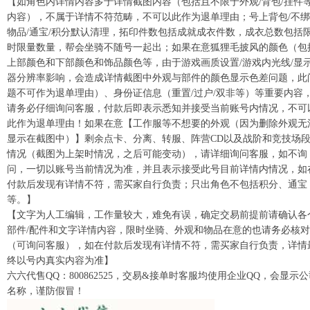
【如角色内详情内容多于详情截图内容（包括且不限于外观/背包/挂件
内容），不属于详情不符范畴，不可以此作为退单理由；号上背包/不
物品/通宝/积分默认清理，拓印件数包括成就成衣件数，成衣总数包括
时限量数量，帮会坐骑不随号一起出；如果在意狐狸毛披风的颜色（包
上部颜色和下部颜色和饰品颜色等，由于游戏画质设置/游戏内光线/显
器分辨率影响，会造成详情截图中外观与部件的颜色显示色差问题，此
题不可作为退单理由）、身份证信息（重置/过户/双非等）等重要内容
请务必仔细询问客服，付款后即表示悉知并接受当前账号内情况，不可
此作为退单理由！如果在意【工作服等不想要的外观（因为删除外观无
显示在截图中）】剩余点卡、分离、转服、阵营CD以及战阶和竞技场
情况（截图为上架时情况，之后可能变动），请详细询问客服，如不询
问，一切以账号当前情况为准，并且表示接受此号目前详情内情况，如
付款后发现有详情不符，需买家自行负责；只出角色不包括积分、通宝
等。】
【文字为人工编辑，工作量较大，难免有误，确定交易前提前请确认各
部件/配件和文字详情内容，限时坐骑、外观和物品在意的也请务必核对
（可询问客服），如在付款后发现有详情不符，需买家自行负责，详情
终以号内真实内容为准】
六六代售QQ：800862525，交易&接单时客服均使用企业QQ，会显示
名称，谨防假冒！