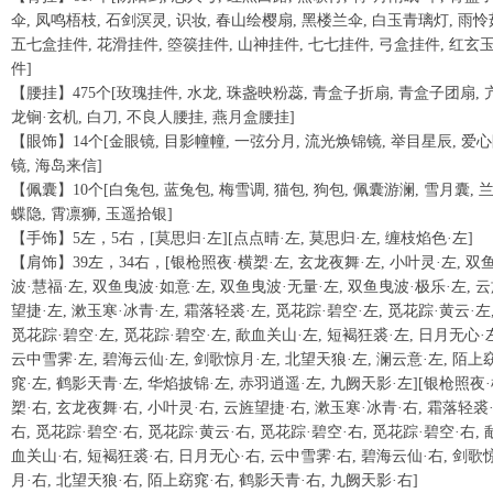
伞, 凤鸣梧枝, 石剑溟灵, 识妆, 春山绘樱扇, 黑楼兰伞, 白玉青璃灯, 雨怜
五七盒挂件, 花滑挂件, 箜篌挂件, 山神挂件, 七七挂件, 弓盒挂件, 红玄
件]
【腰挂】475个[玫瑰挂件, 水龙, 珠盏映粉蕊, 青盒子折扇, 青盒子团扇, 
龙锏·玄机, 白刀, 不良人腰挂, 燕月盒腰挂]
【眼饰】14个[金眼镜, 目影幢幢, 一弦分月, 流光焕锦镜, 举目星辰, 爱
镜, 海岛来信]
【佩囊】10个[白兔包, 蓝兔包, 梅雪调, 猫包, 狗包, 佩囊游澜, 雪月囊, 
蝶隐, 霄凛狮, 玉遥拾银]
【手饰】5左，5右，[莫思归·左][点点晴·左, 莫思归·左, 缠枝焰色·左]
【肩饰】39左，34右，[银枪照夜·横槊·左, 玄龙夜舞·左, 小叶灵·左, 双
波·慧福·左, 双鱼曳波·如意·左, 双鱼曳波·无量·左, 双鱼曳波·极乐·左, 
望捷·左, 漱玉寒·冰青·左, 霜落轻裘·左, 觅花踪·碧空·左, 觅花踪·黄云·左
觅花踪·碧空·左, 觅花踪·碧空·左, 歃血关山·左, 短褐狂裘·左, 日月无心·
云中雪霁·左, 碧海云仙·左, 剑歌惊月·左, 北望天狼·左, 澜云意·左, 陌上
窕·左, 鹤影天青·左, 华焰披锦·左, 赤羽逍遥·左, 九阙天影·左][银枪照夜
槊·右, 玄龙夜舞·右, 小叶灵·右, 云旌望捷·右, 漱玉寒·冰青·右, 霜落轻裘
右, 觅花踪·碧空·右, 觅花踪·黄云·右, 觅花踪·碧空·右, 觅花踪·碧空·右, 
血关山·右, 短褐狂裘·右, 日月无心·右, 云中雪霁·右, 碧海云仙·右, 剑歌
月·右, 北望天狼·右, 陌上窈窕·右, 鹤影天青·右, 九阙天影·右]