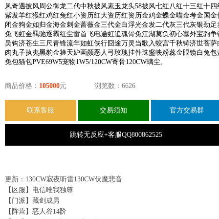
风奇遇披风周公御龙二代中秋披风素玉龙头58披风七红八红十三红十四
紫发羊红猴红鸡红兔红小资历红大资历红资历金鸡金蝶金喵金考金国金
闭金狗金如归金海金刺金蔷薇金三代金白浮光金发二代灰三代灰银劲足
兔飞虹金羁驰逐霸红尘雷首飞电逾虹追魂骨兔江湖莫负初心塞外宝驹争
吴钩济苍生三尺青锋流年如虹侠行囧途万灵当歌入蛟宫千秋铸济世菩萨
肉丸子执夷黑豹金箍天妒画颜恶人弓玫瑰挂件珠盏映粉蕊金眼镜白兔包
兔包猫包PVE69W5宠物1W5/120CW寄骨120CW螭尘,
商品价格：
105000
元
浏览数：6626
联系客服
交易须知
官方交易群
跳转无反应+客服QQ800862525
更新：130CW寂夜听雷130CW伏魔悲音
【区服】电信唯我独尊
【门派】藏剑成男
【阵营】恶人谷14阶