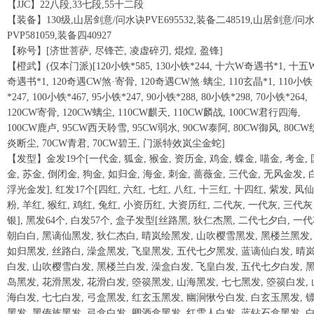
【JJC】22八段,33七段,55十二段
【装备】130级,山居剑意/问水诀PVE695532,装备二48519,山居剑意/问
PVP581059,装备四40927
【称号】[济世菩萨, 尽锋芒, 凌虚碎刃, 焜煌, 盈锋]
【橙武】(仅本门派)[120小铁*585, 130小铁*244, 十六W奇遇书*1, 十五
奇遇书*1, 120奇遇CW煞·寄骨, 120奇遇CW煞·螭尘, 110玄晶*1, 110小铁
*247, 100小铁*467, 95小铁*247, 90小铁*288, 80小铁*298, 70小铁*264,
120CW寄骨, 120CW螭尘, 110CW麒天, 110CW麟战, 100CW君行四海,
100CW鹿卢, 95CW西天聆雪, 95CW弱水, 90CW泰阿, 80CW御风, 80CW
炎断尘, 70CW青君, 70CW碧王, 门派特效岚尘金蛇]
【发型】金发19个[一代金, 狐金, 猴金, 资历金, 鸡金, 蝶金, 喵金, 考金, 
金, 苏金, 倒闭金, 狗金, 如归金, 海金, 刺金, 蔷薇金, 三代金, 无风金发, 
浮光金发], 红发17个[四红, 六红, 七红, 八红, 十三红, 十四红, 紫发, 凤仙
粉, 羊红, 猴红, 鸡红, 兔红, 小资历红, 大资历红, 二代灰, 一代灰, 三代灰
银], 黑发64个, 白发57个, 盒子发型[丝路黑, 狄仁杰黑, 二代七夕白, 一
朝白白, 黑谪仙黑发, 狄仁杰白, 晴岚绘黑发, 山吹樱雪黑发, 黑楼兰黑发,
如归黑发, 丝路白, 澡盒黑发, 飞皇黑发, 五代七夕黑发, 蓝谪仙白发, 晴
白发, 山吹樱雪白发, 黑楼兰白发, 澡盒白发, 飞皇白发, 五代七夕白发, 
岛黑发, 花滑黑发, 花滑白发, 箜篌黑发, 山海黑发, 七七黑发, 箜篌白发, 
海白发, 七七白发, 弓盒黑发, 红玄玉黑发, 幽涧愀兮白发, 白玄玉黑发, 
黑发, 黑傣族黑发, 弓盒白发, 卿酒盒黑发, 红雪人白发, 蓝钻石盒黑发, 