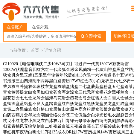
在售账户
在售外观
立即搜索
切换怀旧
当前位置：
首页
> 详情介绍
C110920【电信唯满侠二少10W5可刀】可过户一代黄130CW寂夜听雷
130CW伏魔悲音四红六红一代金狐金猴金凤仙粉一代灰山神盒黑盒丝路
狄盒叽盒黑玉蟒1五限黑年轮黄年轮蓝娃娃3六限十六W奇遇书十五W奇
书滚滚三山四海阴阳两界黑白路资历17W3红盒衣小白龙衣三代七夕衣
乘风衣白菩提衣金琼枝衣龙盒衣喵盒猪盒二七盒蘑菇盒粉盒五七盒蓬莱
青盒黄菩提盒白盒黑如归盒苍盒丐盒澡盒三代元宵盒樱花盒黑楼兰盒一
黑花朝盒七七盒龙吟盒黑海岛花滑盒箜篌盒弓盒红雪人盒白雪人盒镖盒
盒卿酒盒蓝钻盒不良人盒踏青盒红白妖龙盒红黑妖龙盒灵龙盒虹猫盒圆
盒策二盒黑傣族盒红椿山盒黑椿山盒原色鹿盒粉鹿盒蓝鹭盒白鹭盒镰刀
白陇西燕月盒墨龙盒潮涌盒络羽盒苍二盒傀儡盒白浮光粉毛衣黑赵云盒
枕戈小红龙衣小黑龙衣白泳衣万川青绿云母绿浪海白绮阁复刻黑玫瑰彩
归素青捕风无痕复刻白二娃夜斩白孤云夜斩白暮长五期福袋成衣小楼寒
斐红机车夜斩白明念117限135成衣QR枕17W资历披风14W资历披风三