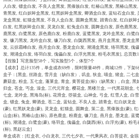
人白发, 镖盒白发, 不良人盒黑发, 黑傣族白发, 红椿山黑发, 黑椿山黑发,
青黑发, 红白妖眸盒黑发, 红黑妖眸盒黑发, 卿酒盒白发, 蓝钻石盒白发, 
龙盒黑发, 虹猫盒黑发, 不良人盒白发, 圆舞盒黑发, 踏青白发, 红白妖眸
白发, 红黑妖眸盒白发, 灵龙白发, 虹兔盒白发, 圆舞盒白发, 原色鹿黑发,
鹿黑发, 白鹭黑发, 原色鹿白发, 粉鹿白发, 蓝鹭黑发, 龙吟盒黑发, 白鹭
发, 镰刀黑发, 龙吟盒白发, 镰刀白发, 白陇西黑发, 燕月盒黑发, 墨龙盒
发, 云掠霜峰白发, 燕月盒白发, 墨龙盒白发, 潮涌盒黑发, 络羽黑发, 傀
发, 潮涌盒白发, 络羽白发, 傀儡白发, 白浮光黑发, 粉毛衣黑发], 总页数1
【捏脸】写意脸型58个，写实脸型5个，体型7个
【成衣】总计135件，单盒成衣69件，限时限量48件，商城12件，下架6
盒子：[黑盒, 丝路盒, 雪月盒（缺白发）, 叽盒, 狄盒, 喵盒, 猪盒, 二七盒
蘑菇盒, 粉盒, 五七盒, 蓬莱盒, 青盒, 黄菩提盒(标)（缺黑发）, 白盒, 黑
归盒, 苍盒, 丐盒, 澡盒, 三代元宵盒, 樱花盒, 黑楼兰盒, 一代黑花朝盒, 
七盒, 龙吟盒, 黑海岛(标), 花滑盒, 箜篌盒, 山神盒, 弓盒, 红雪人盒, 白
盒, 镖盒, 兔盒, 卿酒盒, 苍二盒, 蓝钻盒, 不良人盒, 踏青盒, 红白妖龙盒
(豪), 红黑妖龙盒(豪), 灵龙盒, 虹猫盒, 圆舞盒, 策二盒, 黑傣族盒(豪), 
山盒(标), 黑椿山盒(标), 原色鹿盒, 粉鹿盒, 镰刀盒, 燕月盒, 墨龙盒, 蓝
(标), 潮涌盒, 白鹭盒(豪), 络羽盒, 傀儡盒, 白陇西(标), 白浮光(豪), 粉毛
(标), 黑赵云盒]
单盒成衣：[红盒衣, 小白龙衣, 三代七夕衣, 一代乘风衣, 白菩提衣, 金