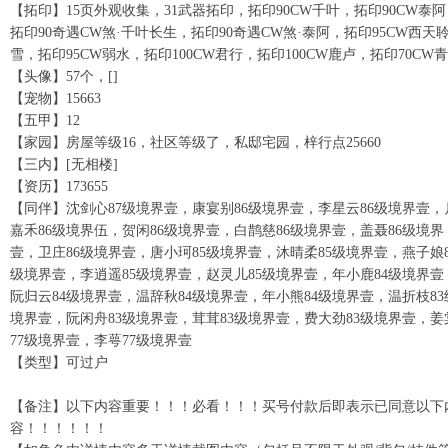
【拓印】15页外观收集，31武器拓印，拓印90CW千叶，拓印90CW泰阿
拓印90奇遇CW煞·千叶长生，拓印90奇遇CW煞·泰阿，拓印95CW西天
雪，拓印95CW弱水，拓印100CW君行，拓印100CW鹿卢，拓印70CW
【头像】57个，[]
【宠物】15663
【五甲】12
【家园】房屋等级16，社区等级了，私邸宅园，梓行点25660
【三内】[无相楼]
【资历】173655
【同伴】沈剑心87级境界壹，康宴别86级境界壹，李星云86级境界壹，
嘉禾86级境界伍，贺闲86级境界壹，白鹊慈86级境界壹，盖聂86级境界
壹，卫庄86级境界壹，唐小珂85级境界壹，沐晴柔85级境界壹，燕子娘8
级境界壹，李逍遥85级境界壹，赵灵儿85级境界壹，年小鹿84级境界壹
阮归云84级境界壹，温辞秋84级境界壹，年小熊84级境界壹，温折枝83
境界壹，阮闲舟83级境界壹，茸茸83级境界壹，费大劲83级境界壹，姜
77级境界壹，李萼77级境界壹
【类型】可过户
【备注】以下内容重要！！！必看！！！买号付款后即表示已同意以下
容！！！！！！