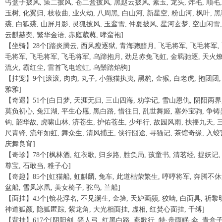
丐盒子披风, 策二披风, 苍二盒披风, 黑赵云披风, 素玉, 龙头, 炸毛, 顺毛,
玉树, 化翼归, 枝妆曲, 业火劫, 八周黑, 白山河, 新星空, 粉山河, 枫叶, 
裘, 白狐裘, 山屏月影, 灵狐披风, 玉鸾雪, 仲夏披风, 星河玄梦, 空山闲雪,
云麒赫奕, 繁华金语, 赤庭葳蕤, 哮蛮袍]
【坐骑】28个[踏炎腾云, 西风瘦逐狱, 青海骢黯月, 飞毛将军, 飞毛将军,
毛将军, 飞毛将军, 飞毛将军, 乌蹄抱月, 劲足赤兔飞虹, 金羁驰逐, 天火
流火, 霸红尘, 雷首飞电逾虹, 乌鬃踏焰驹]
【挂宠】9个[滚滚, 肉肉, 丸子, 小熊猫执夷, 黑豹, 金猴, 白老虎, 抱团团,
雅雅]
【奇遇】51个[白日梦, 天涯无归, 三山四海, 劝学记, 雪山恩仇, 阴阳两界
莫负初心, 兔江湖, 平生心愿, 黑白路, 惜往日, 乱世舞姬, 塞外宝驹, 争铸
钩, 韶华故, 虎啸山林, 济苍生, 护佑苍生, 少年行, 故园风雨, 扶摇九天, 
尺青锋, 流年如虹, 舞众生, 清风捕王, 侠行囧途, 寻猫记, 茶馆奇缘, 入蛟
庆舞良宵]
【奇珍】78个[枫林酒, 红衣歌, 归乡路, 胜负局, 孩童书, 清茗经, 捉妖记,
尊宝, 石敢当, 稚子心]
【奇趣】85个[虹猫船, 虹麒麟, 兔车, 此道枯荣繁生, 哼哼将军, 奔腾不
盆船, 雪凤冰凰, 美女椅子, 驼鸟, 兰船]
【面挂】43个[镜花浮名, 不见澜生, 金箍, 天妒画颜, 狡啮, 白面具, 祈黎
神道狐颜, 隐狐匿踪, 紫龙角, 大光相面挂, 虚相, 红焚心面挂, 千缚]
【背挂】617个[阴阳剑, 恶人弓, 红黑白路, 燕歌行, 特·舟雨眠·伞, 青盒