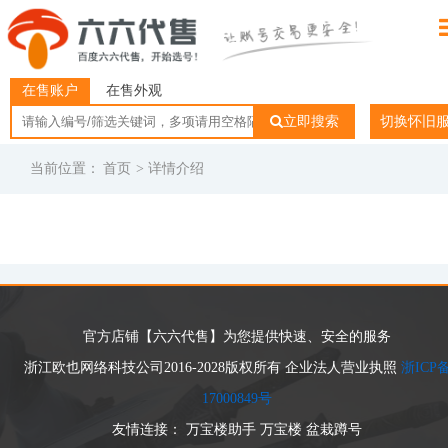
在售账户
在售外观
立即搜索
切换怀旧
当前位置：
首页
> 详情介绍
官方店铺【六六代售】为您提供快速、安全的服务
浙江欧也网络科技公司2016-2028版权所有 企业法人营业执照
浙ICP
17000849号
友情连接：
万宝楼助手
万宝楼
盆栽蹲号