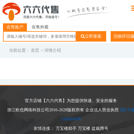
在售账户
在售外观
立即搜索
切换怀旧
当前位置：
首页
> 详情介绍
官方店铺【六六代售】为您提供快速、安全的服务
浙江欧也网络科技公司2016-2028版权所有 企业法人营业执照
浙ICP
17000849号
友情连接：
万宝楼助手
万宝楼
盆栽蹲号