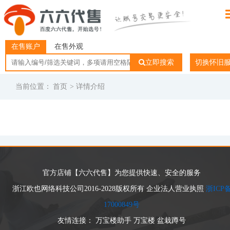
在售账户
在售外观
立即搜索
切换怀旧
当前位置：
首页
> 详情介绍
官方店铺【六六代售】为您提供快速、安全的服务
浙江欧也网络科技公司2016-2028版权所有 企业法人营业执照
浙ICP
17000849号
友情连接：
万宝楼助手
万宝楼
盆栽蹲号