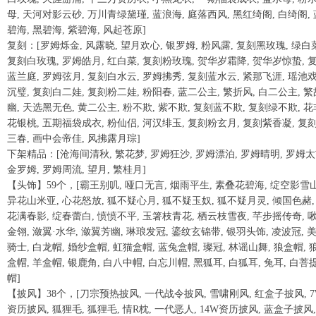
母, 天河对影云砂, 万川青绿黛瑾, 蓝浪海, 庭落西风, 黑红绮阁, 白绮阁, 
碧海, 黑碧海, 紫碧海, 风起苍原]
复刻：[罗姆烁金, 风露晓, 望月欢心, 银罗姆, 粉风露, 复刻黑玫瑰, 绿白
复刻白玫瑰, 罗姆皓月, 红白菜, 复刻粉玫瑰, 贺华岁霜降, 贺华岁惊蛰, 
蓝兰庭, 罗姆弦月, 复刻白水云, 罗姆拂秀, 复刻蓝水云, 紧那飞涯, 瑶池
沉璧, 复刻白二娃, 复刻粉二娃, 粉阳春, 蓝二公主, 繁折风, 白二公主, 繁
幽, 天选黑无色, 黄二公主, 粉不欺, 紫不欺, 复刻蓝不欺, 复刻绿不欺, 花
花银桃, 五期福袋成衣, 粉仙侣, 河汉绯玉, 复刻粉玄月, 复刻紫香凝, 复
三春, 画中会帝佳, 风拂露月琮]
下架精品：[沧海间清秋, 繁花梦, 罗姆狂沙, 罗姆漂泊, 罗姆晴明, 罗姆太
金罗姆, 罗姆周流, 望月, 繁桂月]
【头饰】59个，[霸王别叽, 哑口无言, 烟雨平生, 素叠花碧海, 绽空影雪山
异花山米亚, 心花怒放, 狐不疑心月, 狐不疑玉奴, 狐不疑月灵, 倾国色赭,
花满春影, 绽春蕾白, 愤愤不平, 玉箸枝青花, 栖云枝雪夜, 芊步摇传奇, 
金翎, 潋翼·水华, 潋翼芳幽, 琳琅发冠, 鎏纹玄锦带, 银羽头饰, 凌波冠, 
骑士, 白龙帽, 婚纱盒帽, 虹猫盒帽, 蓝兔盒帽, 璨冠, 林谣山舞, 狼盒帽, 
盒帽, 羊盒帽, 银鹿角, 白八中帽, 白忘川帽, 黑狐耳, 白狐耳, 兔耳, 白菩
帽]
【披风】38个，[刀宗预热披风, 一代战令披风, 雪啸刚风, 红盒子披风, 7
资历披风, 狐狸毛, 狐狸毛, 情R枕, 一代恶人, 14W资历披风, 蓝盒子披风,