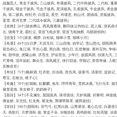
战服恶人, 青盒子披风, 三山披风, 奇遇披风, 二代中秋披风, 二代粉, 蓬
子披风, 喵盒子披风, 丐盒子披风, 星演披风, 孔雀披风, 牛盒披风, 虎盒
风, 策二披风, 粉牡丹, 白莲花, 星空, 玲珑意, 粉山河, 团绒戏, 灵狐披风,
鸾雪, 星河玄梦, 二代战令披风, 三豪披风]
【坐骑】24个[踏炎腾云, 西风瘦逐狱, 翻羽抹云驹拍尘, 恶人狐, 浪风燕
古, 骁将千龙, 霸红尘, 雷首飞电步景, 雷首飞电驰辉, 乌鬃踏焰驹]
【挂宠】5个[滚滚, 橘胖, 白松鼠, 猫咪小雪, 猫咪小月]
【奇遇】49个[白日梦, 天涯无归, 三山四海, 劝学记, 雪山恩仇, 阴阳两界
莫负初心, 兔江湖, 平生心愿, 黑白路, 惜往日, 乱世舞姬, 塞外宝驹, 争铸
钩, 韶华故, 虎啸山林, 济苍生, 护佑苍生, 少年行, 故园风雨, 扶摇九天, 
尺青锋, 流年如虹, 舞众生, 清风捕王, 侠行囧途, 寻猫记, 茶馆奇缘, 入蛟
庆舞良宵]
【奇珍】75个[枫林酒, 红衣歌, 归乡路, 胜负局, 孩童书, 清茗经, 捉妖记,
尊宝, 石敢当, 稚子心]
【奇趣】78个[虹猫船, 虹麒麟, 兔车, 哼哼将军, 雪凤冰凰, 飞行马车, 狼
黛篁鸾舆, 美女椅子, 奶奶椅子]
【面挂】34个[不见澜生, 梨园面具, 珠帘面挂, 天妒画颜, 祈黎明, 神道狐
缠金娇, 乐无忧, 红龙角, 紫龙角, 黑绷带眼罩, 破阵面挂]
【背挂】596个[阴阳剑, 浩气弓, 红黑白路, 山秀屏深, 素心忘弦, 白露杏
天, 燕歌行, 月梦清秋·扇, 青盒子伞, 冷魄琼枝, 凤鸣梧枝, 红纶苍鬓, 冰