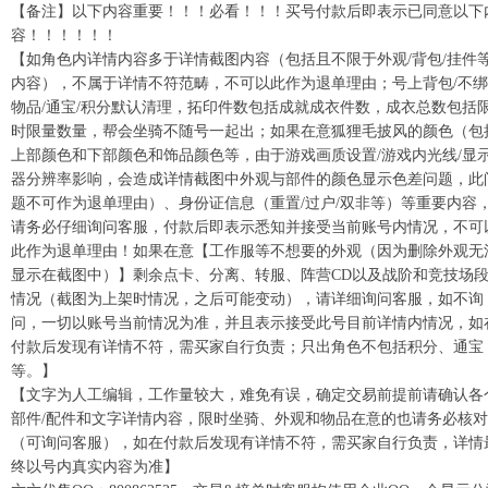
【备注】以下内容重要！！！必看！！！买号付款后即表示已同意以下
容！！！！！！
【如角色内详情内容多于详情截图内容（包括且不限于外观/背包/挂件
内容），不属于详情不符范畴，不可以此作为退单理由；号上背包/不
物品/通宝/积分默认清理，拓印件数包括成就成衣件数，成衣总数包括
时限量数量，帮会坐骑不随号一起出；如果在意狐狸毛披风的颜色（包
上部颜色和下部颜色和饰品颜色等，由于游戏画质设置/游戏内光线/显
器分辨率影响，会造成详情截图中外观与部件的颜色显示色差问题，此
题不可作为退单理由）、身份证信息（重置/过户/双非等）等重要内容
请务必仔细询问客服，付款后即表示悉知并接受当前账号内情况，不可
此作为退单理由！如果在意【工作服等不想要的外观（因为删除外观无
显示在截图中）】剩余点卡、分离、转服、阵营CD以及战阶和竞技场
情况（截图为上架时情况，之后可能变动），请详细询问客服，如不询
问，一切以账号当前情况为准，并且表示接受此号目前详情内情况，如
付款后发现有详情不符，需买家自行负责；只出角色不包括积分、通宝
等。】
【文字为人工编辑，工作量较大，难免有误，确定交易前提前请确认各
部件/配件和文字详情内容，限时坐骑、外观和物品在意的也请务必核对
（可询问客服），如在付款后发现有详情不符，需买家自行负责，详情
终以号内真实内容为准】