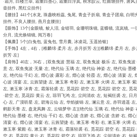
·霜月, 白楼兰伞, 霜重白墨心, 霜重白浮岚, 秋水皎云, 红曲塘挂件, 唐风
壶挂件, 黑红尘挂件]
【腰挂】441个[水龙, 珠盏映粉蕊, 兔尾, 青盒子折扇, 青盒子团扇, 白明
挂件, 不良人腰挂, 燕月盒腰挂]
【眼饰】13个[金眼镜, 鲛人泪, 金错羽, 金珊明珠镜, 蓝蝶镜, 流岚镜, 一
分月, 流光焕锦镜, 阅万卷]
【佩囊】5个[白兔包, 蓝兔包, 雪月囊, 冰凌花, 玉遥拾银]
【手饰】4左，4右，[稚麟绵·柔月·左, 步月折芳·左][稚麟绵·柔月·左, 步
折芳·左]
【肩饰】40左，36右，[双鱼曳波·慧福·左, 双鱼曳波·极乐·左, 双鱼曳波
意·左, 双鱼曳波·无量·左, 绝代仙·玉璃·左, 绝代仙·神姿·左, 绝代仙·墨楼
左, 绝代仙·千幻·左, 熠心波·露彩·左, 熠心波·轻霞·左, 熠心波·清宴·左, 
心波·清宴·左, 云旌望捷·左, 漱玉寒·奇彩·左, 漱玉寒·火绸·左, 漱玉寒·紫
左, 漱玉寒·冰青·左, 霜落轻裘·左, 觅花踪·碧空·左, 觅花踪·碧空·左, 觅
·碧空·左, 觅花踪·黄云·左, 琼羽飞鸿·左, 尘间清欢·左, 短褐狂裘·左, 日
心·左, 广漠听星·左, 碧海云仙·左, 华焰披锦·左, 澜云意·左, 赤羽逍遥·左,
鹤影天青·左, 盘龙凤舞·左, 云锦梦华·左][绝代仙·玉璃·右, 绝代仙·神姿·
绝代仙·墨楼·右, 绝代仙·千幻·右, 熠心波·含娇·右, 熠心波·含娇·右, 熠心
清宴·右, 熠心波·清宴·右, 云旌望捷·右, 漱玉寒·奇彩·右, 漱玉寒·火绸·右
漱玉寒·紫殿·右, 漱玉寒·冰青·右, 霜落轻裘·右, 觅花踪·碧空·右, 觅花踪
空·右, 觅花踪·黄云·右, 觅花踪·碧空·右, 琼羽飞鸿·右, 尘间清欢·右, 短