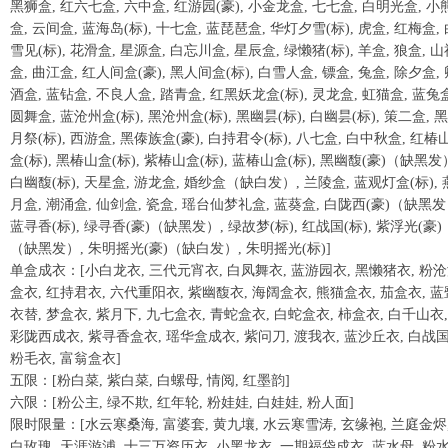
黑狮盒, 红六七盒, 六中盒, 红游园(豪), 小金龙盒, 七七盒, 白明光盒, 小
盒, 云间盒, 蓝海岛(标), 十七盒, 蓝琵琶盒, 华灯夕雪(标), 虎盒, 红梅盒,
雪见(标), 花滑盒, 星源盒, 白忘川盒, 星辰盒, 绿懒猪(标), 羊盒, 狼盒, 
盒, 曲江盒, 红人间盒(豪), 黑人间盒(标), 白雪人盒, 镖盒, 兔盒, 除夕盒,
酒盒, 蓝钻盒, 不良人盒, 踏青盒, 红黑妖龙盒(标), 灵龙盒, 虹猫盒, 蓝兔盒
圆舞盒, 蓝沧州盒(标), 黑沧州盒(标), 黑幽昙(标), 白幽昙(标), 策二盒, 
月祭(标), 西游盒, 黑傣族盒(豪), 白持君令(标), 八七盒, 白中秋盒, 红椿
盒(标), 黑椿山盒(标), 紫椿山盒(标), 蓝椿山盒(标), 黑幽馥(豪)（缺黑发
白幽馥(标), 天星盒, 游龙盒, 婚纱盒（缺白发）, 兰陵盒, 蓝观灯盒(标), 
月盒, 潮涌盒, 仙剑盒, 瓷盒, 瑶台仙梦礼盒, 蓝葵盒, 白陇西(豪)（缺黑发
蓝寻香(标), 绿寻香(豪)（缺黑发）, 绿故梦(标), 红战国(标), 紫浮光(豪)
（缺黑发）, 朱明摇光(豪)（缺白发）, 朱明摇光(标)]
单盒成衣：[小白龙衣, 三代元宵衣, 白凤舞衣, 蓝游园衣, 黑懒猪衣, 粉
盒衣, 红持君衣, 六代重阳衣, 紫幽馥衣, 海阔盒衣, 熊猫盒衣, 茄盒衣, 蓝
衣替, 梦盒衣, 紫月下, 九七盒衣, 青蛇盒衣, 白蛇盒衣, 柿盒衣, 白千山衣,
彩陇西成衣, 紫寻香盒衣, 瑶华盒成衣, 紫问刀, 渡我衣, 蓝沙丘衣, 白战国
粉毛衣, 富翁盒衣]
五限：[粉白菜, 紫白菜, 白螺母, 情阅, 红墨韵]
六限：[粉公主, 绿不欺, 红年轮, 粉娃娃, 白娃娃, 粉人面]
限时限量：[水云寒桑海, 富婆套, 黄九壤, 水云寒雪涛, 玄缘袍, 兰庭金烬
白玫瑰, 天涯游浦, 十三万资历衣, 小黑龙衣, 一期福袋成衣, 蓝水母, 粉