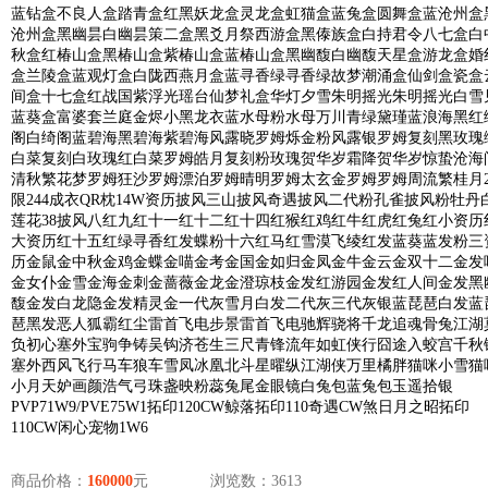
蓝钻盒不良人盒踏青盒红黑妖龙盒灵龙盒虹猫盒蓝兔盒圆舞盒蓝沧州盒
沧州盒黑幽昙白幽昙策二盒黑爻月祭西游盒黑傣族盒白持君令八七盒白
秋盒红椿山盒黑椿山盒紫椿山盒蓝椿山盒黑幽馥白幽馥天星盒游龙盒婚
盒兰陵盒蓝观灯盒白陇西燕月盒蓝寻香绿寻香绿故梦潮涌盒仙剑盒瓷盒
间盒十七盒红战国紫浮光瑶台仙梦礼盒华灯夕雪朱明摇光朱明摇光白雪
蓝葵盒富婆套兰庭金烬小黑龙衣蓝水母粉水母万川青绿黛瑾蓝浪海黑红
阁白绮阁蓝碧海黑碧海紫碧海风露晓罗姆烁金粉风露银罗姆复刻黑玫瑰
白菜复刻白玫瑰红白菜罗姆皓月复刻粉玫瑰贺华岁霜降贺华岁惊蛰沧海
清秋繁花梦罗姆狂沙罗姆漂泊罗姆晴明罗姆太玄金罗姆罗姆周流繁桂月2
限244成衣QR枕14W资历披风三山披风奇遇披风二代粉孔雀披风粉牡丹
莲花38披风八红九红十一红十二红十四红猴红鸡红牛红虎红兔红小资历
大资历红十五红绿寻香红发蝶粉十六红马红雪漠飞绫红发蓝葵蓝发粉三
历金鼠金中秋金鸡金蝶金喵金考金国金如归金凤金牛金云金双十二金发
金女仆金雪金海金刺金蔷薇金龙金澄琼枝金发红游园金发红人间金发黑
馥金发白龙隐金发精灵金一代灰雪月白发二代灰三代灰银蓝琵琶白发蓝
琶黑发恶人狐霸红尘雷首飞电步景雷首飞电驰辉骁将千龙追魂骨兔江湖
负初心塞外宝驹争铸吴钩济苍生三尺青锋流年如虹侠行囧途入蛟宫千秋
塞外西风飞行马车狼车雪凤冰凰北斗星曜纵江湖侠万里橘胖猫咪小雪猫
小月天妒画颜浩气弓珠盏映粉蕊兔尾金眼镜白兔包蓝兔包玉遥拾银
PVP71W9/PVE75W1拓印120CW鲸落拓印110奇遇CW煞日月之昭拓印
110CW闲心宠物1W6
商品价格：
160000
元
浏览数：3613