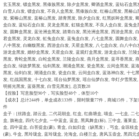
玄玉黑发, 镖盒黑发, 黑傣族黑发, 除夕盒黑发, 卿酒盒黑发, 蓝钻石盒黑
白雪人白发, 镖盒白发, 不良人盒黑发, 黑傣族白发, 红椿山黑发, 黑椿山
发, 紫椿山黑发, 蓝椿山黑发, 踏青黑发, 除夕盒白发, 红黑妖眸盒黑发, 
盒白发, 蓝钻石盒白发, 灵龙盒黑发, 虹猫盒黑发, 不良人盒白发, 蓝兔盒
发, 圆舞盒黑发, 蓝沧洲盒黑发, 踏青白发, 黑沧洲盒黑发, 西游盒黑发, 
君盒黑发, 灵龙白发, 虹兔盒白发, 蓝兔盒白发, 八七盒黑发, 圆舞盒白发,
八中黑发, 白幽馥黑发, 西游盒白发, 天星盒黑发, 八七盒白发, 白八中白
游龙盒黑发, 婚纱盒黑发, 天星盒白发, 蓝观灯盒黑发, 游龙盒白发, 兰陵
黑发, 青蛇盒黑发, 白蛇盒黑发, 兰陵盒白发, 燕月盒黑发, 蓝寻香黑发, 
盒白发, 绿故梦黑发, 仙剑黑发, 潮涌盒黑发, 瓷盒黑发, 云间盒黑发, 蓝
黑发, 仙剑白发, 潮涌盒白发, 瓷盒白发, 云间盒白发, 蓝洛神白发, 十七
发, 红战国黑发, 十七白发, 瑶台仙梦黑发, 瑶台仙梦白发, 华灯夕雪黑发,
明摇光黑发, 蓝葵黑发, 白雪见黑发], 总页数28
【捏脸】写意脸型90个，写实脸型48个，体型10个
【成衣】总计244件，单盒成衣133件，限时限量77件，商城15件，下架1
件
盒子：[丝路盒, 踏云盒, 二代花朝盒, 红盒, 红曲塘盒, 喵盒, 一七盒, 二
盒, 旗袍盒, 四代七夕盒, 一中蓝盒, 蓝盒, 黑凤舞盒(标), 三中盒, 蓬莱盒,
盒, 四中蓝盒, 白菩提盒(豪), 青盒, 白如归盒（缺黑发）, 丐盒, 金琼枝盒
(豪), 牛盒, 黑玲珑盒, 蓝玲珑盒, 沧海盒, 白楼兰盒, 唐风玉壶盒, 黑四元盒