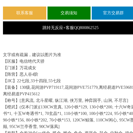
联系客服
交易须知
官方交易群
跳转无反应+客服QQ800862525
文字或有疏漏，建议以图片为准
【区服】电信绝代天骄
【门派】万花成女
【阵营】恶人谷4阶
【JJC】22七段,33十四段,55七段
【装备】130级,花间游PVP719117,花间游PVE751779,离经易道PVE59681
离经易道PVP415612
【称号】[意风流, 北斗星曜, 纵江湖, 侠万里, 神弈国手, 山涧, 不尽言]
【橙武】(仅本门派)[130CW意真, 120小铁*129, 130小铁*200, 十六W奇
书*1, 十五W奇遇书*1, 70玄晶*1, 110小铁*100, 100小铁*224, 95小铁*40
90小铁*156, 80小铁*202, 70小铁*153, 120CW鲸落, 110CW闲心, 95CW
颠, 95CW兰亭香雪, 90CW落凤]