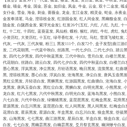
【发型】金发38个[一代金, 狐金, 猴金, 兔金, 资历金, 鼠金, 中秋金, 鸡金
蝶金, 喵金, 考金, 国金, 苏金, 如归金, 凤金, 牛金, 云金, 双十二金发, 呱
女仆金, 雪金, 海金, 刺金, 蔷薇金, 龙金, 玄江金发, 精灵金, 蛇金, 永夜金
金发奉清茗, 马金, 澄琼枝金发, 红游园金发, 红人间金发, 黑幽馥金发, 
隐金发, 白陇西金发, 紫浮光金发], 红发26个[五红, 六红, 八红, 九红, 十
红, 十二红, 十四红, 蓝葵蓝发, 凤仙粉, 蝶粉, 猴红, 鸡红, 牛红, 虎红, 兔
小资历红, 大资历红, 十五红, 绿寻香红发, 十六红, 马红, 雪漠飞绫红发, 
代灰, 一代灰, 三代灰银, 粉三], 黑发111个, 白发72个, 盒子发型[曲江游
发, 二代花朝黑, 一代蓝中秋白, 丝路黑, 一代七夕白, 二代七夕白, 踏云
发, 四代七夕黑发, 四代中秋蓝黑发, 三代中秋白, 雪月白发, 白楼兰黑发,
代花朝白, 丝路白, 踏云白发, 四代七夕白发, 四代中秋蓝白发, 白楼兰白
墨心黑发, 浮岚黑发, 净尘黑发, 月轻语黑发, 晚日黑发, 流萤黑发, 红曲
黑, 澄琼枝黑发, 墨心白发, 浮岚白发, 沧海黑发, 净尘白发, 唐风玉壶黑发
黑红尘黑发, 月轻语白发, 黑狮黑发, 红游园黑发, 红曲塘白, 沧海白发, 
龙黑发, 唐风玉壶白发, 黑红尘白发, 黑狮白发, 白明光黑发, 小熊黑发, 
龙白发, 红六七黑发, 六代中秋黑发, 白明光白发, 蓝海岛黑发, 小熊白发,
六七白发, 六代中秋白发, 绿懒猪黑发, 蓝琵琶黑发, 红梅盒黑发, 花滑黑
星源黑发, 白忘川黑发, 蓝琵琶白发, 红人间黑发, 黑人间黑发, 红梅盒白
花滑白发, 星辰黑发, 星源白发, 羊盒黑发, 白忘川白发, 狼盒黑发, 箜篌
发, 山海黑发, 七七黑发, 曲江游黑发, 星辰白发, 羊盒白发, 狼盒白发, 山
白发, 七七白发, 黑幽昙黑发, 白幽昙黑发, 爻月祭玄黑发, 幽涧愀兮白发,