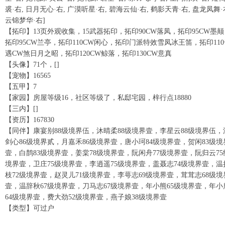
裘·右, 日月无心·右, 广漠听星·右, 碧海云仙·右, 鹤影天青·右, 盘龙凤舞·
云锦梦华·右]
【拓印】13页外观收集，15武器拓印，拓印90CW落凤，拓印95CW墨颠
拓印95CW兰亭，拓印110CW闲心，拓印门派特效雪凤冰王笛，拓印110
遇CW煞日月之昭，拓印120CW鲸落，拓印130CW意真
【头像】71个，[]
【宠物】16565
【五甲】7
【家园】房屋等级16，社区等级了，私邸宅园，梓行点18880
【三内】[]
【资历】167830
【同伴】康宴别88级境界伍，沐晴柔88级境界壹，李星云88级境界伍，
剑心86级境界贰，月嘉禾86级境界壹，唐小珂84级境界壹，贺闲83级境
壹，白鹊83级境界壹，姜棠78级境界壹，阮闲舟77级境界壹，阮归云75
境界壹，卫庄75级境界壹，李逍遥75级境界壹，盖聂志74级境界壹，温
枝72级境界壹，赵灵儿71级境界壹，李萼志69级境界壹，茸茸志68级境
壹，温辞秋67级境界壹，刀马志67级境界壹，年小熊65级境界壹，年小
64级境界壹，费大劲52级境界壹，燕子娘38级境界壹
【类型】可过户