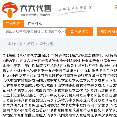
在售账户
在售外观
立即搜索
切换怀旧
当前位置：
首页
> 详情介绍
C113996【电信绝代花姐16w】可过户拓印130CW意真双狐狸毛（银饰
+银饰染）五红六红一代金狐金猴金兔金凤仙粉山神盒踏云盒丝路盒一
盒粉白菜紫白菜白螺母情阅红墨韵5五限粉公主绿不欺红年轮粉娃娃白
粉人面6六限十六W奇遇书十五W奇遇书滚滚三山四海阴阳两界黑白路
16W7小白龙衣三代元宵衣白凤舞衣蓝游园衣黑懒猪衣粉沧洲盒衣红持
六代重阳衣紫幽馥衣海阔盒衣熊猫盒衣茄盒衣蓝鹭衣替梦盒衣紫月下九
盒衣青蛇盒衣白蛇盒衣柿盒衣白千山衣彩陇西成衣紫寻香盒衣瑶华盒成
紫问刀渡我衣蓝沙丘衣白战国粉毛衣富翁盒衣二代花朝盒红盒红曲塘盒
盒二七盒旗袍盒四代七夕盒一中蓝盒蓝盒黑凤舞盒三中盒蓬莱盒灯盒四
蓝盒白菩提盒青盒白如归盒丐盒金琼枝盒牛盒黑玲珑盒蓝玲珑盒沧海盒
楼兰盒唐风玉壶盒黑四元盒黑狮盒红六七盒六中盒红游园小金龙盒七七
白明光盒小熊盒蓝海岛蓝琵琶盒虎盒红梅盒花滑盒星源盒白忘川盒星辰
绿懒猪羊盒狼盒曲江盒红人间盒黑人间盒白雪人盒镖盒兔盒除夕盒卿酒