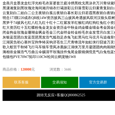
盒燕月盒墨龙盒红浮光粉毛衣富婆套兰庭冷绣黑枕戈黑泳衣万川青绿黛
黑潇湘复刻黑玫瑰沧海间湘月锦衣行谒游彩云归落雪彩云归素青复刻白
云复刻白二娃白二公主夜斩白孤云夜斩白暮长彩云归若霞黑夜斩白夜斩
明念173限220成衣QR枕14W资历披风三山披风奇遇披风双河汉狼头双
黑笋干74披风七红八红九红十红十二红紫发羊红猴红鸡红狗红兔红小资
红大资历红十五红蝶粉兔金龙女金资历金中秋金鸡金蝶金喵金考金国金
闭金狗金玫瑰金珊瑚金飒金苍金三代金咩金铃金粉毛衣金发雪月白发三
灰银蓝琵琶白发蓝琵琶黑发浩气狐劲足赤兔飞虹黑马红马弦月马追魂骨
江湖莫负初心塞外宝驹争铸吴钩济苍生三尺青锋流年如虹侠行囧途万灵
歌入蛟宫千秋铸飞行马车狼车雪凤冰凰纵江湖侠万里月凝团团肉肉闹闹
漪相依金箍浩气弓曲云伞赐清平玫瑰挂件兔尾金眼镜倜傥意气白兔包蓝
包猫包PVE70W7拓印110CW松间云鹤宠物1W8
商品价格：
120000
元
浏览数：3446
联系客服
交易须知
官方交易群
跳转无反应+客服QQ800862525