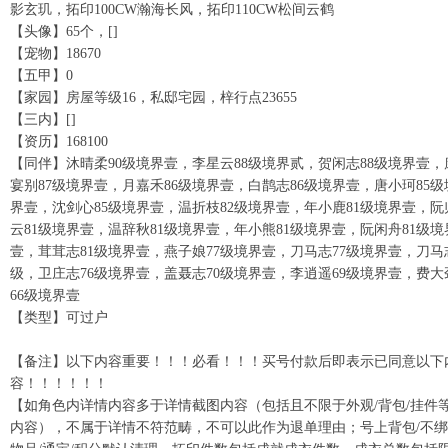
影玄玑，拓印100CW瀚海长风，拓印110CW松间云鹤
【头像】65个，[]
【宠物】18670
【五甲】0
【家园】房屋等级16，私邸宅园，梓行点23655
【三内】[]
【资历】168100
【同伴】沐晴柔90级境界壹，李星云88级境界贰，贺闲志88级境界壹，
宴别87级境界壹，月嘉禾86级境界壹，白鹊志86级境界壹，唐小珂85级
界壹，沈剑心85级境界壹，温折枝82级境界壹，年小鹿81级境界壹，阮
云81级境界壹，温辞秋81级境界壹，年小熊81级境界壹，阮闲舟81级境
壹，茸茸志81级境界壹，燕子娘77级境界壹，刀马志77级境界壹，刀马
级，卫庄志76级境界壹，盖聂志70级境界壹，李逍遥69级境界壹，费大
66级境界壹
【类型】可过户
【备注】以下内容重要！！！必看！！！买号付款后即表示已同意以下
容！！！！！！
【如角色内详情内容多于详情截图内容（包括且不限于外观/背包/挂件
内容），不属于详情不符范畴，不可以此作为退单理由；号上背包/不