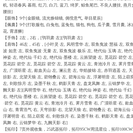
机, 轻语春风·暮雨, 红刀, 白刀, 蓝刀, 绮罗, 鲸鱼尾巴, 不良人腰挂, 燕月
腰挂]
【眼饰】9个[金眼镜, 流光焕锦镜, 倜傥意气, 举目星辰]
【佩囊】9个[打歌服包, 白兔包, 蓝兔包, 猫包, 狗包, 瓜子囊, 雪月囊, 冰
花, 霄凛狮]
【手饰】2左，2右，[鸮羽肃·左][鸮羽肃·左]
【肩饰】46左，45右，[小叶灵·左, 风明雪华·左, 双鱼曳波·慧福·左, 双
波·如意·左, 双鱼曳波·无量·左, 双鱼曳波·极乐·左, 绝代仙·玉璃·左, 绝代
神姿·左, 绝代仙·千幻·左, 绝代仙·墨楼·左, 云旌望捷·左, 觅花踪·碧空·左
觅花踪·碧空·左, 觅花踪·碧空·左, 觅花踪·黄云·左, 青池泠月·左, 霁月雪
左, 广漠听星·左, 歃血关山·左, 澜云意·左, 华焰披锦·左, 赤羽逍遥·左, 
掠影·左, 北望天狼·左, 碧翎叠云·左, 碧海云仙·左, 浮屠明音·左, 陌上窈窕
左, 剑歌惊月·左, 染墨千秋·左, 鹤影天青·左, 盘龙凤舞·左, 云锦梦华·左,
阙天影·左][风明雪华·右, 绝代仙·玉璃·右, 绝代仙·神姿·右, 绝代仙·千幻·
右, 绝代仙·墨楼·右, 云旌望捷·右, 觅花踪·碧空·右, 觅花踪·碧空·右, 觅
·碧空·右, 觅花踪·黄云·右, 青池泠月·右, 霁月雪青·右, 广漠听星·右, 歃
山·右, 青霄浩气·右, 天穹掠影·右, 北望天狼·右, 碧翎叠云·右, 碧海云仙·
浮屠明音·右, 陌上窈窕·右, 剑歌惊月·右, 染墨千秋·右, 鹤影天青·右, 盘
凤舞·右, 云锦梦华·右, 九阙天影·右]
【拓印】7页外观收集，25武器拓印，拓印95CW周流星位，拓印100CW