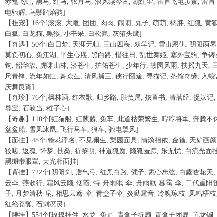
赤兔飞虹, 黑马, 红马, 弦月马, 浪风燕今古, 霸红尘, 雷首飞电步景, 雷首
电驰辉, 乌鬃踏焰驹]
【挂宠】16个[滚滚, 大雕, 团团, 肉肉, 闹闹, 丸子, 萌萌, 橘胖, 红狐, 黄狐
白狐, 白龙猫, 黑猴, 小书呆, 白松鼠, 灰猫头鹰]
【奇遇】50个[白日梦, 天涯无归, 三山四海, 劝学记, 雪山恩仇, 阴阳两界
莫负初心, 兔江湖, 平生心愿, 黑白路, 惜往日, 乱世舞姬, 塞外宝驹, 争铸
钩, 韶华故, 虎啸山林, 济苍生, 护佑苍生, 少年行, 故园风雨, 扶摇九天, 
尺青锋, 流年如虹, 舞众生, 清风捕王, 侠行囧途, 寻猫记, 茶馆奇缘, 入蛟
庆舞良宵]
【奇珍】76个[枫林酒, 红衣歌, 归乡路, 胜负局, 孩童书, 清茗经, 捉妖记,
尊宝, 石敢当, 稚子心]
【奇趣】110个[虹猫船, 虹麒麟, 兔车, 此道枯荣繁生, 哼哼将军, 奔腾不
盆盆船, 雪凤冰凰, 飞行马车, 狼车, 驰电掣风]
【面挂】48个[镜花浮名, 不见澜生, 梨园面具, 情漪相依, 金箍, 天妒画颜
狡啮, 返魂, 怀梦, 扶桑, 祈黎明, 神道狐颜, 隐狐匿踪, 乐无忧, 白流光面挂
黑绷带眼罩, 大光相面挂]
【背挂】722个[阴阳剑, 浩气弓, 红黑白路, 毽子, 素心忘弦, 白露杏花天,
云伞, 燕歌行, 霜风云隐·烟霞, 特·舟雨眠·伞, 舟雨眠·暮霭·伞, 二代重阳
子, 月梦清秋·扇, 相思云鸢·伞, 青盒子伞, 炎狱霆音, 冷魄琼枝, 凤鸣梧枝
红纶苍鬓, 石剑溟灵]
【腰挂】554个[玫瑰挂件, 水龙, 兔尾, 青盒子折扇, 青盒子团扇, 亢龙锏