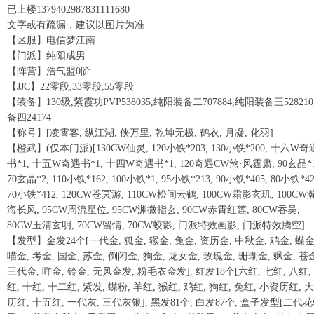
已上楼1379402987831111680
文字或有疏漏，建议以图片为准
【区服】电信梦江南
【门派】纯阳成男
【阵营】浩气盟0阶
【JJC】22零段,33零段,55零段
【装备】130级,紫霞功PVP538035,纯阳装备二707884,纯阳装备三528210
备四24174
【称号】[凌霄客, 纵江湖, 侠万里, 乾坤无极, 鹤衣, 月凝, 化羽]
【橙武】(仅本门派)[130CW仙灵, 120小铁*203, 130小铁*200, 十六W奇
书*1, 十五W奇遇书*1, 十四W奇遇书*1, 120奇遇CW煞·风霆肃, 90玄晶*1
70玄晶*2, 110小铁*162, 100小铁*1, 95小铁*213, 90小铁*405, 80小铁*42
70小铁*412, 120CW苍冥游, 110CW松间云鹤, 100CW霜影玄玑, 100CW
海长风, 95CW周流星位, 95CW渊微指玄, 90CW赤霄红莲, 80CW吞吴,
80CW玉清玄明, 70CW留情, 70CW蛟影, 门派特效画影, 门派特效腾空]
【发型】金发24个[一代金, 狐金, 猴金, 兔金, 资历金, 中秋金, 鸡金, 蝶金
喵金, 考金, 国金, 苏金, 倒闭金, 狗金, 龙女金, 玫瑰金, 珊瑚金, 飒金, 苍
三代金, 咩金, 铃金, 无风金发, 粉毛衣金发], 红发18个[六红, 七红, 八红,
红, 十红, 十二红, 紫发, 蝶粉, 羊红, 猴红, 鸡红, 狗红, 兔红, 小资历红, 
历红, 十五红, 一代灰, 三代灰银], 黑发81个, 白发87个, 盒子发型[二代