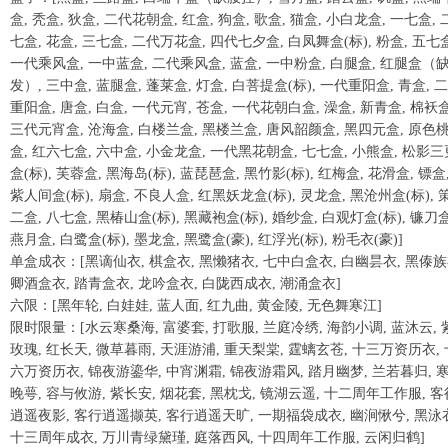
盒, 秃盒, 狄盒, 二代花朝盒, 红盒, 狗盒, 歌盒, 猫盒, 小白龙盒, 一七盒, 
七盒, 花盒, 三七盒, 二代万花盒, 四代七夕盒, 白凤舞盒(标), 粉盒, 五七盒
一代乘风盒, 一中蓝盒, 二代乘风盒, 蓝盒, 一中粉盒, 白腿盒, 红腿盒（
发）, 三中盒, 蓝腿盒, 蓬莱盒, 灯盒, 白菩提盒(标), 一代重阳盒, 青盒, 
重阳盒, 唐盒, 白盒, 一代元宵, 苍盒, 一代花朝白盒, 澡盒, 新青盒, 棉袄盒
三代元宵盒, 沧海盒, 白楼兰盒, 黑楼兰盒, 唐风韶颜盒, 黑四元盒, 原色
盒, 红六七盒, 六中盒, 小金龙盒, 一代黑花朝盒, 七七盒, 小熊盒, 松影三
盒(标), 芙蓉盒, 黑海岛(标), 蓝琵琶盒, 黑竹影(标), 红梅盒, 花滑盒, 镖盒
紫人间盒(标), 扇盒, 不良人盒, 红黑妖龙盒(标), 灵龙盒, 黑沧州盒(标), 
二盒, 八七盒, 黑椿山盒(标), 黑藏袍盒(标), 婚纱盒, 白观灯盒(标), 镰刀盒
燕月盒, 白鹭盒(标), 墨龙盒, 黑鹭盒(豪), 红浮光(标), 粉毛衣(豪)]
单盒成衣：[黑谪仙衣, 棋盒衣, 黑懒猪衣, 七中白盒衣, 白幽昙衣, 黑傣族
卿酒盒衣, 踏青盒衣, 龙吟盒衣, 白陇西成衣, 潮涌盒衣]
六限：[黑年轮, 白娃娃, 蓝人面, 红九曲, 黄金陵, 无色舞寒江]
限时限量：[水云寒桑海, 富婆套, 打歌服, 兰庭冷绣, 海韵小调, 蓝沐云, 
玫瑰, 红长天, 微草暮雨, 天涯游浦, 重天梨棠, 霆螭玄苍, 十三万资历衣, 
六万资历衣, 锦夜游鎏华, 中宵渊霜, 锦夜游霜风, 踏月幽梦, 兰若暮归, 
晚萼, 容与攸游, 紫长安, 烟花套, 黑枕戈, 镜湖云遥, 十二周年工作服, 客
逍遥夜影, 客行逍遥撷英, 客行逍遥天旷, 一期福袋成衣, 幽涧愀兮, 黑泳
十三周年成衣, 万川青绿黛瑾, 庭落西风, 十四周年工作服, 云闲归鹤]