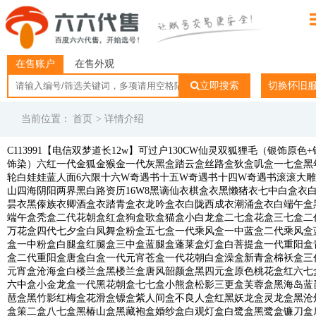
在售账户
在售外观
立即搜索
切换怀旧
当前位置：
首页
> 详情介绍
C113991【电信双梦道长12w】可过户130CW仙灵双狐狸毛（银饰原色+
饰染）六红一代金狐金猴金一代灰黑盒踏云盒丝路盒狄盒叽盒一七盒黑
轮白娃娃蓝人面6六限十六W奇遇书十五W奇遇书十四W奇遇书滚滚大
山四海阴阳两界黑白路资历16W8黑谪仙衣棋盒衣黑懒猪衣七中白盒衣
昙衣黑傣族衣卿酒盒衣踏青盒衣龙吟盒衣白陇西成衣潮涌盒衣白端午盒
端午盒秃盒二代花朝盒红盒狗盒歌盒猫盒小白龙盒二七盒花盒三七盒二
万花盒四代七夕盒白凤舞盒粉盒五七盒一代乘风盒一中蓝盒二代乘风盒
盒一中粉盒白腿盒红腿盒三中盒蓝腿盒蓬莱盒灯盒白菩提盒一代重阳盒
盒二代重阳盒唐盒白盒一代元宵苍盒一代花朝白盒澡盒新青盒棉袄盒三
元宵盒沧海盒白楼兰盒黑楼兰盒唐风韶颜盒黑四元盒原色桃花盒红六七
六中盒小金龙盒一代黑花朝盒七七盒小熊盒松影三更盒芙蓉盒黑海岛蓝
琶盒黑竹影红梅盒花滑盒镖盒紫人间盒不良人盒红黑妖龙盒灵龙盒黑沧
盒策二盒八七盒黑椿山盒黑藏袍盒婚纱盒白观灯盒白鹭盒黑鹭盒镰刀盒