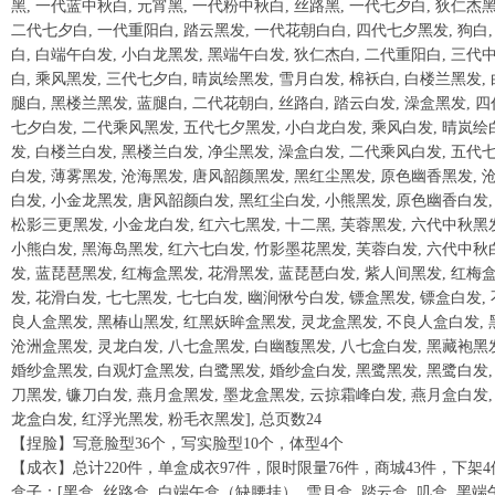
黑, 一代蓝中秋白, 元宵黑, 一代粉中秋白, 丝路黑, 一代七夕白, 狄仁杰黑
二代七夕白, 一代重阳白, 踏云黑发, 一代花朝白白, 四代七夕黑发, 狗白,
白, 白端午白发, 小白龙黑发, 黑端午白发, 狄仁杰白, 二代重阳白, 三代
白, 乘风黑发, 三代七夕白, 晴岚绘黑发, 雪月白发, 棉袄白, 白楼兰黑发, 
腿白, 黑楼兰黑发, 蓝腿白, 二代花朝白, 丝路白, 踏云白发, 澡盒黑发, 四
七夕白发, 二代乘风黑发, 五代七夕黑发, 小白龙白发, 乘风白发, 晴岚绘
发, 白楼兰白发, 黑楼兰白发, 净尘黑发, 澡盒白发, 二代乘风白发, 五代
白发, 薄雾黑发, 沧海黑发, 唐风韶颜黑发, 黑红尘黑发, 原色幽香黑发, 
白发, 小金龙黑发, 唐风韶颜白发, 黑红尘白发, 小熊黑发, 原色幽香白发,
松影三更黑发, 小金龙白发, 红六七黑发, 十二黑, 芙蓉黑发, 六代中秋黑
小熊白发, 黑海岛黑发, 红六七白发, 竹影墨花黑发, 芙蓉白发, 六代中秋
发, 蓝琵琶黑发, 红梅盒黑发, 花滑黑发, 蓝琵琶白发, 紫人间黑发, 红梅
发, 花滑白发, 七七黑发, 七七白发, 幽涧愀兮白发, 镖盒黑发, 镖盒白发, 
良人盒黑发, 黑椿山黑发, 红黑妖眸盒黑发, 灵龙盒黑发, 不良人盒白发, 
沧洲盒黑发, 灵龙白发, 八七盒黑发, 白幽馥黑发, 八七盒白发, 黑藏袍黑
婚纱盒黑发, 白观灯盒黑发, 白鹭黑发, 婚纱盒白发, 黑鹭黑发, 黑鹭白发,
刀黑发, 镰刀白发, 燕月盒黑发, 墨龙盒黑发, 云掠霜峰白发, 燕月盒白发,
龙盒白发, 红浮光黑发, 粉毛衣黑发], 总页数24
【捏脸】写意脸型36个，写实脸型10个，体型4个
【成衣】总计220件，单盒成衣97件，限时限量76件，商城43件，下架4
盒子：[黑盒, 丝路盒, 白端午盒（缺腰挂）, 雪月盒, 踏云盒, 叽盒, 黑端