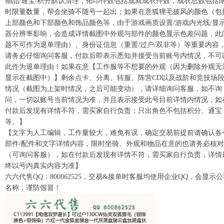
物品/通宝/积分默认清理，拓印件数包括成就成衣件数，成衣总数包括
时限量数量，帮会坐骑不随号一起出；如果在意狐狸毛披风的颜色（包
上部颜色和下部颜色和饰品颜色等，由于游戏画质设置/游戏内光线/显
器分辨率影响，会造成详情截图中外观与部件的颜色显示色差问题，此
题不可作为退单理由）、身份证信息（重置/过户/双非等）等重要内容
请务必仔细询问客服，付款后即表示悉知并接受当前账号内情况，不可
此作为退单理由！如果在意【工作服等不想要的外观（因为删除外观无
显示在截图中）】剩余点卡、分离、转服、阵营CD以及战阶和竞技场
情况（截图为上架时情况，之后可能变动），请详细询问客服，如不询
问，一切以账号当前情况为准，并且表示接受此号目前详情内情况，如
付款后发现有详情不符，需买家自行负责；只出角色不包括积分、通宝
等。】
【文字为人工编辑，工作量较大，难免有误，确定交易前提前请确认各
部件/配件和文字详情内容，限时坐骑、外观和物品在意的也请务必核对
（可询问客服），如在付款后发现有详情不符，需买家自行负责，详情
终以号内真实内容为准】
六六代售QQ：800862525，交易&接单时客服均使用企业QQ，会显示
名称，谨防假冒！