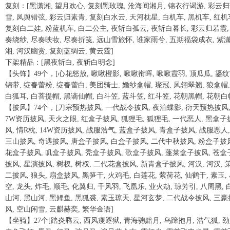
复刻：[黑潇湘, 望月欢心, 复刻黑玫瑰, 沧海间湘月, 锦衣行谒游, 彩云
雪, 凤舆错弦, 彩云归素青, 复刻白水云, 天河枕星, 白机车, 黑机车, 红机
复刻白二娃, 粉蓝机车, 白二公主, 夜斩白孤云, 夜斩白暮长, 彩云归若霞,
奏绕纱, 尽奏映妆, 尽奏折笺, 远山雪旅怀, 谁家雨兮, 五期福袋成衣, 紫
湘, 河汉幽赏, 复刻蓝绸云, 黄云霆]
下架精品：[黑夜斩白, 夜斩白明念]
【头饰】49个，[心花怒放, 啾啾橙影, 啾啾衔晖, 啾啾霞羽, 顶瓜瓜, 鎏
锦带, 绽春蕾粉, 绽春蕾白, 美团骑士, 婚纱盒帽, 璨冠, 凤翎翠翘, 狼盒帽,
白狐耳, 白菩提帽, 黑谪仙帽, 白斗笠, 蓝斗笠, 红斗笠, 花朝黑帽, 花朝白
【披风】74个，[刀宗预热披风, 一代战令披风, 夜泊蝶影, 衍天预热披风
7W资历披风, 天火之眼, 红盒子披风, 狐狸毛, 狐狸毛, 一代恶人, 黑盒子
风, 情R枕, 14W资历披风, 战服浩气, 蓝盒子披风, 青盒子披风, 战服恶人,
三山披风, 奇遇披风, 唐盒子披风, 白盒子披风, 二代中秋披风, 粉盒子披
花盒子披风, 叽盒子披风, 秃盒子披风, 歌盒子披风, 蓬莱盒子披风, 苍盒
披风, 星演披风, 树杈, 树杈, 二代花盒披风, 新青盒子披风, 河汉, 河汉, 
二披风, 狼头, 扇盒披风, 黑笋干, 火鸡毛, 白莲花, 紫荷花, 仙鹤干, 素玉,
空, 龙头, 炸毛, 顺毛, 化翼归, 千风羽, 飞凰乐, 业火劫, 琼芳引, 八周黑, 
山河, 黑山河, 黑鲤鱼, 黑狐裘, 素玉琼天, 星河玄梦, 二代战令披风, 三豪
风, 空山闲雪, 云麒赫奕, 繁华金语]
【坐骑】27个[踏炎腾云, 西风瘦逐狱, 青海骢黯月, 乌蹄抱月, 浩气狐, 