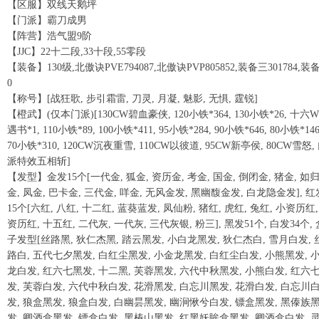
【区服】双线天鹅坪
【门派】霸刀成男
【阵营】浩气盟9阶
【JJC】22十二段,33十段,55零段
【装备】130级,北傲诀PVE794087,北傲诀PVP805852,装备三301784,装
0
【称号】[战狂歌, 步引霜雷, 刀灵, 月凝, 魅影, 无惧, 霆锐]
【橙武】(仅本门派)[130CW碧血豪侠, 120小铁*364, 130小铁*26, 十六
遇书*1, 110小铁*89, 100小铁*411, 95小铁*284, 90小铁*646, 80小铁*146
70小铁*310, 120CW沉夜重雪, 110CW以彼道, 95CW新亭侯, 80CW雪怒,
派特效五相斩]
【发型】金发15个[一代金, 狐金, 资历金, 考金, 国金, 倒闭金, 猪金, 如
金, 凤金, 巴卡金, 三代金, 咩金, 无风金发, 黑幽馥金发, 白龙隐金发], 红
15个[六红, 八红, 十二红, 蓝葵蓝发, 凤仙粉, 猪红, 虎红, 兔红, 小资历红,
资历红, 十五红, 二代灰, 一代灰, 三代灰银, 粉三], 黑发51个, 白发34个, 
子发型[丝路黑, 狄仁杰黑, 踏云黑发, 小白龙黑发, 狄仁杰白, 雪月白发, 
路白, 五代七夕黑发, 白红尘黑发, 小金龙黑发, 白红尘白发, 小熊黑发, 
龙白发, 红六七黑发, 十二黑, 芙蓉黑发, 六代中秋黑发, 小熊白发, 红六
发, 芙蓉白发, 六代中秋白发, 花滑黑发, 白忘川黑发, 花滑白发, 白忘川
发, 狼盒黑发, 狼盒白发, 白幽昙黑发, 幽涧愀兮白发, 镖盒黑发, 黑傣族
发, 卿酒盒黑发, 镖盒白发, 黑椿山黑发, 红黑妖眸盒黑发, 卿酒盒白发, 