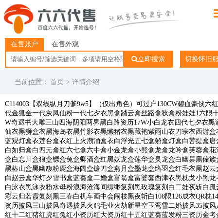
在售账户
在售外观
立即搜索
切换怀旧
当前位置：
首页
> 详情介绍
C114003【双线纵月刀爹9w5】（仅出角色）可过户130CW碧血豪侠六
代金狐金一代灰凤仙粉一代七夕衣黑盒踏云盒丝路盒狄盒粉娃娃1六限
W奇遇书大雕三山四海阴阳两界黑白路资历17W小白龙衣四代七夕衣黑
仙衣黑狮盒衣黑海岛衣黑竹影衣黑懒猪衣黑藏袍紫雨山衣刀宗衣西游盒
蓝观灯盒衣莲台盒衣红上火潮涌盒衣白浮光五七盒貂盒灯盒白菩提盒唐
白如归盒白四元盒红六七盒六中盒小金龙盒小熊盒龙盒龙吟盒芙蓉盒花
盒白忘川盒狼盒镖盒兔盒卿酒盒红黑妖龙盒莲华盒灵龙盒白幽昙黑傣族
黑椿山盒黑幽馥粉鹿盒海阔盒镰刀盒燕月盒墨龙盒络羽盒红毛衣黑赵云
白赵云盒华灯夕雪书盒蓝葵盒二婚盒富翁盒富婆套西津衣黑枕戈小黑龙
白泳衣黑泳衣粉水母粉浪海沧海间缥缈复刻黑玫瑰复刻白二娃夜斩白孤
彩云归若霞复刻黑三春白机车画中会闹枝黑夜斩白108限126成衣QR枕1
资历披风三山披风奇遇披风火鸡毛业火劫新星空玉鸾雪二婚披风35披风
红十二红猪红虎红兔红小资历红大资历红十五红蓝葵蓝发粉三资历金考