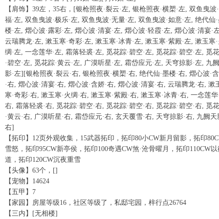
【肩饰】39左，35右，[银枪照夜·裂云·左, 银枪照夜·横槊·左, 双鱼曳波
福·左, 双鱼曳波·极乐·左, 双鱼曳波·无量·左, 双鱼曳波·如意·左, 绝代仙
楼·左, 熠心波·露彩·左, 熠心波·清宴·左, 熠心波·轻霞·左, 熠心波·清宴·左
云瑞腾龙·左, 漱玉寒·奇彩·左, 漱玉寒·冰青·左, 漱玉寒·紫殿·左, 漱玉寒
绸·左, 一念莲华·左, 霜落轻裘·左, 觅花踪·碧空·左, 觅花踪·碧空·左, 觅
·碧空·左, 觅花踪·黄云·左, 广漠听星·左, 霜岱应元·左, 天穹掠影·左, 九
影·左][银枪照夜·裂云·右, 银枪照夜·横槊·右, 绝代仙·墨楼·右, 熠心波·
·右, 熠心波·清宴·右, 熠心波·含娇·右, 熠心波·清宴·右, 云瑞腾龙·右, 漱
寒·奇彩·右, 漱玉寒·火绸·右, 漱玉寒·紫殿·右, 漱玉寒·冰青·右, 一念莲华
右, 霜落轻裘·右, 觅花踪·碧空·右, 觅花踪·碧空·右, 觅花踪·碧空·右, 觅
·黄云·右, 广漠听星·右, 霜岱应元·右, 玄天覆雪·右, 天穹掠影·右, 九阙天
右]
【拓印】12页外观收集，15武器拓印，拓印80小CW新月留影，拓印80C
雪怒，拓印95CW新亭侯，拓印100奇遇CW煞·沧骨曜月，拓印110CW以
道，拓印120CW沉夜重雪
【头像】63个，[]
【宠物】14624
【五甲】7
【家园】房屋等级16，社区等级了，私邸宅园，梓行点26764
【三内】[无相楼]