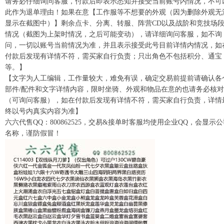
请务必仔细询问客服，付款后即表示悉知并接受当前账号内情况，不可
此作为退单理由！如果在意【工作服等不想要的外观（因为删除外观无
显示在截图中）】剩余点卡、分离、转服、阵营CD以及战阶和竞技场
情况（截图为上架时情况，之后可能变动），请详细询问客服，如不询
问，一切以账号当前情况为准，并且表示接受此号目前详情内情况，如
付款后发现有详情不符，需买家自行负责；只出角色不包括积分、通宝
等。】
【文字为人工编辑，工作量较大，难免有误，确定交易前提前请确认各
部件/配件和文字详情内容，限时坐骑、外观和物品在意的也请务必核对
（可询问客服），如在付款后发现有详情不符，需买家自行负责，详情
终以号内真实内容为准】
六六代售QQ：800862525，交易&接单时客服均使用企业QQ，会显示
名称，谨防假冒！