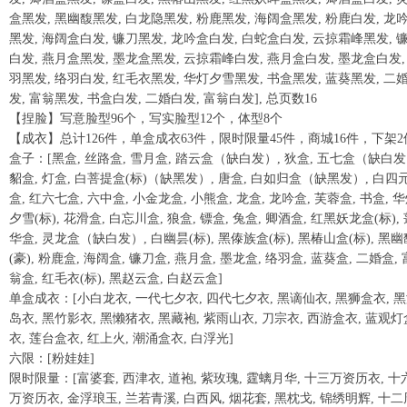
盒黑发, 黑幽馥黑发, 白龙隐黑发, 粉鹿黑发, 海阔盒黑发, 粉鹿白发, 龙
黑发, 海阔盒白发, 镰刀黑发, 龙吟盒白发, 白蛇盒白发, 云掠霜峰黑发, 
白发, 燕月盒黑发, 墨龙盒黑发, 云掠霜峰白发, 燕月盒白发, 墨龙盒白发,
羽黑发, 络羽白发, 红毛衣黑发, 华灯夕雪黑发, 书盒黑发, 蓝葵黑发, 二
发, 富翁黑发, 书盒白发, 二婚白发, 富翁白发], 总页数16
【捏脸】写意脸型96个，写实脸型12个，体型8个
【成衣】总计126件，单盒成衣63件，限时限量45件，商城16件，下架2
盒子：[黑盒, 丝路盒, 雪月盒, 踏云盒（缺白发）, 狄盒, 五七盒（缺白发
貂盒, 灯盒, 白菩提盒(标)（缺黑发）, 唐盒, 白如归盒（缺黑发）, 白四
盒, 红六七盒, 六中盒, 小金龙盒, 小熊盒, 龙盒, 龙吟盒, 芙蓉盒, 书盒, 
夕雪(标), 花滑盒, 白忘川盒, 狼盒, 镖盒, 兔盒, 卿酒盒, 红黑妖龙盒(标),
华盒, 灵龙盒（缺白发）, 白幽昙(标), 黑傣族盒(标), 黑椿山盒(标), 黑幽
(豪), 粉鹿盒, 海阔盒, 镰刀盒, 燕月盒, 墨龙盒, 络羽盒, 蓝葵盒, 二婚盒, 
翁盒, 红毛衣(标), 黑赵云盒, 白赵云盒]
单盒成衣：[小白龙衣, 一代七夕衣, 四代七夕衣, 黑谪仙衣, 黑狮盒衣, 
岛衣, 黑竹影衣, 黑懒猪衣, 黑藏袍, 紫雨山衣, 刀宗衣, 西游盒衣, 蓝观灯
衣, 莲台盒衣, 红上火, 潮涌盒衣, 白浮光]
六限：[粉娃娃]
限时限量：[富婆套, 西津衣, 道袍, 紫玫瑰, 霆螭月华, 十三万资历衣, 十
万资历衣, 金浮琅玉, 兰若青溪, 白西风, 烟花套, 黑枕戈, 锦绣明辉, 十二