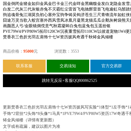
国金倒闭金猪金如归金凤金巴卡金三代金咩金黑幽馥金发白龙隐金发雪
白发二代灰三代灰银赤兔不灭霸红尘雷首飞电驰辉雷首飞电逾虹乌鬃踏
驹追魂骨兔江湖莫负初心塞外宝驹争铸吴钩济苍生三尺青锋流年如虹侠
囧途万灵当歌入蛟宫塞外西风雪凤冰凰月凝黑龙猫瓜瓜企鹅灰树袋熊天
画颜恶人弓/金眼镜倜傥意气秋霜凝眸白兔包蓝兔包玉遥拾银
PVE79W4/PVP80W5拓印120CW沉夜重雪拓印110CW以彼道宠物1W4更
焚香衣三色折光羽左肩饰十七W资历披风奇遇千秋铸金风倾楼
商品价格：
95000
元
浏览数：3553
联系客服
交易须知
官方交易群
跳转无反应+客服QQ800862525
更新焚香衣三色折光羽左肩饰十七W资历披风写实脸*1体型*1左手饰*1
手饰*2背挂*2头饰*8头像*1马具*1PVE79W4/PVP80W5资历17W奇遇千
铸金风倾楼（详情有更新图）
文字或有疏漏，建议以图片为准