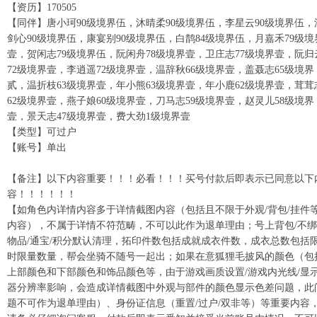
【资历】170505
【同伴】唐小珂90级境界伍，沐晴柔90级境界伍，李星云90级境界伍，
剑心90级境界伍，康宴别90级境界伍，白鹊84级境界伍，月嘉禾79级境
壹，贺闲志79级境界伍，阮闲舟78级境界壹，卫庄志77级境界壹，阮归
72级境界壹，李逍遥72级境界壹，温辞秋66级境界壹，盖聂志65级境界
贰，温折枝63级境界壹，年小熊63级境界壹，年小鹿62级境界壹，茸茸
62级境界壹，燕子娘60级境界壹，刀马志59级境界壹，赵灵儿58级境界
壹，景天志47级境界壹，费大劲1级境界壹
【类型】可过户
【账号】单出
【备注】以下内容重要！！！必看！！！买号付款后即表示已同意以下
容！！！！！！
【如角色内详情内容多于详情截图内容（包括且不限于外观/背包/挂件
内容），不属于详情不符范畴，不可以此作为退单理由；号上背包/不
物品/通宝/积分默认清理，拓印件数包括成就成衣件数，成衣总数包括
时限量数量，帮会坐骑不随号一起出；如果在意狐狸毛披风的颜色（包
上部颜色和下部颜色和饰品颜色等，由于游戏画质设置/游戏内光线/显
器分辨率影响，会造成详情截图中外观与部件的颜色显示色差问题，此
题不可作为退单理由）、身份证信息（重置/过户/双非等）等重要内容