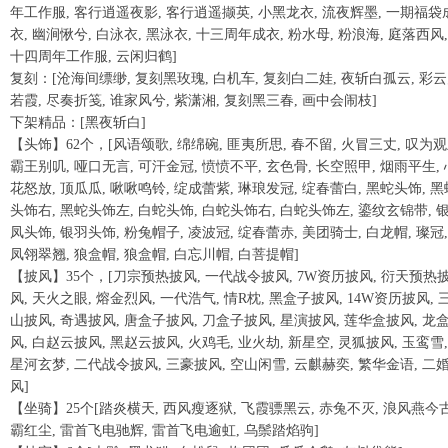
年工作服, 客行逍遥夜影, 客行逍遥撷英, 小黑龙衣, 流夜辉墨, 一期福袋
衣, 幽涧愀兮, 白泳衣, 黑泳衣, 十三周年成衣, 粉水母, 粉浪海, 庭落西风,
十四周年工作服, 云闲归鹤]
复刻：[沧海间缥缈, 复刻黑玫瑰, 白机车, 复刻白二娃, 夜斩白孤云, 彩
若霞, 尽奏折笺, 谁家风兮, 紫潇湘, 复刻黑三春, 画中会闹枝]
下架精品：[黑夜斩白]
【头饰】62个，[风语颂歌, 绵绵碗, 匪夷所思, 春不留, 火冒三丈, 叹为观
霸王别叽, 哑口无言, 可汗金冠, 愤愤不平, 玄色骨, 长空照甲, 烟雨平生, 
花怒放, 顶瓜瓜, 啾啾鸣铃, 绽成蕾紫, 琳琅发冠, 绽春蕾白, 黑蛇头饰, 黑
头饰右, 黑蛇头饰左, 白蛇头饰, 白蛇头饰右, 白蛇头饰左, 鎏纹玄锦带, 
凤头饰, 银羽头饰, 粉兔帽子, 凌波冠, 绽春蕾赤, 美团骑士, 白龙帽, 璨冠,
凤翎翠翘, 狼盒帽, 狼盒帽, 白忘川帽, 白菩提帽]
【披风】35个，[刀宗预热披风, 一代战令披风, 7W资历披风, 衍天预热
风, 天火之眼, 熔金烈风, 一代浩气, 情R枕, 黑盒子披风, 14W资历披风, 
山披风, 奇遇披风, 唐盒子披风, 刀盒子披风, 星演披风, 莲华盒披风, 龙
风, 白赵云披风, 黑赵云披风, 火鸡毛, 业火劫, 新星空, 灵狐披风, 玉鸾雪,
星河玄梦, 二代战令披风, 三豪披风, 空山闲雪, 云麒赫奕, 繁华金语, 二
风]
【坐骑】25个[踏炎横天, 西风瘦逐狱, 飞霞骠黑云, 赤兔不灭, 浪风燕今古
霸红尘, 雷首飞电驰辉, 雷首飞电逾虹, 乌鬃踏焰驹]