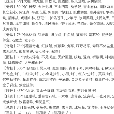
【挂宠】6个[大雕, 黑龙猫, 白松鼠, 抱团团, 瓜瓜企鹅, 灰树袋熊]
【奇遇】50个[白日梦, 天涯无归, 三山四海, 劝学记, 雪山恩仇, 阴阳两界
莫负初心, 兔江湖, 平生心愿, 黑白路, 惜往日, 乱世舞姬, 塞外宝驹, 争铸
钩, 韶华故, 虎啸山林, 济苍生, 护佑苍生, 少年行, 故园风雨, 扶摇九天, 
尺青锋, 流年如虹, 舞众生, 清风捕王, 侠行囧途, 寻猫记, 茶馆奇缘, 入蛟
庆舞良宵]
【奇珍】76个[枫林酒, 红衣歌, 归乡路, 胜负局, 孩童书, 清茗经, 捉妖记,
尊宝, 石敢当, 稚子心]
【奇趣】78个[花蓝奇趣, 虹猫船, 虹麒麟, 兔车, 哼哼将军, 奔腾不休盆盆
雪凤冰凰, 黛篁鸾舆, 美女椅子, 驼鸟]
【面挂】39个[镜花浮名, 不见澜生, 天妒画颜, 狡啮, 返魂, 祈黎明, 神道
颜, 隐狐匿踪, 大光相面挂]
【背挂】550个[阴阳剑, 恶人弓, 红黑白路, 青盒子伞, 凤鸣梧枝, 石剑溟灵
五七盒挂件, 白红尘挂件, 小金龙挂件, 小熊挂件, 红六七挂件, 芙蓉挂件,
代中秋挂件, 花滑挂件, 白忘川挂件, 平底锅, 灵龙盒子背挂, 粉鹿挂件, 
盒子背挂, 梦盒挂件]
【腰挂】437个[水龙, 青盒子折扇, 亢龙锏·玄机, 燕月盒腰挂]
【眼饰】13个[金眼镜, 垂帘贪花镜, 一木春, 琼骨镜, 流岚镜, 一弦分月, 
光焕锦镜, 秋霜凝眸, 倜傥意气]
【佩囊】7个[白兔包, 蓝兔包, 梅雪调, 雪月囊, 冰凌花, 霄凛狮, 玉遥拾银
【手饰】5左，1右，[鸮羽肃·左][鸮羽肃·左]