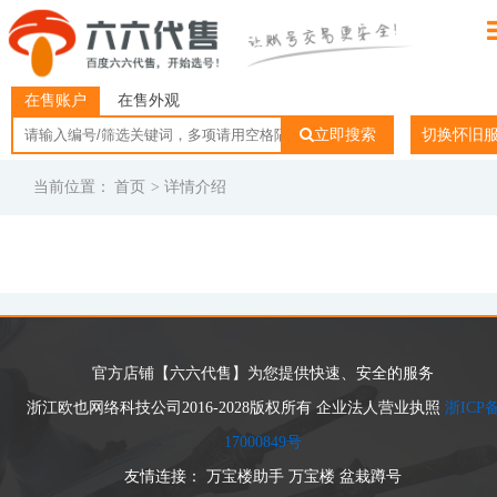
在售账户
在售外观
立即搜索
切换怀旧
当前位置：
首页
> 详情介绍
官方店铺【六六代售】为您提供快速、安全的服务
浙江欧也网络科技公司2016-2028版权所有 企业法人营业执照
浙ICP
17000849号
友情连接：
万宝楼助手
万宝楼
盆栽蹲号