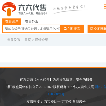
在售账户
在售外观
立即搜索
切换怀旧
当前位置：
首页
> 详情介绍
官方店铺【六六代售】为您提供快速、安全的服务
浙江欧也网络科技公司2016-2028版权所有 企业法人营业执照
浙ICP
17000849号
友情连接：
万宝楼助手
万宝楼
盆栽蹲号